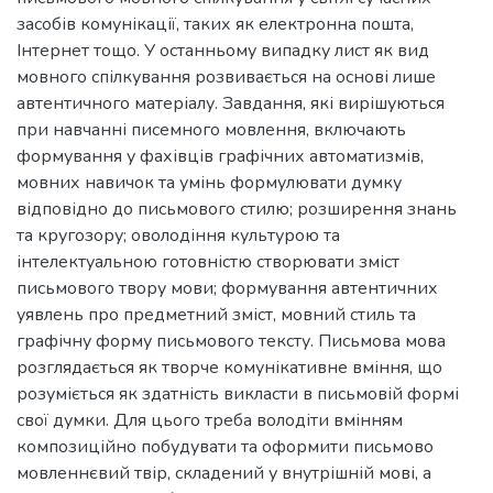
засобів комунікації, таких як електронна пошта,
Інтернет тощо. У останньому випадку лист як вид
мовного спілкування розвивається на основі лише
автентичного матеріалу. Завдання, які вирішуються
при навчанні писемного мовлення, включають
формування у фахівців графічних автоматизмів,
мовних навичок та умінь формулювати думку
відповідно до письмового стилю; розширення знань
та кругозору; оволодіння культурою та
інтелектуальною готовністю створювати зміст
письмового твору мови; формування автентичних
уявлень про предметний зміст, мовний стиль та
графічну форму письмового тексту. Письмова мова
розглядається як творче комунікативне вміння, що
розуміється як здатність викласти в письмовій формі
свої думки. Для цього треба володіти вмінням
композиційно побудувати та оформити письмово
мовленнєвий твір, складений у внутрішній мові, а