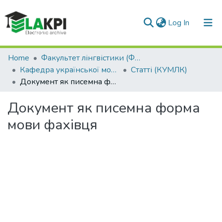
(current)
Log In
Communities & Collections
Home
Факультет лінгвістики (ФЛ)
Кафедра української мови, літератури та культури (КУМЛК)
Статті (КУМЛК)
All of DSpace
Документ як писемна форма мови фахівця
Statistics
Документ як писемна форма
мови фахівця