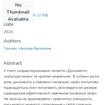
No
Files
Thumbnail
Dokument.docx
(26.32 KB)
Available
Date
2024
Authors
Тільняк, Неоніла Василівна
Abstract
У статті охарактеризовано поняття «Документ»,
«культура мови» та «ділове мовлення». В останні роки
роль документу у навчанні іноземної мови поступово
підвищується, лист починають розглядати як резерв
підвищення ефективності навчання іноземної мови.
Не можна не враховувати і практичну значущість
письмового мовного спілкування у світлі сучасних