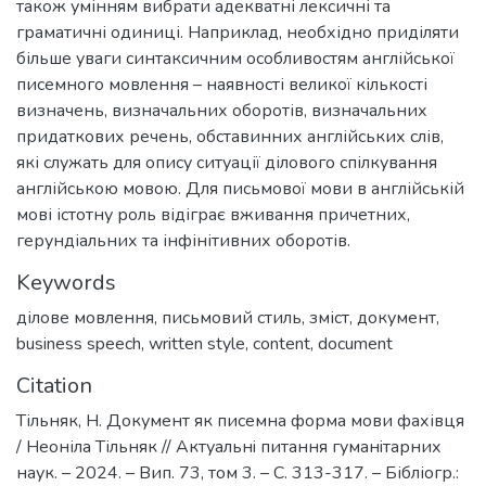
також умінням вибрати адекватні лексичні та
граматичні одиниці. Наприклад, необхідно приділяти
більше уваги синтаксичним особливостям англійської
писемного мовлення – наявності великої кількості
визначень, визначальних оборотів, визначальних
придаткових речень, обставинних англійських слів,
які служать для опису ситуації ділового спілкування
англійською мовою. Для письмової мови в англійській
мові істотну роль відіграє вживання причетних,
герундіальних та інфінітивних оборотів.
Keywords
ділове мовлення
,
письмовий стиль
,
зміст
,
документ
,
business speech
,
written style
,
content
,
document
Citation
Тільняк, Н. Документ як писемна форма мови фахівця
/ Неоніла Тільняк // Актуальнi питання гуманiтарних
наук. – 2024. – Вип. 73, том 3. – С. 313-317. – Бібліогр.: