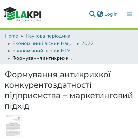
(current)
Log In
Communities & Collections
Home
Наукова періодика
Економічний вісник Національного технічного університету України «Київський політехнічний інститут»
2022
All of DSpace
Економічний вісник НТУУ «КПІ»: збірник наукових праць, № 22
Формування антикрихкої конкурентоздатності підприємства – маркетинговий підхід
Statistics
Формування антикрихкої
конкурентоздатності
підприємства – маркетинговий
підхід