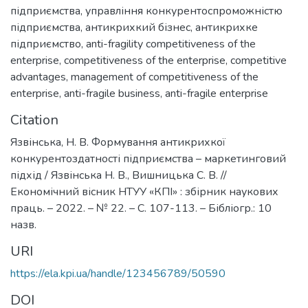
підприємства
,
управління конкурентоспроможністю
підприємства
,
антикрихкий бізнес
,
антикрихке
підприємство
,
anti-fragility competitiveness of the
enterprise
,
competitiveness of the enterprise
,
competitive
advantages
,
management of competitiveness of the
enterprise
,
anti-fragile business
,
anti-fragile enterprise
Citation
Язвінська, Н. В. Формування антикрихкої
конкурентоздатності підприємства – маркетинговий
підхід / Язвінська Н. В., Вишницька С. В. //
Економічний вісник НТУУ «КПІ» : збірник наукових
праць. – 2022. – № 22. – С. 107-113. – Бібліогр.: 10
назв.
URI
https://ela.kpi.ua/handle/123456789/50590
DOI