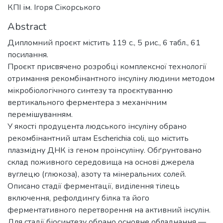
КПІ ім. Ігоря Сікорського
Abstract
Дипломний проєкт містить 119 с., 5 рис., 6 табл., 61
посилання.
Проєкт присвячено розробці комплексної технології
отримання рекомбінантного інсуліну людини методом
мікробіологічного синтезу та проєктуванню
вертикального ферментера з механічним
перемішуванням.
У якості продуцента людського інсуліну обрано
рекомбінантний штам Escherichia coli, що містить
плазмідну ДНК із геном проінсуліну. Обґрунтовано
склад поживного середовища на основі джерела
вуглецю (глюкоза), азоту та мінеральних солей.
Описано стадії ферментації, виділення тілець
включення, рефолдингу білка та його
ферментативного перетворення на активний інсулін.
Для стадії біосинтезу обрано основне обладнання —