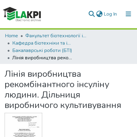
(current)
Log In
Communities & Collections
Home
Факультет біотехнології і біотехніки (ФБТ)
Кафедра біотехніки та інженерії (БТІ)
All of DSpace
Бакалаврські роботи (БТІ)
Лінія виробництва рекомбінантного інсуліну людини. Дільниця виробничого культивування
Statistics
Лінія виробництва
рекомбінантного інсуліну
людини. Дільниця
виробничого культивування