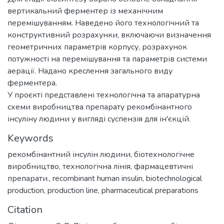
вертикальний ферментер із механічним
перемішуванням. Наведено його технологічний та
конструктивний розрахунки, включаючи визначення
геометричних параметрів корпусу, розрахунок
потужності на перемішування та параметрів системи
аерації. Надано креслення загального виду
ферментера.
У проєкті представлені технологічна та апаратурна
схеми виробництва препарату рекомбінантного
інсуліну людини у вигляді суспензія для ін'єкцій.
Keywords
рекомбінантний інсулін людини
,
біотехнологічне
виробництво
,
технологічна лінія
,
фармацевтичні
препарати.
,
recombinant human insulin
,
biotechnological
production
,
production line
,
pharmaceutical preparations
Citation