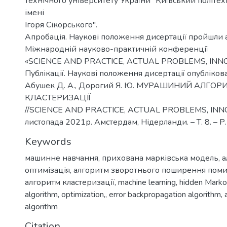
технічного університету України "Київський політех
імені
Ігоря Сікорського".
Апробація. Наукові положення дисертації пройшли 
Міжнародній науково-практичній конференції
«SCIENCE AND PRACTICE, ACTUAL PROBLEMS, INN
Публікації. Наукові положення дисертації опублікова
Абушек Д. А., Дорогий Я. Ю. МУРАШИНИЙ АЛГОР
КЛАСТЕРИЗАЦІЇ
//SCIENCE AND PRACTICE, ACTUAL PROBLEMS, INNO
листопада 2021р. Амстердам, Нідерланди. – Т. 8. – Р.
Keywords
машинне навчання
,
прихована марківська модель
,
а
оптимізація
,
алгоритм зворотнього поширення пом
алгоритм кластеризації
,
machine learning
,
hidden Mark
algorithm
,
optimization,
,
error backpropagation algorithm
,
algorithm
Citation