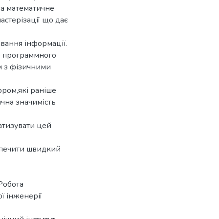
та математичне
астерізації що дає
авання інформації.
о программного
м з фізичними
ором,які раніше
чна значимість
атизувати цей
зпечити швидкий
Робота
ї інженерії