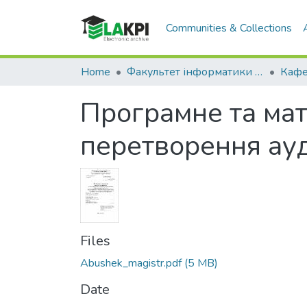
Communities & Collections
Home
Факультет інформатики та обчислювальної техніки (ФІОТ)
Програмне та ма
перетворення ауд
Files
Abushek_magistr.pdf
(5 MB)
Date