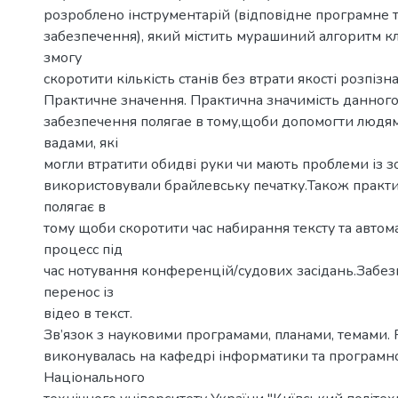
розроблено інструментарій (відповідне програмне 
забезпечення), який містить мурашиний алгоритм кл
змогу
скоротити кількість станів без втрати якості розпізн
Практичне значення. Практична значимість данног
забезпечення полягае в тому,щоби допомогти людя
вадами, які
могли втратити обидві руки чи мають проблеми із з
використовували брайлевську печатку.Також практи
полягає в
тому щоби скоротити час набирання тексту та автом
процесс під
час нотування конференцій/судових засідань.Забе
перенос із
відео в текст.
Зв’язок з науковими програмами, планами, темами. 
виконувалась на кафедрі інформатики та програмно
Національного