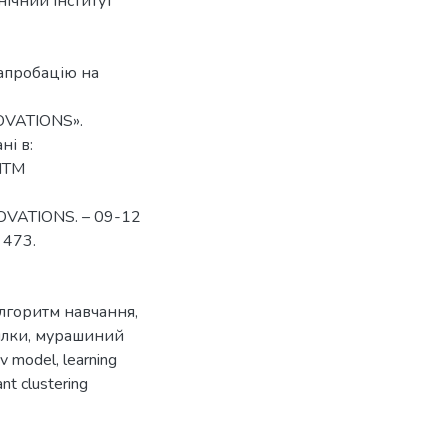
нічний інститут
апробацію на
OVATIONS».
ні в:
ИТМ
VATIONS. – 09-12
 473.
лгоритм навчання
,
илки
,
мурашиний
ov model
,
learning
ant clustering