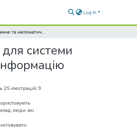
Log In
Програмне та математичне забезпечення для системи перетворення аудіомовлення в текстову інформацію
 для системи
 інформацію
ь 25 ілюстрацій, 9
користовують
лад, люди, які
ристовувати