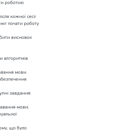
яти роботою
ісля кожної сесії
 міг почати роботу
обити висновок
и алгоритмів
авання мови.
абезпечення
упні завдання:
навання мови;
зуальної
ому, що було