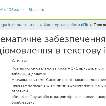
All of DSpace
Statistics
Кафедра інформатики та програмної інженерії (ІПІ)
Магістерські роботи (ІПІ)
тематичне забезпечення
іомовлення в текстову
Abstract
Розмір пояснювальної записки – 171 аркушів, містит
таблиць, 4 додатки
Актуальність теми. Системи розпізнавання мови ви
переважно люди з фізичними відхиленнями. Наприк
втратили
обидві свої руки, або втратили зір і ще звикли вико
брайлевську