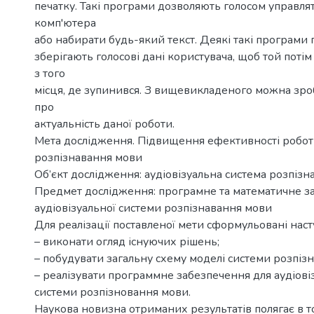
печатку. Такі програми дозволяють голосом управл
комп'ютера
або набирати будь-який текст. Деякі такі програми п
зберігають голосові дані користувача, щоб той потім
з того
місця, де зупинився. З вищевикладеного можна зр
про
актуальність даної роботи.
Мета дослідження. Підвищення ефективності робот
розпізнавання мови
Об’єкт дослідження: аудіовізуальна система розпізн
Предмет дослідження: програмне та математичне з
аудіовізуальної системи розпізнавання мови
Для реалізації поставленої мети сформульовані наст
– виконати огляд існуючих рішень;
– побудувати загальну схему моделі системи розпіз
– реалізувати программне забезпечення для аудіові
системи розпізновання мови.
Наукова новизна отриманих результатів полягає в т