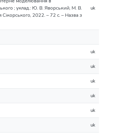
’ютерне моделювання в
кого ; уклад.: Ю. В. Яворський, М. В.
uk
я Сікорського, 2022. – 72 с. – Назва з
uk
uk
uk
uk
uk
uk