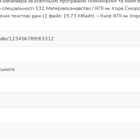
ня бакалавра за освітньою програмою «Інжиніринг та комп
 спеціальності 132 Матеріалознавство / КПІ ім. Ігоря Сікорсь
ні текстові дані (1 файл: 15.73 Мбайт). – Київ: КПІ ім. Ігор
/handle/123456789/63312
рського