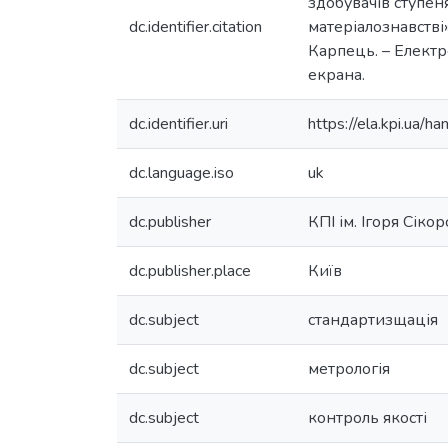
здобувачів ступе
dc.identifier.citation
матеріалознавстві»
Карпець. – Електрон
екрана.
dc.identifier.uri
https://ela.kpi.ua
dc.language.iso
uk
dc.publisher
КПІ ім. Ігоря Сіко
dc.publisher.place
Київ
dc.subject
стандартизщація
dc.subject
метрологія
dc.subject
контроль якості