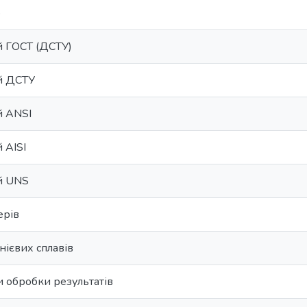
о
й ГОСТ (ДСТУ)
й ДСТУ
й ANSI
 AISI
й UNS
ерів
ієвих сплавів
и обробки результатів