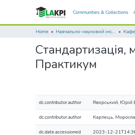
Communities & Collections
Home
Навчально-науковий інститут матеріалознавства та зварювання ім. Є.О. Патона (НН ІМЗ ім. Є.О. Патона)
Стандартизація, м
Практикум
dc.contributor.author
Яворський, Юрій 
dc.contributor.author
Карпець, Миросла
dc.date.accessioned
2023-12-21T14:3