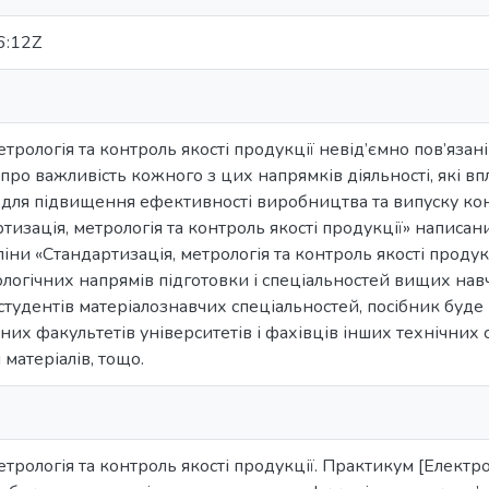
6:12Z
трологія та контроль якості продукції невід’ємно пов’язані
про важливість кожного з цих напрямків діяльності, які вп
 для підвищення ефективності виробництва та випуску ко
тизація, метрологія та контроль якості продукції» написан
ліни «Стандартизація, метрологія та контроль якості продук
ологічних напрямів підготовки і спеціальностей вищих навча
 студентів матеріалознавчих спеціальностей, посібник буде
их факультетів університетів і фахівців інших технічних сп
 матеріалів, тощо.
трологія та контроль якості продукції. Практикум [Електрон