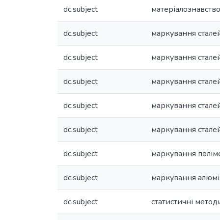
dc.subject
матеріалознавств
dc.subject
маркування стале
dc.subject
маркування стале
dc.subject
маркування стале
dc.subject
маркування сталей
dc.subject
маркування стале
dc.subject
маркування полім
dc.subject
маркування алюмін
dc.subject
статистичні метод