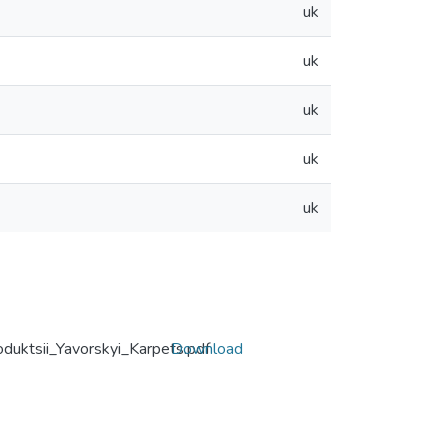
uk
uk
uk
uk
uk
duktsii_Yavorskyi_Karpets.pdf
Download