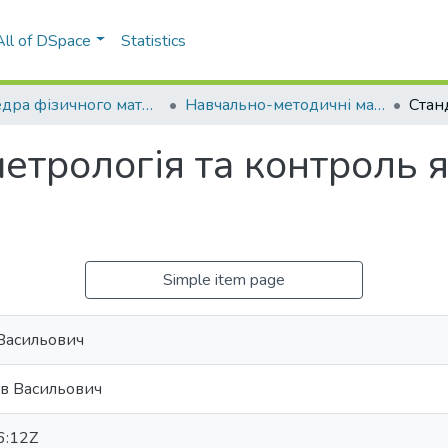
All of DSpace
Statistics
Кафедра фізичного матеріалознавства та термічної обробки (ФМТО)
Навчально-методичні матеріали (ФМТО)
етрологія та контроль я
Simple item page
Васильович
в Васильович
6:12Z