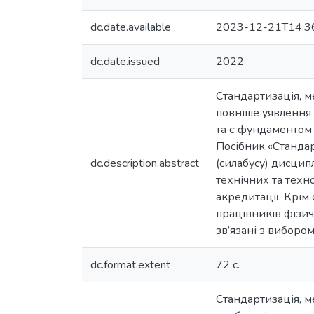
dc.date.available
2023-12-21T14:3
dc.date.issued
2022
Стандартизація, ме
повніше уявлення 
та є фундаментом
Посібник «Стандар
dc.description.abstract
(силабусу) дисцип
технічних та техн
акредитації. Крім
працівників фізичн
зв’язані з вибором
dc.format.extent
72 с.
Стандартизація, ме