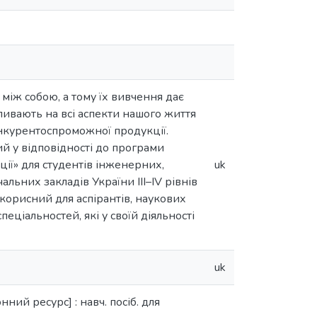
 між собою, а тому їх вивчення дає
ливають на всі аспекти нашого життя
нкурентоспроможної продукції.
ий у відповідності до програми
ції» для студентів інженерних,
uk
льних закладів України IIІ–IV рівнів
 корисний для аспірантів, наукових
еціальностей, які у своїй діяльності
uk
ний ресурс] : навч. посіб. для