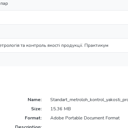
опар
етрологія та контроль якості продукції. Практикум
Name:
Standart_metroloh_kontrol_yakosti_pro
Size:
15.36 MB
Format:
Adobe Portable Document Format
Description: