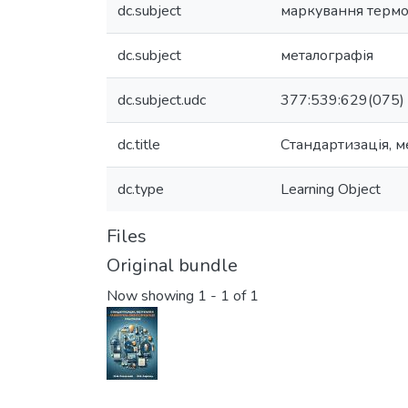
dc.subject
маркування терм
dc.subject
металографія
dc.subject.udc
377:539:629(075)
dc.title
Стандартизація, м
dc.type
Learning Object
Files
Original bundle
Now showing
1 - 1 of 1