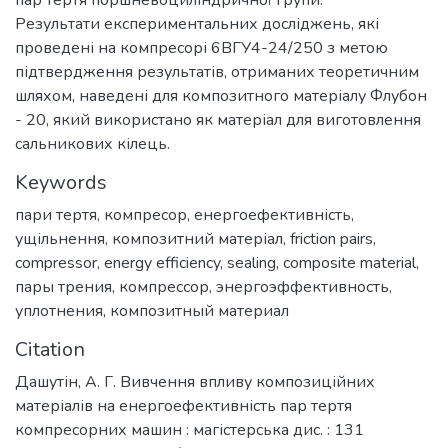
пар тертя поршневоциліндричної групи.
Результати експериментальних досліджень, які
проведені на компресорі 6ВГУ4-24/250 з метою
підтвердження результатів, отриманих теоретичним
шляхом, наведені для композитного матеріалу Флубон
- 20, який використано як матеріал для виготовлення
сальникових кілець.
Keywords
пари тертя
,
компресор
,
енергоефективність
,
ущільнення
,
композитний матеріал
,
friction pairs
,
compressor
,
energy efficiency
,
sealing
,
composite material
,
пары трения
,
компрессор
,
энергоэффективность
,
уплотнения
,
композитный материал
Citation
Дашутін, А. Г. Вивчення впливу композиційних
матеріалів на енергоефективність пар тертя
компресорних машин : магістерська дис. : 131