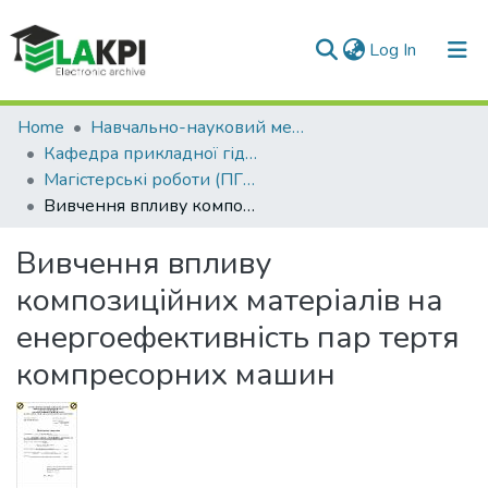
(current)
Log In
Communities & Collections
Home
Навчально-науковий механіко-машинобудівний інститут (НН ММІ)
Кафедра прикладної гідроаеромеханіки і механотроніки (ПГМ)
All of DSpace
Магістерські роботи (ПГМ)
Вивчення впливу композиційних матеріалів на енергоефективність пар тертя компресорних машин
Statistics
Вивчення впливу
композиційних матеріалів на
енергоефективність пар тертя
компресорних машин