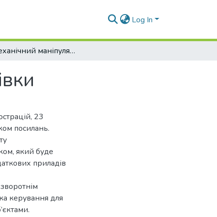
Log In
Біомеханічний маніпулятор верхньої кінцівки
івки
юстрацій, 23
ком посилань.
ту
ком, який буде
одаткових приладів
 зворотнім
бка керування для
’єктами.