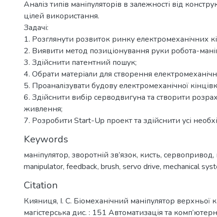
Аналіз типів маніпуляторів в залежності від конструк
цілей використання.
Задачі:
1. Розглянути розвиток ринку електромеханічних кін
2. Виявити метод позиціонування руки робота-мані
3. Здійснити патентний пошук;
4. Обрати матеріали для створення електромеханічно
5. Проаналізувати будову електромеханічної кінцівк
6. Здійснити вибір серводвигуна та створити розра
живлення;
7. Розробити Start-Up проект та здійснити усі необх
Keywords
маніпулятор
,
зворотній зв’язок
,
кисть
,
сервопривод
,
manipulator
,
feedback
,
brush
,
servo drive
,
mechanical sys
Citation
Кияниця, І. С. Біомеханічний маніпулятор верхньої к
магістерська дис. : 151 Автоматизація та комп’ютер