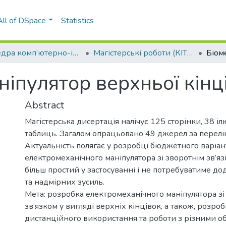
All of DSpace
Statistics
Кафедра комп’ютерно-інтегрованих технологій виробництва приладів (КІТВП)
Магістерські роботи (КІТВП)
ніпулятор верхньої кінц
Abstract
Магістерська дисертація налічує 125 сторінки, 38 іл
таблиць. Загалом опрацьовано 49 джерел за перелі
Актуальність полягає у розробці бюджетного варіан
електромеханічного маніпулятора зі зворотнім зв’яз
більш простий у застосуванні і не потребуватиме д
та надмірних зусиль.
Мета: розробка електромеханічного маніпулятора зі
зв’язком у вигляді верхніх кінцівок, а також, розро
дистанційного використання та роботи з різними об