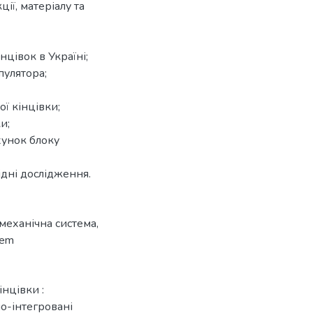
ції, матеріалу та
цівок в Україні;
пулятора;
ї кінцівки;
и;
хунок блоку
ідні дослідження.
механічна система
,
tem
інцівки :
но-інтегровані