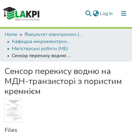
(current)
Log In
Communities & Collections
Home
Факультет електроніки (ФЕЛ)
Кафедра мікроелектроніки (МЕ)
All of DSpace
Магістерські роботи (МЕ)
Сенсор перекису водню на МДН-транзисторі з пористим кремнієм
Statistics
Сенсор перекису водню на
МДН-транзисторі з пористим
кремнієм
Files