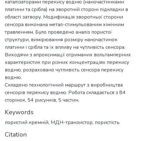
каталізаторами перекису водню (наночастинками
платини та срібла) на зворотній стороні підкладки в
області затвору. Модифікація зворотньої сторони
сенсора виконана метал-стимульованим хімічним
травленням. Було проведено аналіз пористої
структури, вимірювання розміру наночастинок
платини і срібла та їх впливу на чутливість сенсора.
Виходячи з апроксимації отриманих вольтамперних
характеристик при різних концентраціях перекису
водню, розраховано чутливість сенсора перекису
водню.
Складено технологічний маршрут з виробництва
сенсорів перекису водню. Робота складається з 84
сторінок, 54 рисунків, 5 частин.
Keywords
пористий кремній
,
МДН-транзистор
,
пористість
Citation