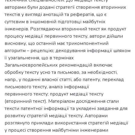
технічних спеціальностей. До медіації тексту
авторами були додані стратегії створення вторинних
текстів у вигляді анотацій та рефератів, що є
суттєвим в іншомовній підготовці майбутніх
інженерів. Розглядаючи вторинний текст як продукт
процесу медіації первинного тексту, автори дійшли
висновку, що останній має трикомпонентний
алгоритм – рецепцію; декодування інформації шляхом
її узагальнення, що в термінах
Загальноєвропейських рекомендацій включає
обробку тексту усно та письмово, за необхідності,
напр., у поданні власної статті, або патенту, переклад
письмового тексту, аналіз інформації
первинного тексту; продукт медіації тексту
(вторинний текст). Матеріалом дослідження стали
тексти патентної інформації та укладені завдання для
розвитку стратегій медіації тексту. Авторами
розглянуто приклади використання стратегій медіації
у процесі створення майбутніми інженерами