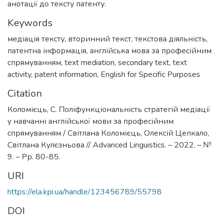
анотації до тексту патенту.
Keywords
медіація тексту
,
вторинний текст
,
текстова діяльність
,
патентна інформація
,
англійська мова за професійним
спрямуванням
,
text mediation
,
secondary text
,
text
activity
,
patent information
,
English for Specific Purposes
Citation
Коломієць, С. Поліфункціональність стратегій медіації
у навчанні англійської мови за професійним
спрямуванням / Світлана Коломієць, Олексій Цепкало,
Світлана Кулєзньова // Advanced Linguistics. – 2022. – №
9. – Pр. 80-85.
URI
https://ela.kpi.ua/handle/123456789/55798
DOI