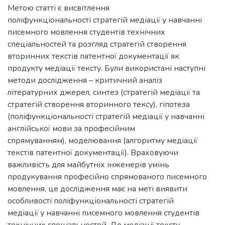
Метою статті є висвітлення
поліфункціональності стратегій медіації у навчанні
писемного мовлення студентів технічних
спеціальностей та розгляд стратегій створення
вторинних текстів патентної документації як
продукту медіації тексту. Були використані наступні
методи дослідження – критичний аналіз
літературних джерел, синтез (стратегій медіації та
стратегій створення вторинного тексу), гіпотеза
(поліфункціональності стратегій медіації у навчанні
англійської мови за професійним
спрямуванням), моделювання (алгоритму медіації
текстів патентної документації). Враховуючи
важливість для майбутніх інженерів умінь
продукування професійно спрямованого писемного
мовлення, це дослідження має на меті виявити
особливості поліфункціональності стратегій
медіації у навчанні писемного мовлення студентів