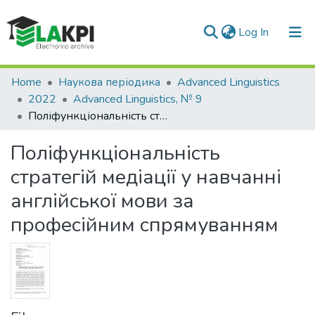
(current)
Log In
Communities & Collections
Home
Наукова періодика
Advanced Linguistics
2022
Advanced Linguistics, № 9
All of DSpace
Поліфункціональність стратегій медіації у навчанні англійської мови за професійним спрямуванням
Statistics
Поліфункціональність
стратегій медіації у навчанні
англійської мови за
професійним спрямуванням