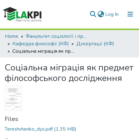
(current)
Log In
Communities & Collections
Home
Факультет соціології і права (ФСП)
Кафедра філософії (КФ)
Дисертації (КФ)
All of DSpace
Соціальна міграція як предмет філософського дослідження
Statistics
Соціальна міграція як предмет
філософського дослідження
Files
Tereshchenko_dys.pdf
(1.35 MB)