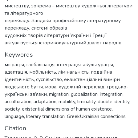
Keywords
міграція
,
глобалізація
,
інтеграція
,
акультурація
,
адаптація
,
мобільність
,
лімінальність
,
подвійна
ідентичність
,
суспільство
,
екзистенціальні виміри
людського буття
,
мова
,
художній переклад
,
грецько­
українські зв’язки
,
migration
,
globalization
,
integration
,
acculturation
,
adaptation
,
mobility
,
liminality
,
double identity
,
society
,
existential dimensions of human existence
,
language
,
literary translation
,
Greek­Ukrainian connections
Citation