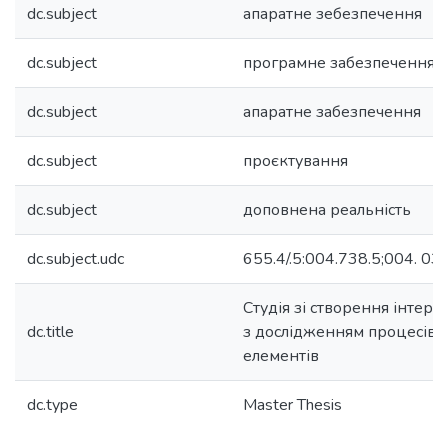
dc.subject
апаратне зебезпечення
dc.subject
програмне забезпечення
dc.subject
апаратне забезпечення
dc.subject
проєктування
dc.subject
доповнена реальність
dc.subject.udc
655.4/.5:004.738.5;004. 03
Студія зі створення інтер
dc.title
з дослідженням процесів 
елементів
dc.type
Master Thesis