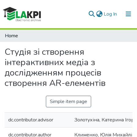
(current)
Log In
Communities & Collections
Home
All of DSpace
Студія зі створення
Statistics
інтерактивних медіа з
дослідженням процесів
створення AR-елементів
Simple item page
dc.contributor.advisor
Золотухіна, Катерина Ігорі
dc.contributor.author
Клименко, Юлія Михайлів