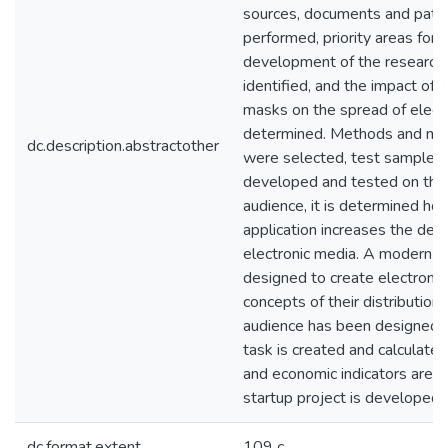
sources, documents and pate
performed, priority areas for 
development of the research
identified, and the impact of t
masks on the spread of elect
determined. Methods and mea
dc.description.abstractother
were selected, test samples
developed and tested on the
audience, it is determined how
application increases the dem
electronic media. A modern e
designed to create electroni
concepts of their distributio
audience has been designed. T
task is created and calculated,
and economic indicators are d
startup project is developed.
dc.format.extent
109 c.