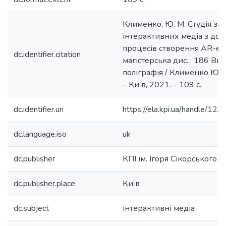
Клименко, Ю. М. Студія зі 
інтерактивних медіа з до
процесів створення AR-еле
dc.identifier.citation
магістерська дис. : 186 Ви
поліграфія / Клименко Юлі
– Київ, 2021. – 109 с.
dc.identifier.uri
https://ela.kpi.ua/handle/
dc.language.iso
uk
dc.publisher
КПІ ім. Ігоря Сікорського
dc.publisher.place
Київ
dc.subject
інтерактивні медіа