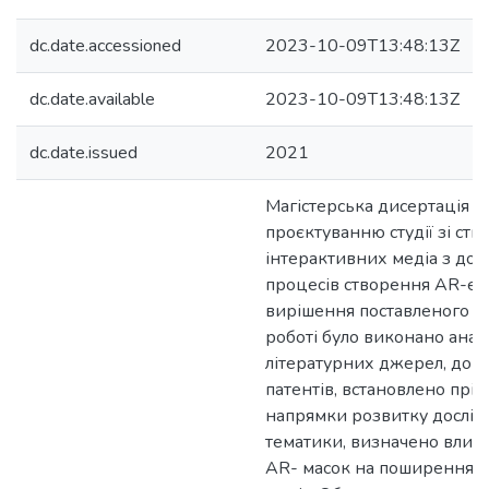
dc.date.accessioned
2023-10-09T13:48:13Z
dc.date.available
2023-10-09T13:48:13Z
dc.date.issued
2021
Магістерська дисертація 
проєктуванню студії зі ст
інтерактивних медіа з до
процесів створення AR-ел
вирішення поставленого з
роботі було виконано анал
літературних джерел, доку
патентів, встановлено пріо
напрямки розвитку дослід
тематики, визначено влив 
AR- масок на поширення 