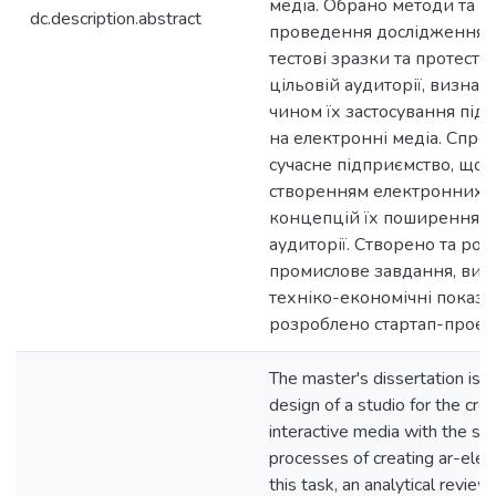
медіа. Обрано методи та з
dc.description.abstract
проведення дослідження,
тестові зразки та протесто
цільовій аудиторії, визнач
чином їх застосування під
на електронні медіа. Спро
сучасне підприємство, що 
створенням електронних м
концепцій їх поширення с
аудиторії. Створено та ро
промислове завдання, виз
техніко-економічні показн
розроблено стартап-проєкт
The master's dissertation is 
design of a studio for the crea
interactive media with the st
processes of creating ar-ele
this task, an analytical review 