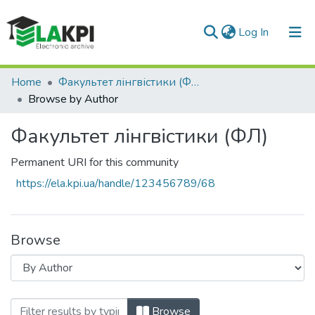
(current)
Log In
Communities & Collections
Home
Факультет лінгвістики (ФЛ)
Browse by Author
All of DSpace
Факультет лінгвістики (ФЛ)
Permanent URI for this community
https://ela.kpi.ua/handle/123456789/68
Browse
Browsing Факультет лінгвістики (ФЛ) b
Browse