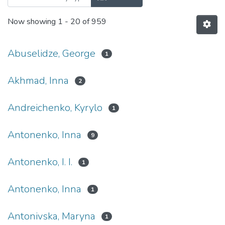
Now showing
1 - 20 of 959
Abuselidze, George
1
Akhmad, Inna
2
Andreichenko, Kyrylo
1
Antonenko, Inna
9
Antonenko, І. І.
1
Antonenko, Іnna
1
Antonivska, Maryna
1