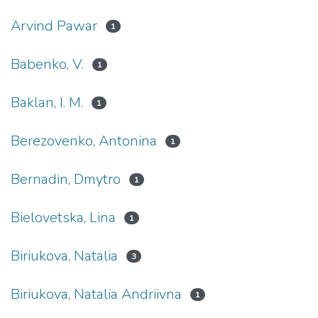
Arvind Pawar
1
Babenko, V.
1
Baklan, I. M.
1
Berezovenko, Antonina
1
Bernadin, Dmytro
1
Bielovetska, Lina
1
Biriukova, Natalia
3
Biriukova, Natalia Andriivna
1