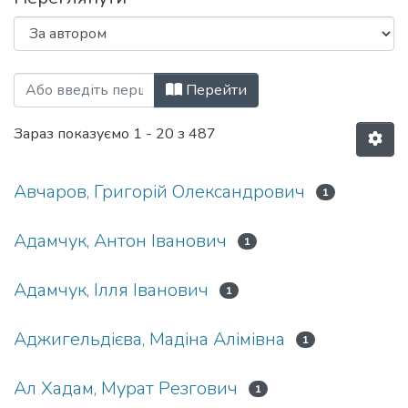
Перегляд Бакалаврські роботи (ІПІ) за
Перейти
Зараз показуємо
1 - 20 з 487
Авчаров, Григорій Олександрович
1
Адамчук, Антон Іванович
1
Адамчук, Ілля Іванович
1
Аджигельдієва, Мадіна Алімівна
1
Ал Хадам, Мурат Резгович
1