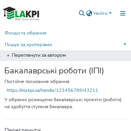
Увійти
Фонди та зібрання
Головна
Факультет інформатики та обчислювальної техніки (ФІОТ)
Кафедра інформатики та програмної інженерії (ІПІ)
Пошук за критеріями
Бакалаврські роботи (ІПІ)
Переглянути за автором
Бакалаврські роботи (ІПІ)
Постійне посилання зібрання
https://ela.kpi.ua/handle/123456789/43211
У зібранні розміщено бакалаврські проєкти (роботи)
на здобуття ступеня бакалавра.
Переглянути