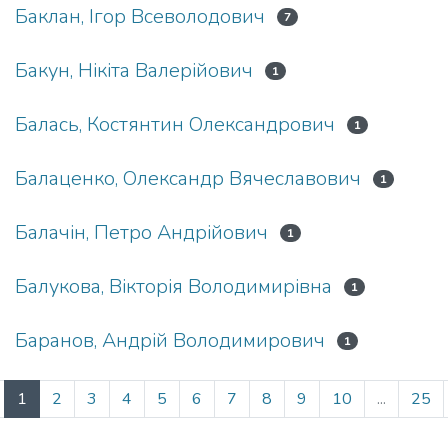
Баклан, Ігор Всеволодович
7
Бакун, Нікіта Валерійович
1
Балась, Костянтин Олександрович
1
Балаценко, Олександр Вячеславович
1
Балачін, Петро Андрійович
1
Балукова, Вікторія Володимирівна
1
Баранов, Андрій Володимирович
1
(current)
1
2
3
4
5
6
7
8
9
10
...
25