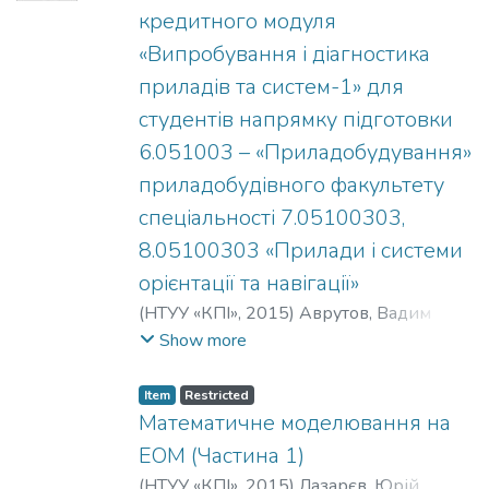
кредитного модуля
«Випробування і діагностика
приладів та систем-1» для
студентів напрямку підготовки
6.051003 – «Приладобудування»
приладобудівного факультету
спеціальності 7.05100303,
8.05100303 «Прилади і системи
орієнтації та навігації»
(
НТУУ «КПІ»
,
2015
)
Аврутов, Вадим
Вікторович
Show more
Item
Restricted
Математичне моделювання на
ЕОМ (Частина 1)
(
НТУУ «КПІ»
,
2015
)
Лазарєв, Юрій