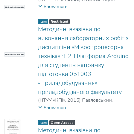
Федорович
;
Півторак, Діана
Show more
No Thumbnail Available
Олександрівна
;
Шевчук, Дмитро
Володимирович
Item
Restricted
Методичні вказівки до
виконання лабораторних робіт з
дисципліни «Мікропроцесорна
техніка» Ч. 2. Платформа Arduino
No Thumbnail Available
для студентів напрямку
підготовки 051003
«Приладобудування»
приладобудівного факультету
(
НТУУ «КПІ»
,
2015
)
Павловський,
Олексій Михайлович
;
Півторак, Діана
Show more
Олександрівна
Item
Open Access
Методичні вказівки до