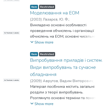
Item
Restricted
Моделювання на ЕОМ
(
2003
)
Лазарєв, Ю. Ф.
;
Приладобудівний
Викладено основні особливості
;
НТУУ «КПІ»
проведення обчислень і організації
No Thumbnail Available
обчислень на ЕОМ, основні чисельні
методи і алгоритми, що застосовуються
Show more
при розв'язуванні інженерних задач на
ЕОМ, особливості їхньої програмної
Item
Restricted
реалізації. Значну увагу приділено
Випробування приладів і систем.
засобам цифрової обробки даних і
Види випробувань та сучасне
чисельному інтегруванню
обладнання
диференційних рівнянь. При
(
2009
)
Аврутов, Вадим Вікторович
;
No Thumbnail Available
викладенні широко застосовуються
Аврутова, І. В.
Матеріал посібника містить загальні
;
Попов, В. М.
;
засоби комп‘ютерної системи MatLAB
Приладобудівний факультет
розділи з теорії випробувань.
;
НТУУ
інженерних обчислень на ЕОМ. Для
«КПІ»
Розглянуто основні терміни та поняття,
студентів вищих технічних навчальних
показано місце випробувань у
Show more
закладів. Може бути корисним