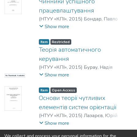
Чинники успішного
працевлаштування
(
НТУУ «КПІ»
,
2015
)
Бондар, Павло
Михайлович
;
Мироненко, Павло
Show more
Степанович
;
Півторак, Діана
Олександрівна
;
Павловський, Олексій
Item
Restricted
Михайлович
Теорія автоматичного
керування
(
НТУУ «КПІ»
,
2015
)
Бурау, Надія
Іванівна
;
Півторак, Діана Олександрівна
Show more
No Thumbnail Available
Item
Open Access
Основи теорії чутливих
елементів систем орієнтації
(
НТУУ «КПІ»
,
2015
)
Лазарєв, Юрій
Федорович
Show more
We collect and process your personal information for the