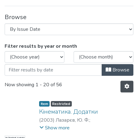
Browse
Browsing Навчально-методичні матері
Filter results by year or month
Browse
Now showing
1 - 20 of 56
Item
Restricted
Кінематика. Додатки
(
2003
)
Лазарєв, Ю. Ф.
;
Приладобудівний
;
НТУУ «КПІ»
Show more
No Thumbnail Available