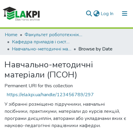
(current)
Log In
Communities & Collections
Home
Факультет робототехніки та приладобудування (ФРП)
Кафедра приладів i систем орієнтації та навігації (ПСОН)
All of DSpace
Навчально-методичні матеріали (ПСОН)
Browse by Date
Навчально-методичні
матеріали (ПСОН)
Permanent URI for this collection
https://ela.kpi.ua/handle/123456789/297
У зібранні розміщено підручники, навчальні
посібники, практикуми, матеріали до курсів лекцій,
програми дисциплін, авторами або укладачами яких є
науково-педагогічні працівники кафедри.