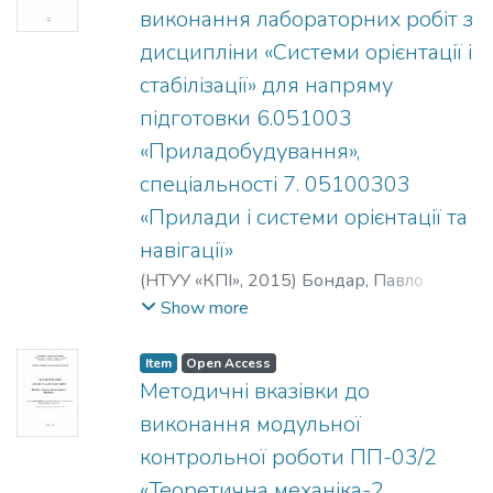
виконання лабораторних робіт з
дисципліни «Системи орієнтації і
стабілізації» для напряму
підготовки 6.051003
«Приладобудування»,
спеціальності 7. 05100303
«Прилади і системи орієнтації та
навігації»
(
НТУУ «КПІ»
,
2015
)
Бондар, Павло
Михайлович
;
Мураховський, Сергій
Show more
Анатолійович
Item
Open Access
Методичні вказівки до
виконання модульної
контрольної роботи ПП-03/2
«Теоретична механіка-2.