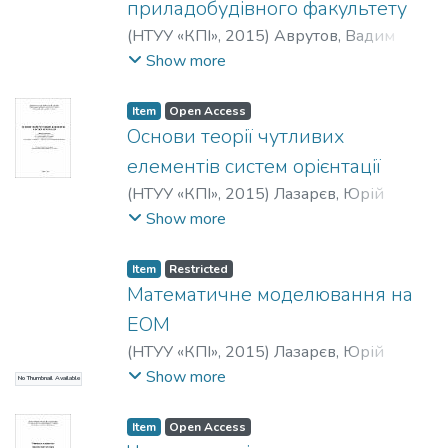
приладобудівного факультету
(
НТУУ «КПІ»
,
2015
)
Аврутов, Вадим
Вікторович
Show more
Item
Open Access
Основи теорії чутливих
елементів cистем орієнтації
(
НТУУ «КПІ»
,
2015
)
Лазарєв, Юрій
Федорович
Show more
Item
Restricted
Математичне моделювання на
ЕОМ
(
НТУУ «КПІ»
,
2015
)
Лазарєв, Юрій
Федорович
;
Півторак, Діана
Show more
No Thumbnail Available
Олександрівна
;
Лакоза, Сергій
Леонідович
Item
Open Access