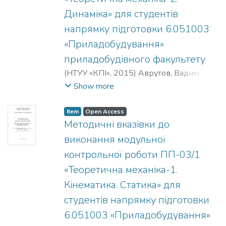
Динаміка» для студентів
напрямку підготовки 6.051003
«Приладобудування»
приладобудівного факультету
(
НТУУ «КПІ»
,
2015
)
Аврутов, Вадим
Вікторович
Show more
Item
Open Access
Методичні вказівки до
виконання модульної
контрольної роботи ПП-03/1
«Теоретична механіка-1.
Кінематика. Статика» для
студентів напрямку підготовки
6.051003 «Приладобудування»