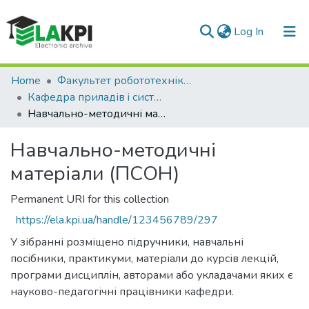
(current)
Log In
Communities & Collections
Home
Факультет робототехніки та приладобудування (ФРП)
Кафедра приладів i систем орієнтації та навігації (ПСОН)
All of DSpace
Навчально-методичні матеріали (ПСОН)
Statistics
Навчально-методичні
матеріали (ПСОН)
Permanent URI for this collection
https://ela.kpi.ua/handle/123456789/297
У зібранні розміщено підручники, навчальні
посібники, практикуми, матеріали до курсів лекцій,
програми дисциплін, авторами або укладачами яких є
науково-педагогічні працівники кафедри.