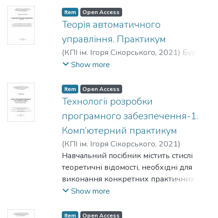
техніка».
Item
Open Access
У процесі виконання лабораторних
Теорія автоматичного
робіт студент познайомиться із трьома
управління. Практикум
обчислювальними ядрами, 32
(
КПІ ім. Ігоря Сікорського
,
2021
)
Бурау,
розрядними мікроконтролерами
Надія Іванівна
;
Півторак, Діана
Show more
сімейства ARM, AT91SAM7Х фірми
Олександрівна
Atmel та STM32F303VC фірми
Item
Open Access
STMicroelectronics, та апаратною
Технології розробки
платформою Arduino.
програмного забезпечення-1.
Комп’ютерний практикум
(
КПІ ім. Ігоря Сікорського
,
2021
)
Цибульник, Сергій Олексійович
Навчальний посібник містить стислі
теоретичні відомості, необхідні для
виконання конкретних практичних
завдань з розробки програмного
Show more
забезпечення, приклади їх реалізації,
завдання для самостійної роботи
Item
Open Access