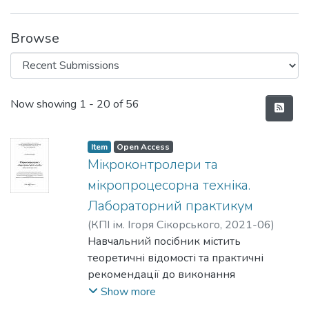
Browse
Recent Submissions
Now showing
1 - 20 of 56
Item
Open Access
Мікроконтролери та
мікропроцесорна техніка.
Лабораторний практикум
(
КПІ ім. Ігоря Сікорського
,
2021-06
)
Павловський, Олексій Михайлович
Навчальний посібник містить
теоретичні відомості та практичні
рекомендації до виконання
лабораторних робіт з дисципліни
Show more
«Мікроконтролери та мікропроцесорна