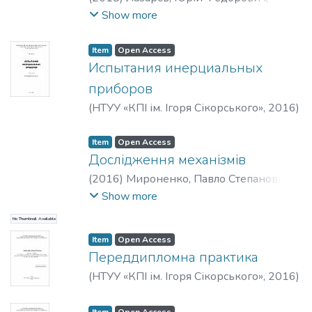
Сапегін, Олександр Миколайович
Show more
Item
Open Access
Испытания инерциальных
приборов
(
НТУУ «КПІ ім. Ігоря Сікорського»
,
2016
)
Аврутов, Вадим Викторович
Item
Open Access
Дослідження механізмів
(
2016
)
Мироненко, Павло Степанович
;
Бондар, Павло Михайлович
Show more
No Thumbnail Available
Item
Open Access
Переддипломна практика
(
НТУУ «КПІ ім. Ігоря Сікорського»
,
2016
)
Сопілка, Юрій Валерійович