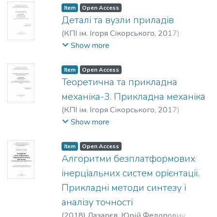
Item
Open Access
Деталі та вузли приладів
(
КПІ ім. Ігоря Сікорського
,
2017
)
Цибульник, Сергій Олексійович
;
Show more
Мироненко, Павло Степанович
Item
Open Access
Теоретична та прикладна
механіка-3. Прикладна механіка
(
КПІ ім. Ігоря Сікорського
,
2017
)
Цибульник, Сергій Олексійович
;
Show more
Мироненко, Павло Степанович
Item
Open Access
Алгоритми безплатформових
інерціальних систем орієнтації.
Прикладні методи синтезу і
аналізу точності
(
2018
)
Лазарєв, Юрій Федорович
;