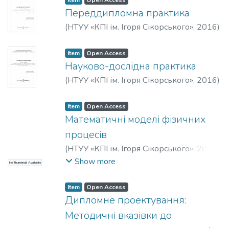
Item
Open Access
Переддипломна практика
(
НТУУ «КПІ ім. Ігоря Сікорського»
,
2016
)
Сопілка, Юрій Валерійович
Item
Open Access
Науково-дослідна практика
(
НТУУ «КПІ ім. Ігоря Сікорського»
,
2016
)
Сопілка, Юрій Валерійович
Item
Open Access
Математичні моделі фізичних
процесів
(
НТУУ «КПІ ім. Ігоря Сікорського»
,
2016
)
Бурау, Надія Іванівна
;
Цибульник,
Show more
No Thumbnail Available
Сергій Олексійович
Item
Open Access
Дипломне проектування:
Методичні вказівки до