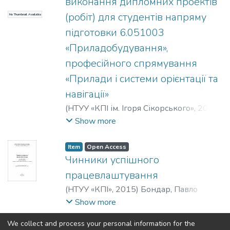
виконання дипломних проектів
(робіт) для студентів напряму
No Thumbnail Available
підготовки 6.051003
«Приладобудування»,
професійного спрямування
«Прилади і системи орієнтації та
навігації»
(
НТУУ «КПІ ім. Ігоря Сікорського»
,
2016
)
Бондар, Павло Михайлович
;
Мелешко,
Show more
Владислав Валентинович
Item
Open Access
Чинники успішного
працевлаштування
(
НТУУ «КПІ»
,
2015
)
Бондар, Павло
Михайлович
;
Мироненко, Павло
Show more
Степанович
;
Півторак, Діана
We collect and process your personal information for the
Олександрівна
;
Павловський, Олексій
(current)
«
1
2
3
»