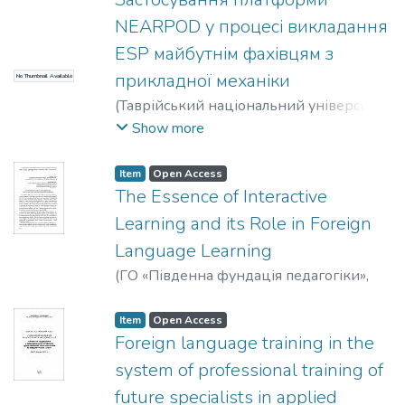
NEARPOD у процесі викладання
ESP майбутнім фахівцям з
прикладної механіки
No Thumbnail Available
(
Таврійський національний університет
імені В. І. Вернадського
,
2021
)
Фещук,
Show more
Алла Михайлівна
Item
Open Access
The Essence of Interactive
Learning and its Role in Foreign
Language Learning
(
ГО «Південна фундація педагогіки»
,
2021
)
Halatsyn, K.
;
Yaroshenko, O.
Item
Open Access
Foreign language training in the
system of professional training of
future specialists in applied