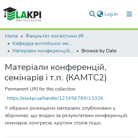
(current)
Log In
Communities & Collections
Home
Факультет лінгвістики (ФЛ)
Кафедра англійської мови технічного спрямування №2 (КАМТС2)
All of DSpace
Матеріали конференцій, семінарів і т.п. (КАМТС2)
Browse by Date
Матеріали конференцій,
семінарів і т.п. (КАМТС2)
Permanent URI for this collection
https://ela.kpi.ua/handle/123456789/13326
У зібранні розміщено матеріали, опубліковані у
збірниках, що видані за результатами конференцій,
семінарів, конгресів, круглих столів тощо.