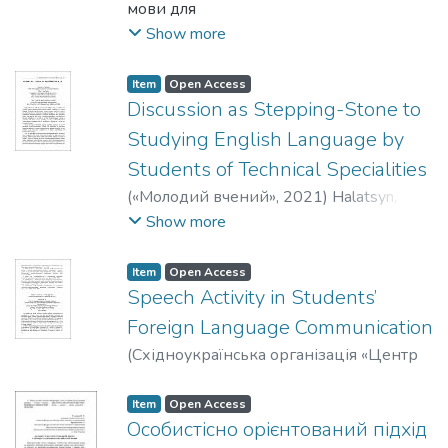
мови для
студентів технічних спеціальностей.
Show more
Актуальність
проблеми обумовлена необхідністю
Item
Open Access
формування
Discussion as Stepping-Stone to
особистості, здатної до виконання
Studying English Language by
успішної,
Students of Technical Specialities
продуктивної та ефективної
(
«Молодий вчений»
,
2021
)
Halatsyn,
професійної діяльності з
Kateryna
;
Yaroshenko, Olha
Show more
використанням англомовної
професійної лексики,
оскільки для фахівців технічної сфери
Item
Open Access
Speech Activity in Students’
володіння
англійською мовою важливе як для
Foreign Language Communication
навчання, так і
(
Східноукраїнська організація «Центр
для подальшого кар’єрного зростання.
педагогічних досліджень»
,
2021
)
Halatsyn, K.
;
Yaroshenko, O.
Item
Open Access
Особистісно орієнтований підхід