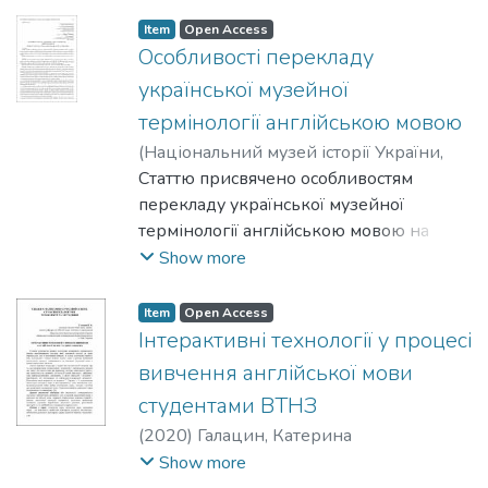
2019-11-15
)
Feshchuk, Alla
Item
Open Access
Особливості перекладу
української музейної
термінології англійською мовою
(
Національний музей історії України
,
2020
Статтю присвячено особливостям
)
Дегтяренко, Марина Олексіївна
перекладу української музейної
термінології англійською мовою на
прикладі роботи перекладача –
Show more
наукового співробітника відділу
науково-видавничої діяльності
Item
Open Access
Національного музею історії України. У
Інтерактивні технології у процесі
розвідці проаналізовано декілька
вивчення англійської мови
категорій перекладу наукових текстів
студентами ВТНЗ
та їхніх складників, наведені приклади
(
2020
)
Галацин, Катерина
передачі музейної професійної
Олександрівна
Show more
термінології англійською мовою,