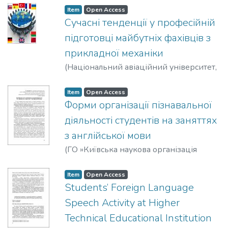
Kateryna
Item
Open Access
Сучасні тенденції у професійній
підготовці майбутніх фахівців з
прикладної механіки
(
Національний авіаційний університет
,
2020-06-05
)
Фещук, Алла Михайлівна
Item
Open Access
Форми організації пізнавальної
діяльності студентів на заняттях
з англійської мови
(
ГО »Київська наукова організація
педагогіки та психології»
,
2020-11-06
)
Галацин, Катерина Олександрівна
Item
Open Access
Students’ Foreign Language
Speech Activity at Higher
Technical Educational Institution