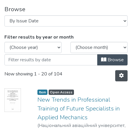
Browse
Browsing Матеріали конференцій, семіна
Filter results by year or month
Browse
Now showing
1 - 20 of 104
Item
Open Access
New Trends in Professional
Training of Future Specialists in
Applied Mechanics
(
Національний авіаційний університет
,