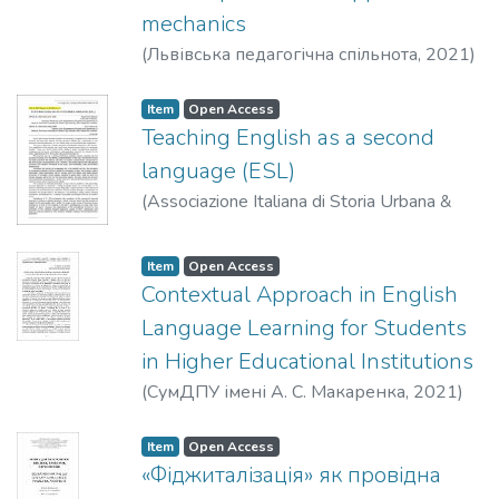
mechanics
(
Львівська педагогічна спільнота
,
2021
)
Feshchuk, A. M.
Item
Open Access
Teaching English as a second
language (ESL)
(
Associazione Italiana di Storia Urbana &
Piattaforma scientifica europea,
,
2021
)
Halatsyn, Kateryna
;
Feshchuk, Alla
Item
Open Access
Contextual Approach in English
Language Learning for Students
in Higher Educational Institutions
(
СумДПУ імені А. С. Макаренка
,
2021
)
Halatsyn, K.
;
Yaroshenko, O.
Item
Open Access
«Фіджиталізація» як провідна