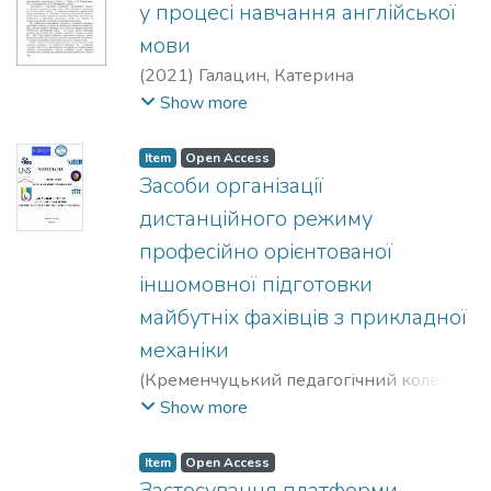
у процесі навчання англійської
мови
(
2021
)
Галацин, Катерина
Олександрівна
;
Ярошенко, Ольга
Show more
Леонідівна
Item
Open Access
Засоби організації
дистанційного режиму
професійно орієнтованої
іншомовної підготовки
майбутніх фахівців з прикладної
механіки
(
Кременчуцький педагогічний коледж
імені А. С. Макаренка
,
2021
)
Фещук,
Show more
Алла Михайлівна
;
Ярошенко, Ольга
Леонідівна
Item
Open Access
Застосування платформи