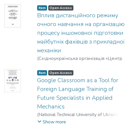
порушене питання стилістики сучасного
українського музейного дискурсу.
Item
Open Access
Вплив дистанційного режиму
очного навчання на організацію
процесу іншомовної підготовки
майбутніх фахівців з прикладної
механіки
(
Східноукраїнська організація «Центр
педагогічних досліджень»
,
2020
)
Фещук, Алла Михайлівна
Item
Open Access
Google Classroom as a Tool for
Foreign Language Training of
Future Specialists in Applied
Mechanics
(
National Technical University of Ukraine
“Igor Sikorsky Kyiv Polytechnic Institute” FL
,
Show more
2020-05-14
)
Feshchuk, Alla
;
Halatsyn,