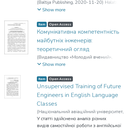
(
Baltija Publishing
,
2020-11-20
)
Halatsyn,
Kateryna
;
Yaroshenko, Olha
Show more
Item
Open Access
Комунікативна компетентність
майбутніх інженерів:
теоретичний огляд
(
Видавництво «Молодий вчений»
,
2020-12-04
)
Галацин, Катерина
Show more
Олександрівна
Item
Open Access
Unsupervised Training of Future
Engineers in English Language
Classes
(
Національний авіаційний університет
,
2021
У статті здійснено аналіз різних
)
Halatsyn, K.
видів самостійної роботи з англійської