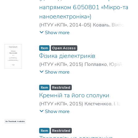
напрямком 6.050801 «Мікро-та
наноелектроніка»)
(
НТУУ «КПІ»
,
2014-05
)
Коваль, Вікторія
Михайлівна
;
Королевич, Любомир
Show more
Миколайович
;
Ільченко, Валентин
Іванович
Item
Open Access
Фізика діелектриків
(
НТУУ «КПІ»
,
2015
)
Поплавко, Юрій
Михайлович
Show more
Item
Restricted
Кремній та його сполуки
(
НТУУ «КПІ»
,
2015
)
Клєтченков, І. І.
;
Борисов, О. В.
;
Волхова, Т. Л.
Show more
No Thumbnail Available
Item
Restricted