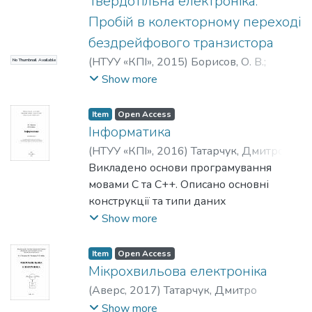
Твердотільна електроніка.
Пробій в колекторному переході
бездрейфового транзистора
(
НТУУ «КПІ»
,
2015
)
Борисов, О. В.
;
No Thumbnail Available
Королевич, Любомир Миколайович
;
Show more
Волхова, Т. Л.
Item
Open Access
Інформатика
(
НТУУ «КПІ»
,
2016
)
Татарчук, Дмитро
Дмитрович
Викладено основи програмування
;
Діденко, Юрій Вікторович
мовами С та С++. Описано основні
конструкції та типи даних
алгоритмічних мов С та С++, методи
Show more
налагодження програм. Особливу увагу
приділено основам об’єктно-
Item
Open Access
орієнтованого програмування.
Мікрохвильова електроніка
Розглянуто типові структури даних, які
(
Аверс
,
2017
)
Татарчук, Дмитро
широко застосовують у програмуванні
Дмитрович
;
Молчанов, Віталій Іванович
;
Show more