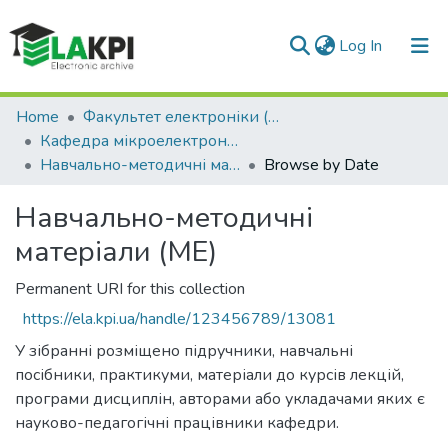
(current)
Log In
Communities & Collections
Home
Факультет електроніки (ФЕЛ)
Кафедра мікроелектроніки (МЕ)
All of DSpace
Навчально-методичні матеріали (МЕ)
Browse by Date
Навчально-методичні
матеріали (МЕ)
Permanent URI for this collection
https://ela.kpi.ua/handle/123456789/13081
У зібранні розміщено підручники, навчальні
посібники, практикуми, матеріали до курсів лекцій,
програми дисциплін, авторами або укладачами яких є
науково-педагогічні працівники кафедри.