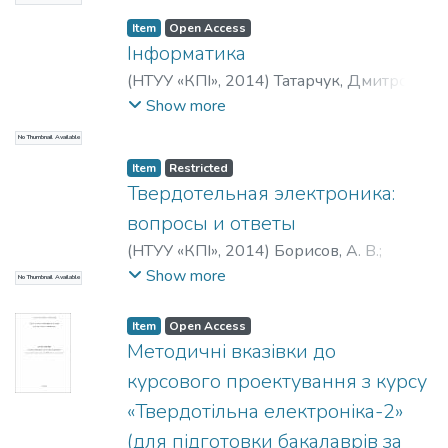
Анатолійович
Item
Open Access
Інформатика
(
НТУУ «КПІ»
,
2014
)
Татарчук, Дмитро
Дмитрович
;
Діденко, Юрій Вікторович
;
Show more
Франчук, Антон Сергійович
No Thumbnail Available
Item
Restricted
Твердотельная электроника:
вопросы и ответы
(
НТУУ «КПІ»
,
2014
)
Борисов, А. В.
;
Волхова, Т. Л.
;
Королевич, Любомир
Show more
No Thumbnail Available
Николаевич
Item
Open Access
Методичні вказівки до
курсового проектування з курсу
«Твердотільна електроніка-2»
(для підготовки бакалаврів за