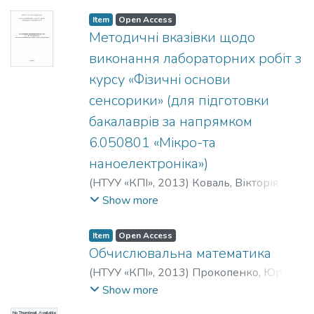
Item
Open Access
Методичні вказівки щодо
виконання лабораторних робіт з
курсу «Фізичні основи
сенсорики» (для підготовки
бакалаврів за напрямком
6.050801 «Мікро-та
наноелектроніка»)
(
НТУУ «КПІ»
,
2013
)
Коваль, Вікторія
Михайлівна
Show more
Item
Open Access
Обчислювальна математика
(
НТУУ «КПІ»
,
2013
)
Прокопенко, Юрій
Васильович
;
Татарчук, Дмитро
Show more
Дмитрович
;
Казміренко, Віктор
No Thumbnail Available