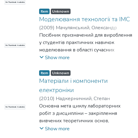
No Thumbnail Available
з використанням мови програмування
С++. В другій частині розглядаються
Item
Unknown
Моделювання технології та ІМС
типові структури даних та методи
роботи з ними.
(
2009
)
Мачулянський, Олександр
Вікторович
Посібник призначений для вироблення
;
Татарчук, Дмитро
Дмитрович
у студентів практичних навичок
;
Електронiки
;
НТУУ «КПІ»
No Thumbnail Available
моделювання в області сучасних
технологій електронного виробництва.
Show more
Item
Unknown
Матеріали і компоненти
електроніки
(
2010
)
Надкерничний, Степан
Петрович
Основна мета циклу лабораторних
;
Електроніки
;
НТУУ «КПІ»
No Thumbnail Available
робіт з дисципліни – закріплення
вивчених теоретичних основ,
засвоєння методик вимірювання
Show more
різних