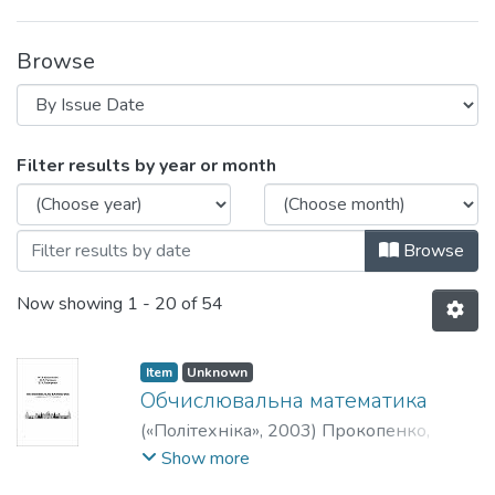
Browse
Browsing Навчально-методичні матеріа
Filter results by year or month
Browse
Now showing
1 - 20 of 54
Item
Unknown
Обчислювальна математика
(
«Політехніка»
,
2003
)
Прокопенко,
Юрій Васильович
;
Татарчук, Дмитро
Show more
Дмитрович
;
Казміренко, Віктор