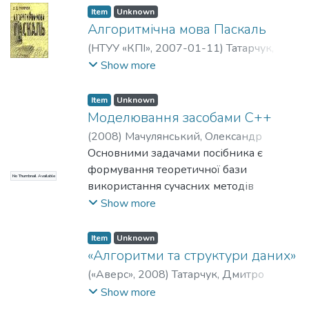
Анатолійович
Item
Unknown
Алгоритмічна мова Паскаль
(
НТУУ «КПІ»
,
2007-01-11
)
Татарчук,
Дмитро Дмитрович
Show more
Item
Unknown
Моделювання засобами С++
(
2008
)
Мачулянський, Олександр
Вікторович
Основними задачами посібника є
;
Татарчук, Дмитро
Дмитрович
формування теоретичної бази
;
Електронiки
;
НТУУ «КПІ»
No Thumbnail Available
використання сучасних методів
обробки даних на ЕОМ, а також
Show more
вироблення практичних навичок
використання абстрактних типів даних
Item
Unknown
для розв’язку інженерних задач.
«Алгоритми та структури даних»
Посібник складається з двох частин. В
(
«Аверс»
,
2008
)
Татарчук, Дмитро
першій частині вивчаються основи
Дмитрович
;
Мачулянський, Олександр
Show more
об’єктно-орієнтованого програмування
Вікторович