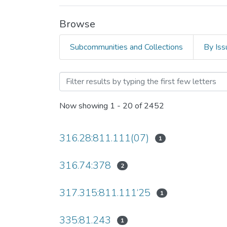
Browse
Subcommunities and Collections
By Iss
Browsing Вісник НТУУ «КП
Now showing
1 - 20 of 2452
316.28:811.111(07)
1
316.74:378
2
317.315:811.111‘25
1
335:81.243
1