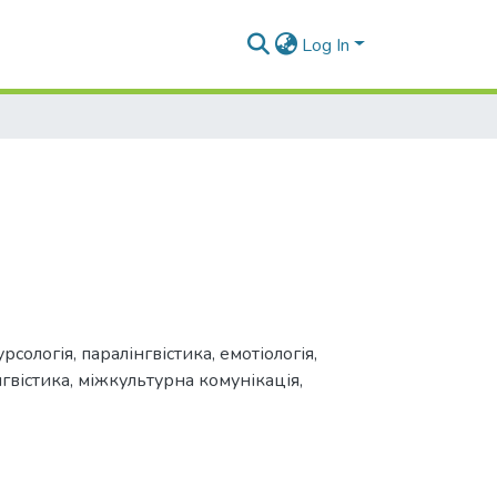
Log In
рсологія, паралінгвістика, емотіологія,
нгвістика, міжкультурна комунікація,