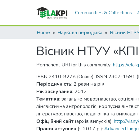
Communities & Collections
Home
Наукова періодика
Вісник НТУУ «КПІ»
Permanent URI for this community
https://ela
ISSN 2410-8278 (Online), ISSN 2307-1591 (P
Періодичність
: 2 рази на рік
Рік заснування
: 2012
Тематика
: загальне мовознавство, соціолінг
лінгвістична антропологія, корпусна лінгві
літературознавство, педагогіка та виклада
Офіційний сайт
(архів випусків):
http://visnyk
Правонаступник
(з 2017 р.):
Advanced Lingui