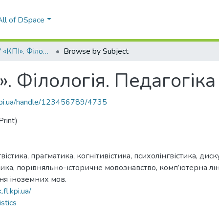
All of DSpace
Вісник НТУУ «КПІ». Філологія. Педагогіка
Browse by Subject
. Філологія. Педагогіка
.kpi.ua/handle/123456789/4735
rint)
вістика, прагматика, когнітивістика, психолінгвістика, диску
стика, порівняльно-історичне мовознавство, комп’ютерна лі
ння іноземних мов.
.fl.kpi.ua/
stics