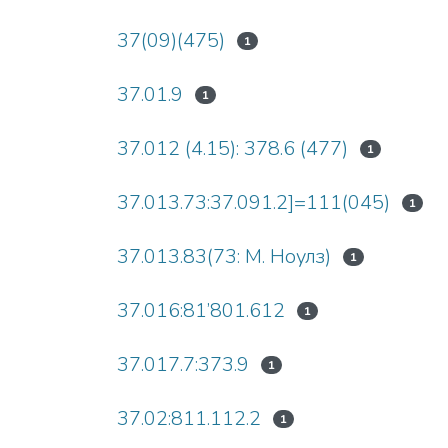
37(09)(475)
1
37.01.9
1
37.012 (4.15): 378.6 (477)
1
37.013.73:37.091.2]=111(045)
1
37.013.83(73: М. Ноулз)
1
37.016:81’801.612
1
37.017.7:373.9
1
37.02:811.112.2
1