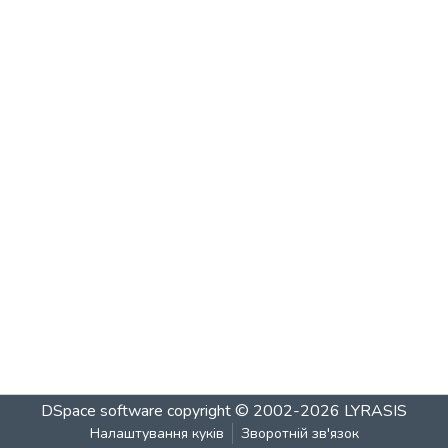
DSpace software
copyright © 2002-2026
LYRASIS
Налаштування куків
Зворотній зв'язок