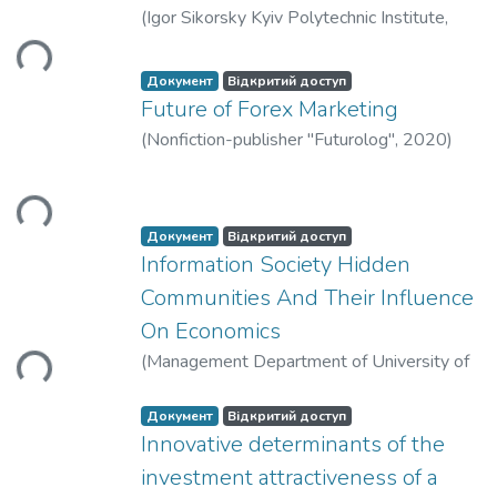
иться...
(
Igor Sikorsky Kyiv Polytechnic Institute
,
2023
)
Yudina Nataliya Volodymyrivna
Документ
Відкритий доступ
Future of Forex Marketing
иться...
(
Nonfiction-publisher "Futurolog"
,
2020
)
Tabei, Mohammad
;
Yudina, Nataliya
Документ
Відкритий доступ
Information Society Hidden
иться...
Communities And Their Influence
On Economics
(
Management Department of University of
Bielsko-Biala
,
2020
)
Yudina, Nataliya
Документ
Відкритий доступ
Innovative determinants of the
investment attractiveness of a