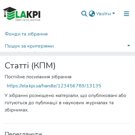
Увійти
Фонди та зібрання
Головна
Факультет менеджменту та маркетингу (ФММ)
Кафедра промислового маркетингу (КПМ)
Статті (КПМ)
Пошук за критеріями
Переглянути за назвою
Статті (КПМ)
Постійне посилання зібрання
https://ela.kpi.ua/handle/123456789/13135
У зібранні розміщено матеріали, що опубліковані або
готуються до публікації в наукових журналах та
збірниках.
Переглянути