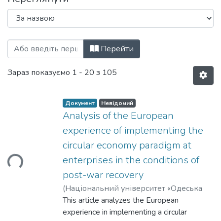
Перегляд Статті (КПМ) за Назва
Перейти
Зараз показуємо
1 - 20 з 105
Документ
Невідомий
Analysis of the European
иться...
experience of implementing the
circular economy paradigm at
enterprises in the conditions of
post-war recovery
(
Національний університет «Одеська
політехніка»
This article analyzes the European
,
2023
)
Gavrysh, Iuliia O.
;
Pohrebniak, Anna Yu.
experience in implementing a circular
;
Symonenko, Angela L.