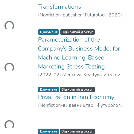
Transformations
иться...
(
Nonfiction-publisher "Futurolog"
,
2020
)
Yudina, Nataliya
Документ
Відкритий доступ
Parameterization of the
Company’s Business Model for
иться...
Machine Learning-Based
Marketing Stress Testing
(
2022-02
)
Menkova, Krystyna
;
Zozulov,
Oleksandr
Документ
Відкритий доступ
Privatization in Iran Economy
(
Nonfiction-видавництво «Футуролог»
,
иться...
2020-06
)
Zare, Ahmadreza
;
Yudina,
Nataliya
Документ
Відкритий доступ