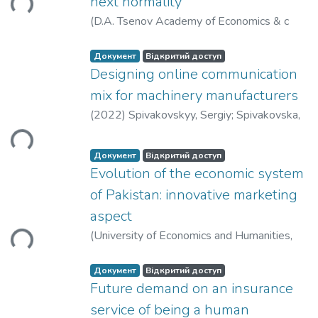
next normality
(
D.A. Tsenov Academy of Economics & с
Institute SEandE & SWorld
,
2020
)
Menkova, K. I.
;
Zozul'ov, O. V.
Документ
Відкритий доступ
Designing online communication
иться...
mix for machinery manufacturers
(
2022
)
Spivakovskyy, Sergiy
;
Spivakovska,
Tetiana
;
Zozulov, Oleksandr
;
Heiets, Iryna
Документ
Відкритий доступ
Evolution of the economic system
иться...
of Pakistan: innovative marketing
aspect
(
University of Economics and Humanities,
Bielsko-Biala: WSEH
,
2021
)
Soomro,
Muhammad Usama
;
Yudina, Nataliya
Документ
Відкритий доступ
Future demand on an insurance
service of being a human