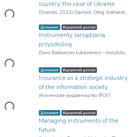
иться...
country: the case of Ukraine
(
Sciendo
,
2022
)
Gavrysh, Oleg
;
Kukharuk,
Anna
;
Gavrysh, Iuliia
Документ
Відкритий доступ
Instrumenty zarządzania
иться...
przyszłością
(
Sieci Badawczej Łukasiewicz – Instytutu
Lotnictwa
,
2020
)
Yudina, Nataliya
Документ
Відкритий доступ
Insurance as a strategic industry
of the information society
иться...
(
Книжкове видавництво ФОП
Вишемирський В.С.
,
2023
)
Yudina
Nataliya
Документ
Відкритий доступ
Managing instruments of the
future