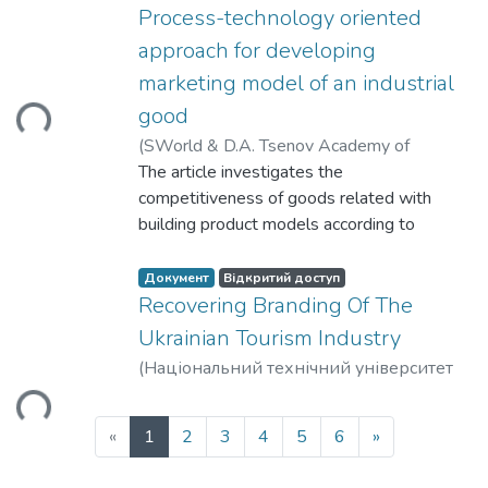
Process-technology oriented
approach for developing
иться...
marketing model of an industrial
good
(
SWorld & D.A. Tsenov Academy of
Economics
The article investigates the
,
2025
)
Zozulov, O. V.
;
Tsarova, T.
O.
competitiveness of goods related with
;
Gavrysh, I. O.
building product models according to
structural, structural-dynamic and process
approaches. In the article it is determined
Документ
Відкритий доступ
that widely used marketing models of
Recovering Branding Of The
product (model of three levels and five
Ukrainian Tourism Industry
иться...
levels) do not meet for all the complexity of
(
Національний технічний університет
consumer behavior, because they do not
«Харківський політехнічний інститут»
,
take into consideration the process of
2023
)
Yudina Nataliya Volodymyrivna
meeting the needs within a particular
(current)
«
1
2
3
4
5
6
»
consumer consumption technology. The
developed product model includes three