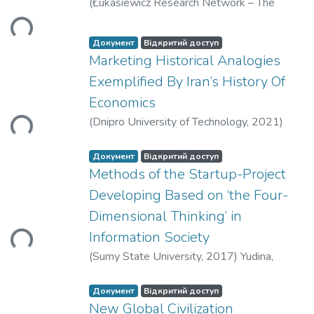
иться...
(
Łukasiewicz Research Network – The
Institute of Aviation
,
2020-12
)
Yudina,
Nataliya
Документ
Відкритий доступ
Marketing Historical Analogies
Exemplified By Iran’s History Of
иться...
Economics
(
Dnipro University of Technology
,
2021
)
Mortazavi Farsani, Seyedeh Artemis
;
Yudina,
Nataliya
Документ
Відкритий доступ
Methods of the Startup-Project
Developing Based on ‘the Four-
иться...
Dimensional Thinking’ in
Information Society
(
Sumy State University
,
2017
)
Yudina,
Nataliya
Документ
Відкритий доступ
New Global Civilization