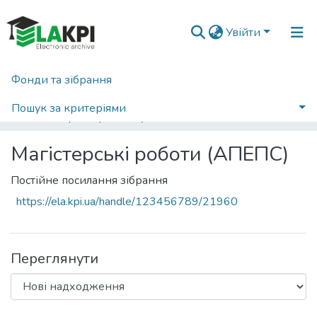
Увійти
Фонди та зібрання
Головна
Навчально-науковий інститут атомної та теплової енергетики (НН ІАТЕ)
Кафедра автоматизації проектування енергетичних процесів і систем (АПЕПС)
Пошук за критеріями
Магістерські роботи (АПЕПС)
Статистика
Магістерські роботи (АПЕПС)
Постійне посилання зібрання
https://ela.kpi.ua/handle/123456789/21960
Переглянути