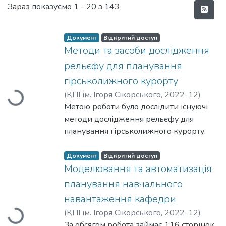
Нові надходження
Зараз показуємо
1 - 20 з 143
Документ
Відкритий доступ
Методи та засоби дослідження
рельєфу для планування
гірськолижного курорту
(
КПІ ім. Ігоря Сікорського
,
2022-12
)
Вантажиться...
Ботузов, Віктор Андрійович
Метою роботи було дослідити існуючі
;
Тихоход,
Володимир Олександрович
методи дослідження рельєфу для
планування гірськолижного курорту.
Проаналізувати існуючі системи
дослідження рельєфу. На основі аналізу
Документ
Відкритий доступ
обрати найбільш підходящі методи
Моделювання та автоматизація
дослідження та розробити власну
планування навчального
систему яка надає дані для прийняття
навантаження кафедри
рішення про придатність території у
(
КПІ ім. Ігоря Сікорського
,
2022-12
)
вигляді таблиць, графіків та зображень.
Осипов, Владислав Ігорович
За обсягом робота займає 116 сторінок,
;
Шушура,