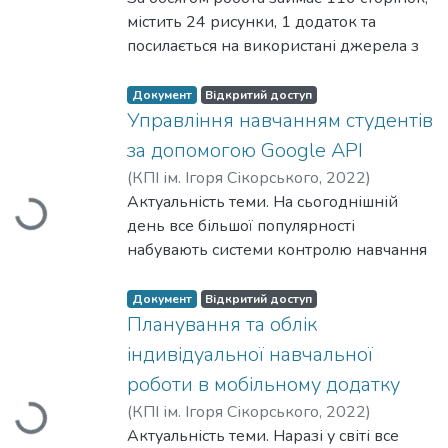
Вантажиться...
Олексій Миколайович
містить 24 рисунки, 1 додаток та
посилається на використані джерела з
35 найменувань. Метою даного
дослідження є автоматизація
Документ
Відкритий доступ
планування навчального навантаження
Управління навчанням студентів
кафедри шляхом розробки
за допомогою Google API
спеціалізованої системи. У роботі
(
КПІ ім. Ігоря Сікорського
,
2022
)
розглянуто використання бібліотек,
Гуковський, Владислав Геннадійович
Актуальність теми. На сьогоднішній
;
Вантажиться...
програмних рішень, що дозволяють
Онисько, Андрій Ілліч
день все більшої популярності
розробити програмне забезпечення,
набувають системи контролю навчання
що дозволить автоматизувати
студентів, які дозволяють спростити
планування навчального навантаження
будь-яку взаємодію між деканатом,
Документ
Відкритий доступ
кафедри. Задля зручності використання
викладачами та студентами. Найбільш
Планування та облік
та збереження незалежності від
активно подібні системи почали
індивідуальної навчальної
технологій користувача реалізовано
використовуватися в останні роки з
сервіс, що розгортається на стороні
роботи в мобільному додатку
початком пандемії коронавірусу, а
користувача та надає прикладний веб-
(
КПІ ім. Ігоря Сікорського
,
2022
)
Вантажиться...
згодом, з початком повномасштабної
інтерфейс для взаємодії користувача з
Хорець, Віталій Олександрович
Актуальність теми. Наразі у світі все
;
війни, через що навчання було