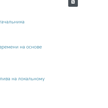
стачальника
времени на основе
алива на локальному