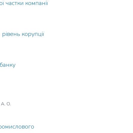
ї частки компанії
 рівень корупції
 банку
А. О.
промислового