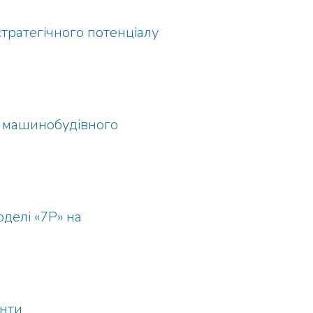
стратегічного потенціалу
і машинобудівного
делі «7Р» на
енти