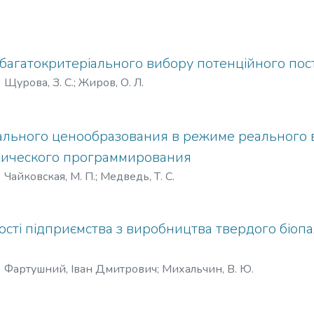
 багатокритеріального вибору потенційного по
)
Щурова, З. С.
;
Жиров, О. Л.
льного ценообразования в режиме реального 
мического программирования
)
Чайковская, М. П.
;
Медведь, Т. С.
сті підприємства з виробництва твердого біоп
)
Фартушний, Іван Дмитрович
;
Михальчин, В. Ю.