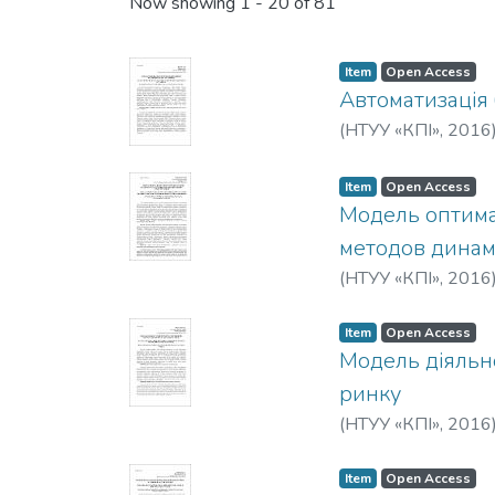
Recent Submissions
Now showing
1 - 20 of 81
Item
Open Access
Автоматизація
(
НТУУ «КПІ»
,
2016
Item
Open Access
Модель оптима
методов дина
(
НТУУ «КПІ»
,
2016
Item
Open Access
Модель діяльно
ринку
(
НТУУ «КПІ»
,
2016
Item
Open Access