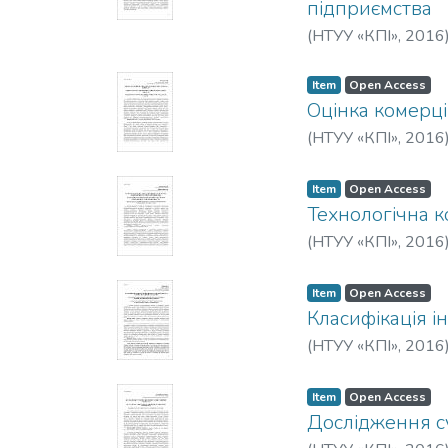
підприємства
(
НТУУ «КПІ»
,
2016
Item
Open Access
Оцінка комерці
(
НТУУ «КПІ»
,
2016
Item
Open Access
Технологічна 
(
НТУУ «КПІ»
,
2016
Item
Open Access
Класифікація і
(
НТУУ «КПІ»
,
2016
Item
Open Access
Дослідження су