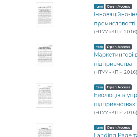
Item
Open Access
Інноваційно-ін
промисловості
(
НТУУ «КПІ»
,
2016
Item
Open Access
Маркетингові 
підприємства
(
НТУУ «КПІ»
,
2016
Item
Open Access
Еволюція в упр
підприємствах
(
НТУУ «КПІ»
,
2016
Item
Open Access
Landing Page т