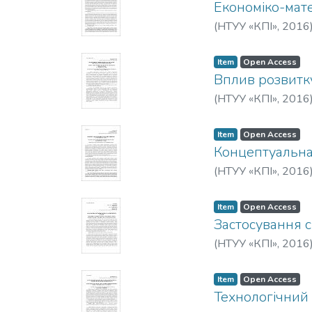
Економіко-мате
(
НТУУ «КПІ»
,
2016
Item
Open Access
Вплив розвитку
(
НТУУ «КПІ»
,
2016
Item
Open Access
Концептуальна
(
НТУУ «КПІ»
,
2016
Item
Open Access
Застосування 
(
НТУУ «КПІ»
,
2016
Item
Open Access
Технологічний 