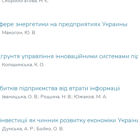
)
Скоробогатова, Н. Є.
фере энергетики на предприятиях Украины
)
Макогон, Ю. В.
дгрунтя управління інноваційними системами п
)
Копішинська, К. О.
збитків підприємства від втрати інформації
)
Іваницька, О. В.
;
Рощина, Н. В.
;
Южаков, М. А.
 інвестиції як чинник розвитку економіки Україн
)
Дунська, А. Р.
;
Бойко, О. В.