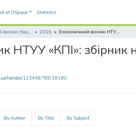
All of DSpace
Statistics
Економічний вісник Національного технічного університету України «Київський політехнічний інститут»
2016
Економічний вісник НТУУ «КПІ»: збірник наукових праць, № 13
ик НТУУ «КПІ»: збірник 
kpi.ua/handle/123456789/18180
By Author
By Title
By Subject