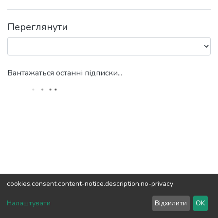
Переглянути
Вантажаться останні підписки...
cookies.consent.content-notice.description.no-privacy
DSpace software
copyright © 2002-2026
LYRASIS
Налаштувати
Відхилити
OK
Налаштування куків
Зворотній зв'язок