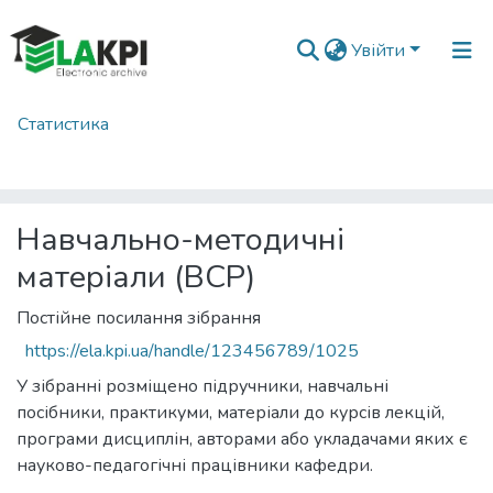
Увійти
Статистика
Головна
Навчально-науковий видавничо-полiграфiчний інститут (НН ВПІ)
Кафедра видавничої справи та редагування (ВСР)
Навчально-методичні матеріали (ВСР)
Навчально-методичні
матеріали (ВСР)
Постійне посилання зібрання
https://ela.kpi.ua/handle/123456789/1025
У зібранні розміщено підручники, навчальні
посібники, практикуми, матеріали до курсів лекцій,
програми дисциплін, авторами або укладачами яких є
науково-педагогічні працівники кафедри.