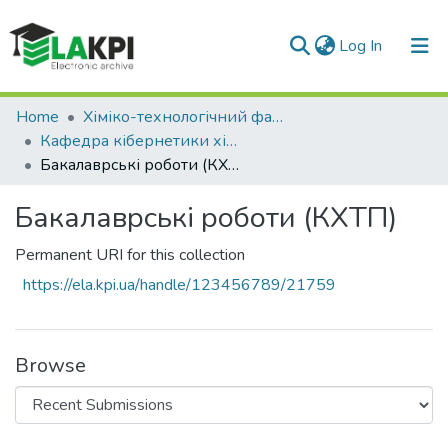
(current)
Log In
Communities & Collections
Home
Хіміко-технологічний факультет (ХТФ)
Кафедра кібернетики хіміко-технологічних процесів (КХТП)
All of DSpace
Бакалаврські роботи (КХТП)
Statistics
Бакалаврські роботи (КХТП)
Permanent URI for this collection
https://ela.kpi.ua/handle/123456789/21759
Browse