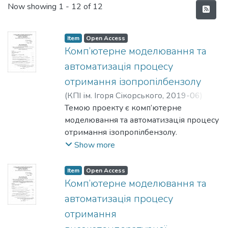
Recent Submissions
Now showing
1 - 12 of 12
Item
Open Access
Комп’ютерне моделювання та
автоматизація процесу
отримання ізопропілбензолу
(
КПІ ім. Ігоря Сікорського
,
2019-06
)
Чабан, Дмитро Ігорович
Темою проекту є комп’ютерне
;
Плашихін,
Сергій Володимирович
моделювання та автоматизація процесу
отримання ізопропілбензолу.
Метою проекту є дослідження процесу
Show more
алкілування бензолу пропіленом з
домішками пропану та подальше
Item
Open Access
отримання ізопропілбензолу.
Комп’ютерне моделювання та
В проекті обґрунтовано норми
автоматизація процесу
технологічних режимів, наведена
отримання
технологічна схема отримання