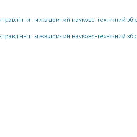
равління : міжвідомчий науково-технічний збірн
равління : міжвідомчий науково-технічний збірн