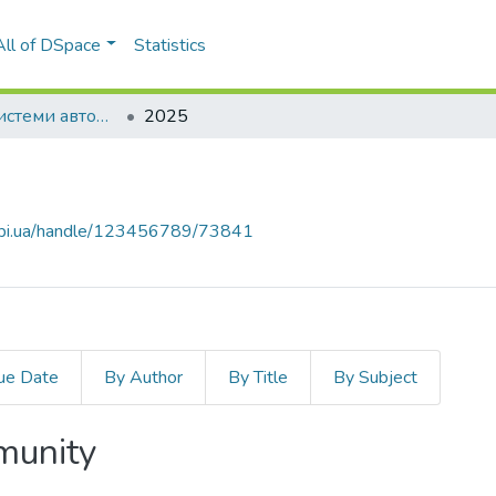
All of DSpace
Statistics
Адаптивні системи автоматичного управління
2025
.kpi.ua/handle/123456789/73841
ue Date
By Author
By Title
By Subject
mmunity