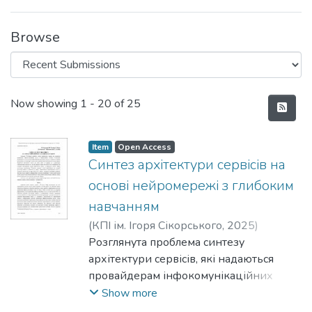
Browse
Recent Submissions
Now showing
1 - 20 of 25
Item
Open Access
Синтез архітектури сервісів на
основі нейромережі з глибоким
навчанням
(
КПІ ім. Ігоря Сікорського
,
2025
)
Шимкович, В.
Розглянута проблема синтезу
;
Чимшир, В.
;
Знова, К.
;
Ювженко, Д.
архітектури сервісів, які надаються
;
Новаковський, Гжегож
;
Теленик, С.
провайдерам інфокомунікаційних
послуг в інформаційних системах ІТ-
Show more
компаній-розробників за моделлю End-