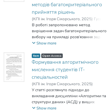
методів багатокритеріального
ковзним горизонтом оптимізації.
прийняття рішень
(
КПІ ім. Ігоря Сікорського
,
2025
)
Гусєва,
Т. В.
В роботі запропоновано метод
;
Жураковська, О. С.
;
Богданова, Н. В.
вирішення задач багатокритеріального
вибору на прикладі розв’язання задачі
формування персоналізованого плану
Show more
тренувань, що базується на
застосуванні методів
Item
Open Access
багатокритеріального прийняття
Формування алгоритмічного
рішень. Запропонований метод
мислення студентів IT-
дозволяє сформувати
спеціальностей
персоналізований план тренувань, який
(
КПІ ім. Ігоря Сікорського
,
2025
)
найкращим чином враховує особисту
Вітковська, І.
У статті розглянуто підходи до
;
Крамар, Ю.
систему переваг користувача на усіх
викладання дисципліни «Алгоритми та
етапах процесу прийняття рішень – при
структури даних» (АСД) у вищих
виборі множини альтернатив, виборі
навчальних закладах. Автори
Show more
критеріїв оцінювання, на етапі