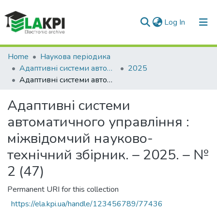
(current)
Log In
Communities & Collections
Home
Наукова періодика
Адаптивні системи автоматичного управління
2025
All of DSpace
Адаптивні системи автоматичного управління : міжвідомчий науково-технічний збірник. – 2025. – № 2 (47)
Statistics
Адаптивні системи
автоматичного управління :
міжвідомчий науково-
технічний збірник. – 2025. – №
2 (47)
Permanent URI for this collection
https://ela.kpi.ua/handle/123456789/77436