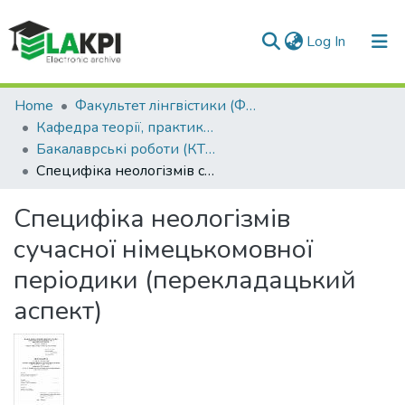
(current)
Log In
Communities & Collections
Home
Факультет лінгвістики (ФЛ)
Кафедра теорії, практики та перекладу німецької мови (КТППНМ)
All of DSpace
Бакалаврські роботи (КТППНМ)
Специфіка неологізмів сучасної німецькомовної періодики (перекладацький аспект)
Statistics
Специфіка неологізмів
сучасної німецькомовної
періодики (перекладацький
аспект)