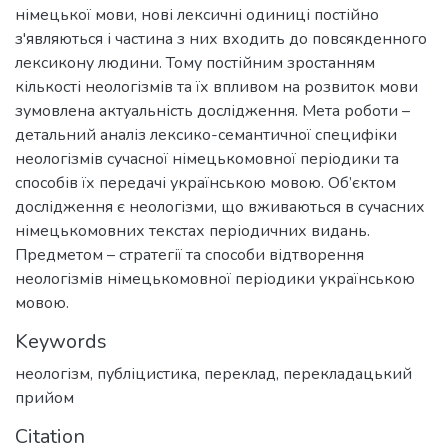
німецької мови, нові лексичні одиниці постійно
з'являються і частина з них входить до повсякденного
лексикону людини. Тому постійним зростанням
кількості неологізмів та їх впливом на розвиток мови
зумовлена актуальність дослідження. Мета роботи –
детальний аналіз лексико-семантичної специфіки
неологізмів сучасної німецькомовної періодики та
способів їх передачі українською мовою. Об’єктом
дослідження є неологізми, що вживаються в сучасних
німецькомовних текстах періодичних видань.
Предметом – стратегії та способи відтворення
неологізмів німецькомовної періодики українською
мовою.
Keywords
неологізм
,
публіцистика
,
переклад
,
перекладацький
прийом
Citation