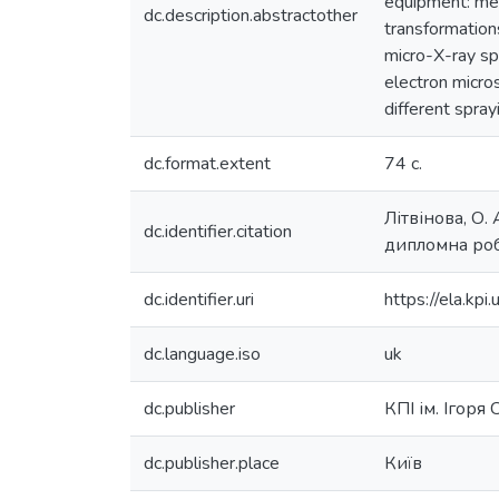
equipment: mec
dc.description.abstractother
transformation
micro-X-ray spe
electron micr
different spra
dc.format.extent
74 с.
Літвінова, О
dc.identifier.citation
дипломна робо
dc.identifier.uri
https://ela.k
dc.language.iso
uk
dc.publisher
КПІ ім. Ігоря
dc.publisher.place
Київ