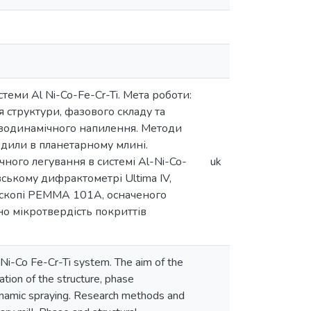
еми Al Ni-Co-Fe-Cr-Ti. Мета роботи:
структури, фазового складу та
азодинамічного напилення. Методи
одили в планетарному млині.
ного легування в системі Al-Ni-Co-
uk
ському дифрактометрі Ultima IV,
роскопі РЕММА 101А, осначеного
о мікротвердість покриттів
-Ni-Co Fe-Cr-Ti system. The aim of the
ation of the structure, phase
ynamic spraying. Research methods and