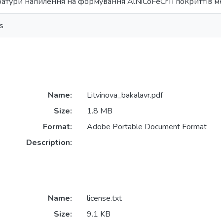
атури напилення на формування AlNiCoFeCrTi покриттів 
s
Name:
Litvinova_bakalavr.pdf
Size:
1.8 MB
Format:
Adobe Portable Document Format
Description:
Name:
license.txt
Size:
9.1 KB