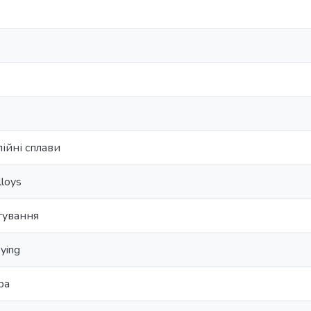
ійні сплави
lloys
гування
oying
ра