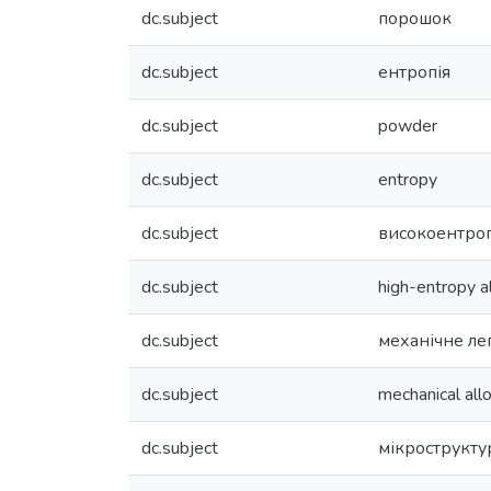
dc.subject
порошок
dc.subject
ентропія
dc.subject
powder
dc.subject
entropy
dc.subject
високоентроп
dc.subject
high-entropy a
dc.subject
механічне ле
dc.subject
mechanical all
dc.subject
мікрострукту