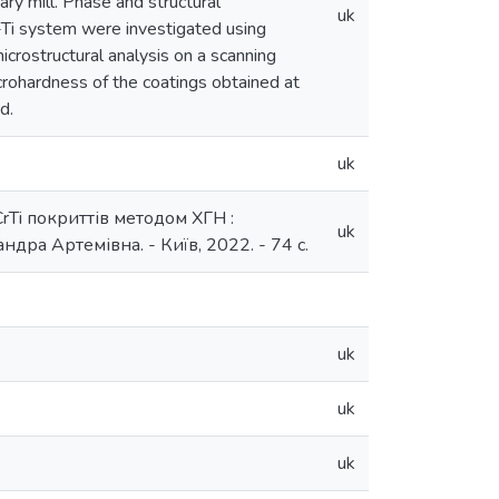
ry mill. Phase and structural
uk
-Ti system were investigated using
icrostructural analysis on a scanning
ohardness of the coatings obtained at
d.
uk
rTi покриттів методом ХГН :
uk
ндра Артемівна. - Київ, 2022. - 74 с.
uk
uk
uk