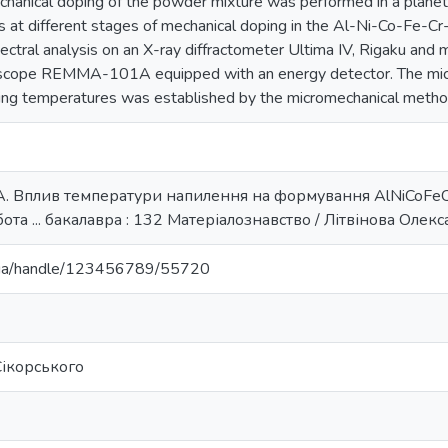
hanical doping of the powder mixture was performed in a planeta
s at different stages of mechanical doping in the Al-Ni-Co-Fe-Cr
ctral analysis on an X-ray diffractometer Ultima IV, Rigaku and m
oscope REMMA-101A equipped with an energy detector. The micr
ying temperatures was established by the micromechanical metho
. А. Вплив температури напилення на формування AlNiCoFeC
та ... бакалавра : 132 Матеріалознавство / Літвінова Олекса
pi.ua/handle/123456789/55720
 Сікорського