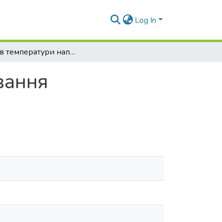
Log In
Вплив температури напилення на формування AlNiCoFeCrTi покриттів методом ХГН
вання