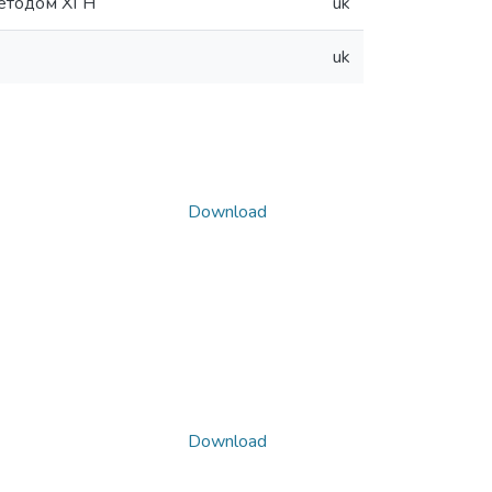
методом ХГН
uk
uk
Download
Download