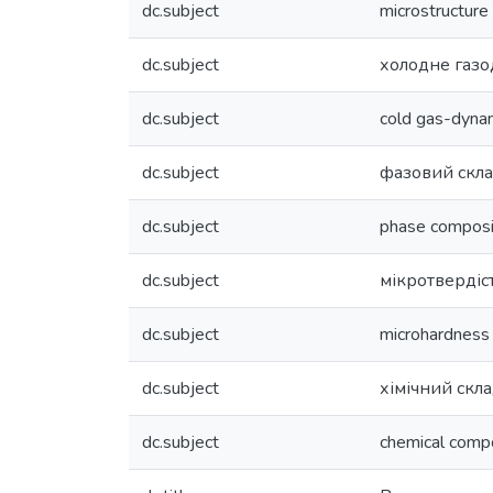
dc.subject
microstructure
dc.subject
холодне газо
dc.subject
cold gas-dynam
dc.subject
фазовий скл
dc.subject
phase composi
dc.subject
мікротвердіс
dc.subject
microhardness
dc.subject
хімічний скл
dc.subject
chemical compo