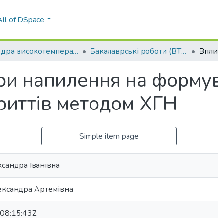
All of DSpace
Кафедра високотемпературних матеріалів та порошкової металургії (ВТМПМ)
Бакалаврські роботи (ВТМПМ)
ри напилення на форму
риттів методом ХГН
Simple item page
сандра Іванівна
лександра Артемівна
08:15:43Z