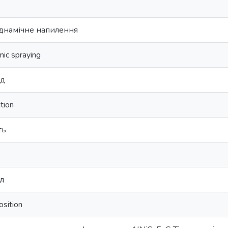
днамічне напилення
ic spraying
ад
tion
ть
ад
sition