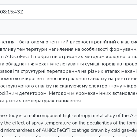
08:15:43Z
дження – багатокомпонентний високоентропійний сплав сист
впливу температури напилення на особливості формування 
ті AlNiCoFeCrTi покриттів отрисаних методом холодного г
та обладнання: механічне легування суміші порошків пров
азові та структурні перетворення на різних етапах механіч
допомогою мікрогентгеноспектрального аналізу на рентгенів
кроструктурного аналізу на скануючому електронному мік
сійним детектором. Методом мікромеханічних встановлен
и різних температурах напилення.
the study is a multicomponent high-entropy metal alloy of the Al
y the effect of spray temperature on the peculiarities of the form
nd microhardness of AlNiCoFeCrTi coatings drawn by cold gas-d