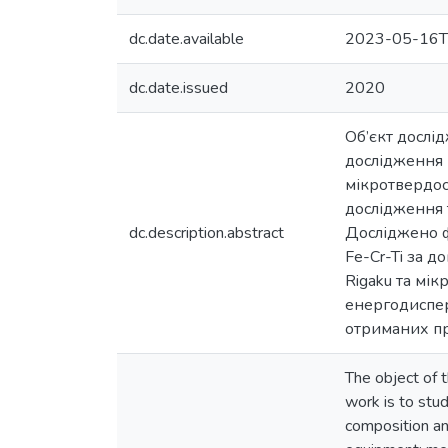
dc.date.available
2023-05-16T
dc.date.issued
2020
Об’єкт дослі
дослідження 
мікротвердос
дослідження 
dc.description.abstract
Досліджено ф
Fe-Cr-Ti за 
Rigaku та мі
енергодиспер
отриманих пр
The object of 
work is to stud
composition a