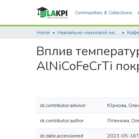
Communities & Collections
Home
Навчально-науковий інститут матеріалознавства та зварювання ім. Є.О. Патона (НН ІМЗ ім. Є.О. Патона)
Вплив температу
AlNiCoFeCrTi пок
dc.contributor.advisor
Юркова, Олек
dc.contributor.author
Літвінова, О
dc.date.accessioned
2023-05-16T