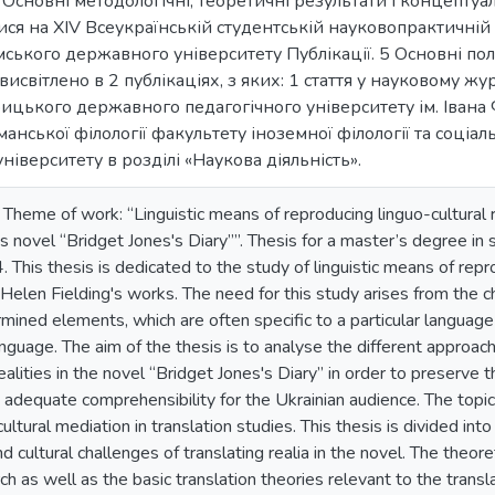
 Основні методологічні, теоретичні результати і концепту
ся на ХІV Всеукраїнській студентській науковопрактичні
умського державного університету Публікації. 5 Основні п
исвітлено в 2 публікаціях, з яких: 1 стаття у науковому ж
цького державного педагогічного університету ім. Івана Ф
анської філології факультету іноземної філології та соціа
іверситету в розділі «Наукова діяльність».
Theme of work: “Linguistic means of reproducing linguo-cultural rea
s novel “Bridget Jones's Diary””. Thesis for a master’s degree in 
. This thesis is dedicated to the study of linguistic means of repro
 Helen Fielding's works. The need for this study arises from the 
rmined elements, which are often specific to a particular language
anguage. The aim of the thesis is to analyse the different approa
realities in the novel “Bridget Jones's Diary” in order to preserve t
adequate comprehensibility for the Ukrainian audience. The topical
ultural mediation in translation studies. This thesis is divided int
and cultural challenges of translating realia in the novel. The theor
ch as well as the basic translation theories relevant to the translat