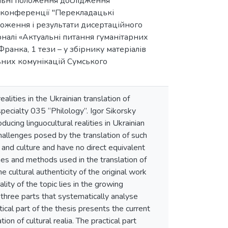
альні положення дослідження
й конференції "Перекладацькі
оложення і результати дисертаційного
урналі «Актуальні питання гуманітарних
ранка, 1 тези – у збірнику матеріалів
льних комунікацій Сумського
lities in the Ukrainian translation of
specialty 035 “Philology”. Igor Sikorsky
ducing linguocultural realities in Ukrainian
challenges posed by the translation of such
 and culture and have no direct equivalent
ches and methods used in the translation of
he cultural authenticity of the original work
ity of the topic lies in the growing
o three parts that systematically analyse
etical part of the thesis presents the current
ion of cultural realia. The practical part