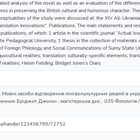
iled analysis of the novel as well as an evaluation of the differen
ness in preserving the British cultural and humorous character. T
ceptualities of the study were discussed at: the XIV All-Ukrainian
anslation Innovations". Publications. The main statements and resu
publications, of which: 1 article in the scientific journal “Actual 
e Pedagogical University, 1 thesis in the collection of material
of Foreign Philology and Social Communications of Sumy State Unive
uocultural realities; translation; culturally-specific elements; trans
f realities; Helen Fielding; Bridget Jones's Diary.
І. Мовні засоби відтворення лінгвокультурних реалій в ук
нник Бріджит Джонс» : магістерська дис. : 035 Філологія / 
pi.ua/handle/123456789/72752