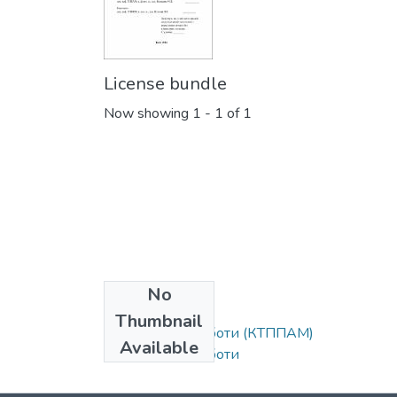
License bundle
Now showing
1 - 1 of 1
No
Collections
Thumbnail
Магістерські роботи (КТППАМ)
Available
Магістерські роботи