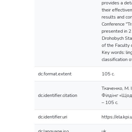
provides a deta
their effective
results and con
Conference "Tr
presented in 2 
Drohobych Stat
of the Faculty 
Key words: ling
classification o
dc.format.extent
105 с.
Ткаченко, М. 
dc.identifier.citation
Філдінг «Щоде
– 105 с.
dc.identifier.uri
https://ela.k
dc.language.iso
uk