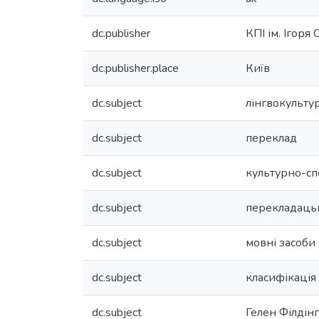
dc.publisher
КПІ ім. Ігоря
dc.publisher.place
Київ
dc.subject
лінгвокультур
dc.subject
переклад
dc.subject
культурно-сп
dc.subject
перекладацькі
dc.subject
мовні засоби
dc.subject
класифікація
dc.subject
Гелен Філдінг