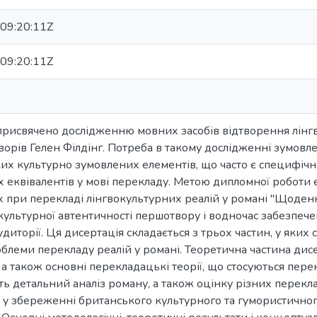
09:20:11Z
09:20:11Z
рисвячено дослідженню мовних засобів відтворення лінгв
ворів Гелен Філдінг. Потреба в такому дослідженні зумов
ких культурно зумовлених елементів, що часто є специфічн
еквівалентів у мові перекладу. Метою дипломної роботи є 
 при перекладі лінгвокультурних реалій у романі "Щоде
ультурної автентичності першотвору і водночас забезпечен
удиторії. Ця дисертація складається з трьох частин, у яких 
облеми перекладу реалій у романі. Теоретична частина дисе
 а також основні перекладацькі теорії, що стосуються пер
ть детальний аналіз роману, а також оцінку різних перекла
 у збереженні британського культурного та гумористичног