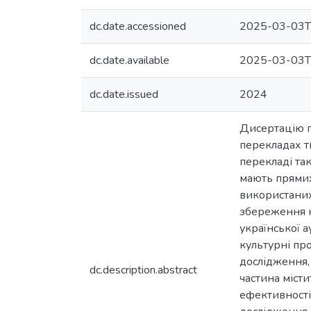
dc.date.accessioned
2025-03-03T
dc.date.available
2025-03-03T
dc.date.issued
2024
Дисертацію п
перекладах т
перекладі та
мають прямих 
використаних
збереження к
української а
культурні пр
дослідження,
dc.description.abstract
частина місти
ефективності