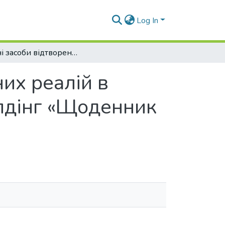
Log In
Мовні засоби відтворення лінгвокультурних реалій в українському перекладі роману Гелен Філдінг «Щоденник Бріджит Джонс»
их реалій в
ілдінг «Щоденник