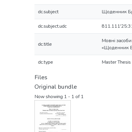
dc.subject
Щоденник Б
dc.subject.udc
811.111'25:3
Мовні засоби
dc.title
«Щоденник 
dc.type
Master Thesis
Files
Original bundle
Now showing
1 - 1 of 1