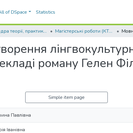
All of DSpace
Statistics
Кафедра теорії, практики та перекладу англійської мови (КТППАМ)
Магістерські роботи (КТППАМ)
творення лінгвокультурн
екладі роману Гелен Ф
Simple item page
рина Павлівна
ія Іванівна