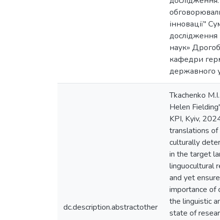
дослідження.
обговорювали
інновації" С
дослідження в
наук» Дрогоби
кафедри герм
державного ун
Tkachenko M.I. 
Helen Fielding'
KPI, Kyiv, 2024
translations of
culturally dete
in the target l
linguocultural 
and yet ensure 
importance of c
the linguistic 
dc.description.abstractother
state of resear