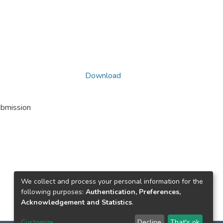
Download
ubmission
We collect and process your personal information for the
following purposes:
Authentication, Preferences,
Acknowledgement and Statistics
.
Customize
Decline
That's ok