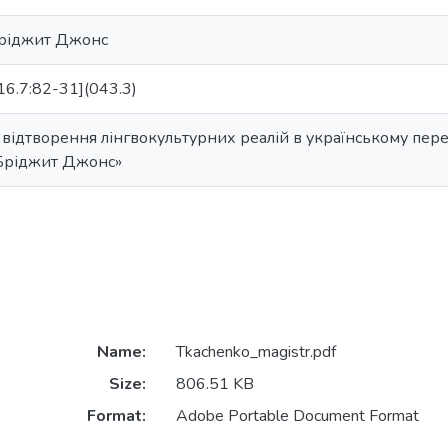
ріджит Джонс
16.7:82-31](043.3)
 відтворення лінгвокультурних реалій в українському пере
Бріджит Джонс»
Name:
Tkachenko_magistr.pdf
Size:
806.51 KB
Format:
Adobe Portable Document Format