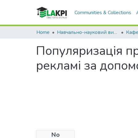
Communities & Collections
Home
Навчально-науковий видавничо-полiграфiчний інститут (НН ВПІ)
Популяризація пр
рекламі за допом
No