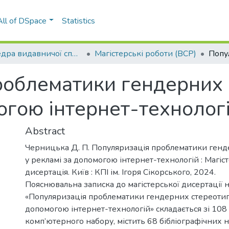
All of DSpace
Statistics
Кафедра видавничої справи та редагування (ВСР)
Магістерські роботи (ВСР)
облематики гендерних 
огою інтернет-технолог
Abstract
Черницька Д. П. Популяризація проблематики генд
у рекламі за допомогою інтернет-технологій : Магіс
дисертація. Київ : КПІ ім. Ігоря Сікорського, 2024.
Пояснювальна записка до магістерської дисертації 
«Популяризація проблематики гендерних стереотипі
допомогою інтернет-технологій» складається зі 108
комп’ютерного набору, містить 68 бібліографічних 