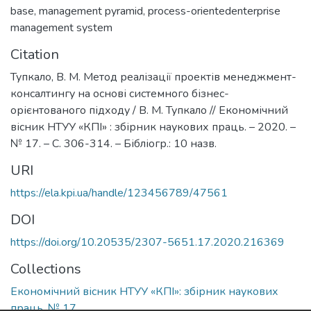
base
,
management pyramid
,
process-orientedenterprise
management system
Citation
Тупкало, В. М. Метод реалізації проектів менеджмент-
консалтингу на основі системного бізнес-
орієнтованого підходу / В. М. Тупкало // Економічний
вісник НТУУ «КПІ» : збірник наукових праць. – 2020. –
№ 17. – С. 306-314. – Бібліогр.: 10 назв.
URI
https://ela.kpi.ua/handle/123456789/47561
DOI
https://doi.org/10.20535/2307-5651.17.2020.216369
Collections
Економічний вісник НТУУ «КПІ»: збірник наукових
праць, № 17