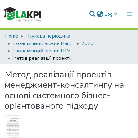
(current)
Log In
Communities & Collections
Home
Наукова періодика
Економічний вісник Національного технічного університету України «Київський політехнічний інститут»
2020
All of DSpace
Економічний вісник НТУУ «КПІ»: збірник наукових праць, № 17
Метод реалізації проектів менеджмент-консалтингу на основі системного бізнес-орієнтованого підходу
Statistics
Метод реалізації проектів
менеджмент-консалтингу на
основі системного бізнес-
орієнтованого підходу