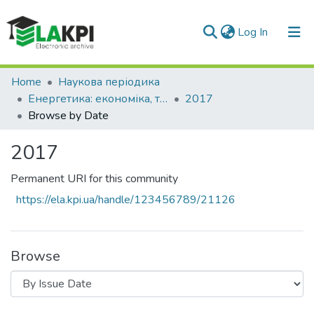
(current)
Log In
Communities & Collections
Home
Наукова періодика
Енергетика: економіка, технології, екологія
2017
All of DSpace
Browse by Date
2017
Permanent URI for this community
https://ela.kpi.ua/handle/123456789/21126
Browse