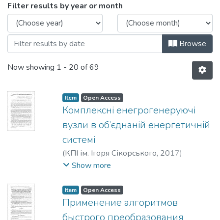
Browsing 2017 by Issue Date
Filter results by year or month
Browse
Now showing
1 - 20 of 69
Item
Open Access
Комплексні енегрогенеруючі
вузли в об’єднаній енергетичній
системі
(
КПІ ім. Ігоря Сікорського
,
2017
)
Червоненко, Ігор Іванович
;
Махотіло,
Show more
Костянтин Володимирович
;
Кулєшов,
Владислав Сергійович
;
Кулєшова,
Item
Open Access
Христина Володимирівна
;
Chervonenko,
Применение алгоритмов
Ihor Ivanovych
;
Makhotilo, Kostiantyn
быстрого преобразования