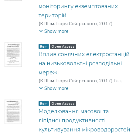
Прокопенко, Владимир Васильевич
моніторингу екземптованих
територій
(
КПІ ім. Ігоря Сікорського
,
2017
)
Денисюк, Сергій Петрович
;
Зайченко,
Show more
Стефан Володимирович
;
Вовк, Оксана
Олексіївна
;
Шевчук, Наталія Анатоліївна
;
Item
Open Access
Данілін, Олександр Валерійович
;
Вплив сонячних електростанцій
Denysiuk, Serhii Petrovych
;
Zaichenko,
на низьковольтні розподільні
Stefan Volodymyrovych
;
Vovk, Oksana
мережі
Oleksiivna
;
Shevchuk, Nataliia Anatoliivna
;
(
КПІ ім. Ігоря Сікорського
,
2017
)
Гладь,
Danilin, Oleksandr Valeriiovych
Іван Васильович
;
Бацала, Ярослав
Show more
Васильович
;
Hlad, Ivan Vasylovych
;
Batsala, Yaroslav Vasylovych
;
Гладь, Иван
Item
Open Access
Васильевич
;
Бацала, Ярослав
Моделювання масової та
Васильевич
ліпідної продуктивності
культивування мікроводоростей