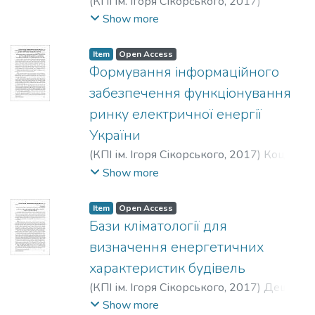
(
КПІ ім. Ігоря Сікорського
,
2017
)
Хименко, Алексей Викторович
;
Show more
Хіменко, Олексій Вікторович
;
Khimenko,
Oleksii Viktorovych
Item
Open Access
Формування інформаційного
забезпечення функціонування
ринку електричної енергії
України
(
КПІ ім. Ігоря Сікорського
,
2017
)
Коцар,
О. В.
;
Kotsar, O.
;
Коцарь, О. В.
Show more
Item
Open Access
Бази кліматології для
визначення енергетичних
характеристик будівель
(
КПІ ім. Ігоря Сікорського
,
2017
)
Дешко,
Валерій Іванович
;
Білоус, Інна Юріївна
;
Show more