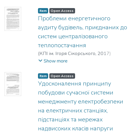
Гетманчук, Ганна Олександрівна
;
Deshko, Valerii Ivanovych
;
Bilous, Inna
Item
Open Access
Yuriivna
;
Hetmanchuk, Hanna Oleksandrivna
;
Проблеми енергетичного
Дешко, Валерий Иванович
;
Белоус,
аудиту будівель, приєднаних до
Инна Юрьевна
;
Гетманчук, Анна
систем централізованого
Александровна
теплопостачання
(
КПІ ім. Ігоря Сікорського
,
2017
)
Маліновський, Антон Антонович
;
Show more
Турковський, Володимир Григорович
;
Покровський, Костянтин Борисович
;
Item
Open Access
Музичак, Андрій Зіновійович
;
Удосконалення принципу
Malinovski, Anton Antonovych
;
Turkovskyi,
побудови сучасної системи
Volodymyr Hryhorovych
;
Pokrovskyi,
менеджменту електробезпеки
Kostiantyn Borysovych
;
Muzychak, Andrii
на електричних станціях,
Zinoviiovych
;
Малиновский, Антон
Антонович
;
Турковский, Владимир
підстанціях та мережах
Григорьевич
;
Покровский, Константин
надвисоких класів напруги
Борисович
;
Музычак, Андрей