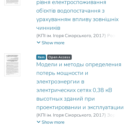
рівня електроспоживання
об’єктів водопостачання з
урахуванням впливу зовнішніх
чинників
(
КПІ ім. Ігоря Сікорського
,
2017
)
Розен,
Віктор Петрович
;
Давиденко, Людмила
Show more
Валеріївна
;
Давиденко, Ніна
Володимирівна
;
Rozen, Viktor Petrovych
;
Item
Open Access
Davydenko, Liudmyla Valeriivna
;
Модели и методы определения
Davydenko, Nina Volodymyrivna
;
Розен,
потерь мощности и
Виктор Петрович
;
Давыденко,
электроэнергии в
Людмила Валерьевна
;
Давыденко,
электрических сетях 0,38 кВ
Нина Владимировна
высотных зданий при
проектировании и эксплуатации
(
КПІ ім. Ігоря Сікорського
,
2017
)
Зорин,
Владлен Владимирович
;
Докийчук,
Show more