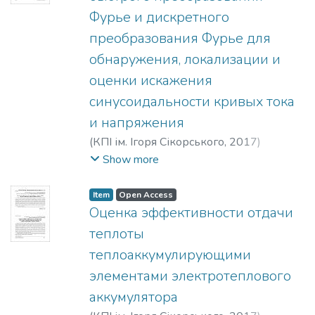
Volodymyrovych
;
Kuleshov, Vladyslav
Фурье и дискретного
Serhiiovych
;
Kuleshova, Khrystyna
преобразования Фурье для
Volodymyrivna
;
Червоненко, Игорь
Иванович
;
Махотило, Константин
обнаружения, локализации и
Владимирович
;
Кулешов, Владислав
оценки искажения
Сергеевич
;
Кулешова, Кристина
синусоидальности кривых тока
Владимировна
и напряжения
(
КПІ ім. Ігоря Сікорського
,
2017
)
Волошко, Анатолий Васильевич
;
Show more
Филянин, Даниил Владимирович
;
Волошко, Анатолій Васильович
;
Філянін,
Item
Open Access
Данило Володимирович
;
Voloshko,
Оценка эффективности отдачи
Anatolii Vasylovych
;
Filianin, Danylo
теплоты
Volodymyrovych
теплоаккумулирующими
элементами электротеплового
аккумулятора