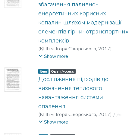
збагачення паливно-
енергетичних корисних
копалин шляхом модернізації
елементів гірничотранспортних
комплексів
(
КПІ ім. Ігоря Сікорського
,
2017
)
Зайченко, Стефан Володимирович
;
Show more
Шевчук, Наталія Анатоліївна
;
Вапнічна,
Вікторія Вікторівна
;
Диновська,
Item
Open Access
Олександра Вікторівна
;
Квіщук, Антон
Дослідження підходів до
В’ячеславович
;
Zaichenko, Stefan
визначення теплового
Volodymyrovych
;
Shevchuk, Nataliia
навантаження системи
Anatoliivna
;
Vapnichna, Viktoriia Viktorivna
;
опалення
Dynovska, Oleksandra Viktorivna
;
Kvishchuk,
Anton Viacheslavovych
;
Зайченко, Стефан
(
КПІ ім. Ігоря Сікорського
,
2017
)
Дешко,
Владимирович
;
Шевчук, Наталья
Валерій Іванович
;
Суходуб, Ірина
Show more
Анатольевна
;
Вапничная, Виктория
Олегівна
;
Яценко, Олена Ігорівна
;