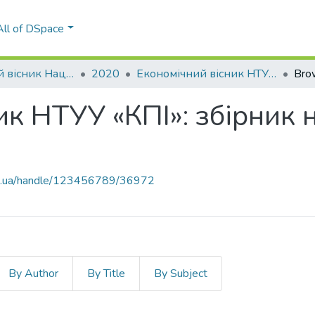
All of DSpace
Економічний вісник Національного технічного університету України «Київський політехнічний інститут»
2020
Економічний вісник НТУУ «КПІ»: збірник наукових праць, № 17
Bro
ик НТУУ «КПІ»: збірник 
kpi.ua/handle/123456789/36972
By Author
By Title
By Subject