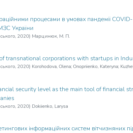
раційними процесами в умовах пандемії COVID-1
МЗС України
рського
,
2020
)
Марцинюк, М. П.
of transnational corporations with startups in Indu
рського
,
2020
)
Korohodova, Olena
;
Onopriienko, Kateryna
;
Kuzhel
ancial security level as the main tool of financial 
panies
рського
,
2020
)
Dokiienko, Larysa
етингових інформаційних систем вітчизняних пі