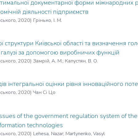
тимальної документарної форми міжнародних р
мічній діяльності підприємств
рського
,
2020
)
Грінько, І. М.
ої структури Київської області та визначення го
 галузі за допомогою виробничих функцій
рського
,
2020
)
Замрій, А. М.
;
Капустян, В. О.
ів інтегральної оцінки рівня інноваційного пот
рського
,
2020
)
Чан Сі Цо
ssues of the government regulation system of th
information technologies
рського
,
2020
)
Lehesa, Nazar
;
Martynenko, Vasyl