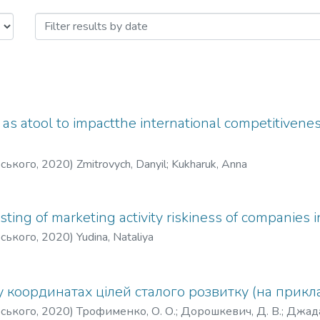
ник НТУУ «КПІ»: збірник наукових
 as atool to impactthe international competitivene
рського
,
2020
)
Zmitrovych, Danyil
;
Kukharuk, Anna
sting of marketing activity riskiness of companies 
рського
,
2020
)
Yudina, Nataliya
 координатах цілей сталого розвитку (на прикладі
рського
,
2020
)
Трофименко, О. О.
;
Дорошкевич, Д. В.
;
Джадан