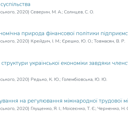
 суспільства
рського
,
2020
)
Северин, М. А.
;
Солнцев, С. О.
ономічна природа фінансової політики підприємс
рського
,
2020
)
Крейдич, І. М.
;
Єрешко, Ю. О.
;
Товмасян, В. Р.
структури української економіки завдяки членств
рського
,
2020
)
Редько, К. Ю.
;
Голембіовська, Ю. Ю.
вання на регулювання міжнародної трудової мі
рського
,
2020
)
Глущенко, Я. І.
;
Моісеєнко, Т. Є.
;
Черненко, Н. 