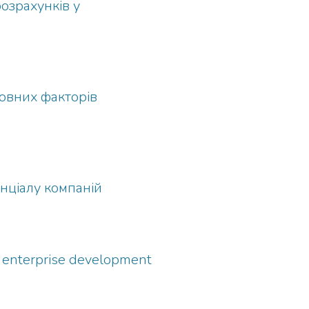
озрахунків у
ловних факторів
енціалу компаній
e enterprise development