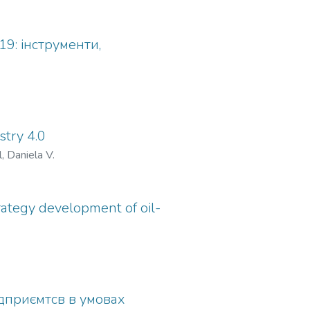
9: інструменти,
stry 4.0
, Daniela V.
strategy development of oil-
дприємтсв в умовах