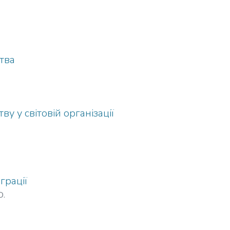
тва
у у світовій організації
грації
О.