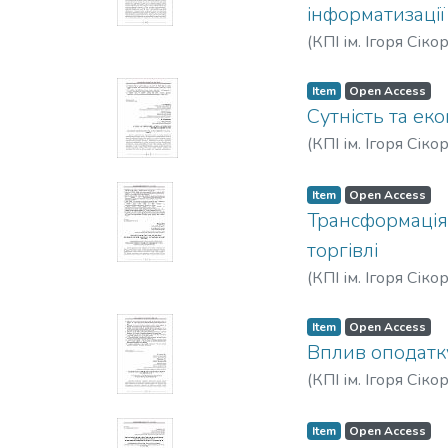
інформатизації
(
КПІ ім. Ігоря Сіко
Item
Open Access
Сутність та ек
(
КПІ ім. Ігоря Сіко
Item
Open Access
Трансформація 
торгівлі
(
КПІ ім. Ігоря Сіко
Item
Open Access
Вплив оподатку
(
КПІ ім. Ігоря Сіко
Item
Open Access