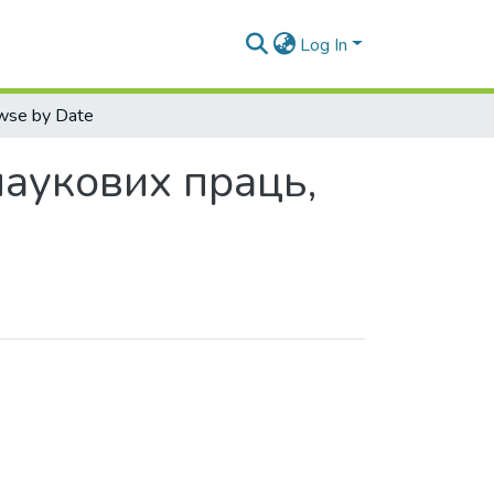
Log In
wse by Date
наукових праць,