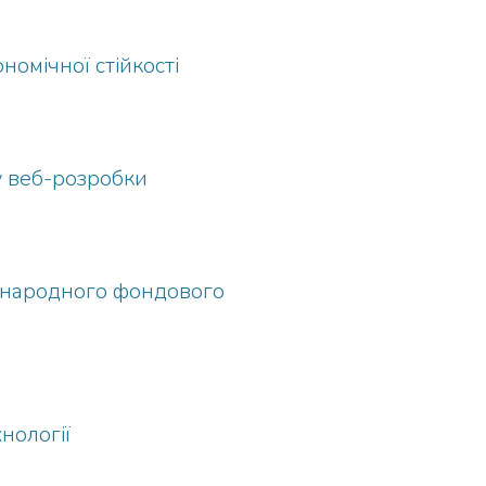
омічної стійкості
у веб-розробки
іжнародного фондового
нології