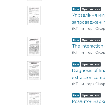
Item
Open Access
Управління міг
запроваджені 
(
КПІ ім. Ігоря Сіко
Item
Open Access
The interaction 
(
КПІ ім. Ігоря Сіко
Item
Open Access
Diagnosis of fin
extraction com
(
КПІ ім. Ігоря Сіко
Item
Open Access
Розвиток марк