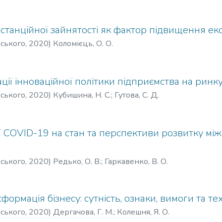
анційної зайнятості як фактор підвищення екон
рського
,
2020
)
Коломієць, О. О.
ції інноваційної політики підприємства на ринк
рського
,
2020
)
Кубишина, Н. С.
;
Гутова, С. Д.
ї COVID-19 на стан та перспективи розвитку м
рського
,
2020
)
Редько, О. В.
;
Гаркавенко, В. О.
ормація бізнесу: сутність, ознаки, вимоги та тех
рського
,
2020
)
Дергачова, Г. М.
;
Колешня, Я. О.