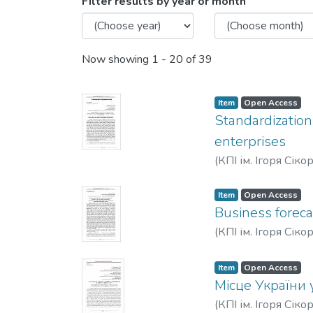
Browsing Економічний віс
Filter results by year or month
Now showing
1 - 20 of 39
Item
Open Access
Standardization
enterprises
(
КПІ ім. Ігоря Сіко
Item
Open Access
Business foreca
(
КПІ ім. Ігоря Сіко
Item
Open Access
Місце України у
(
КПІ ім. Ігоря Сіко