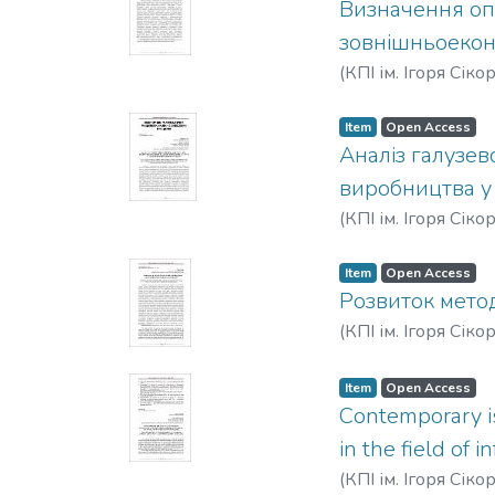
Визначення оп
зовнішньоеконо
(
КПІ ім. Ігоря Сіко
Item
Open Access
Аналіз галузев
виробництва у
(
КПІ ім. Ігоря Сіко
Item
Open Access
Розвиток метод
(
КПІ ім. Ігоря Сіко
Item
Open Access
Сontemporary i
in the field of 
(
КПІ ім. Ігоря Сіко