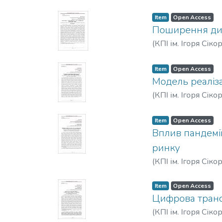
Item
Open Access
Поширення дист
(
КПІ ім. Ігоря Сіко
Item
Open Access
Модель реаліза
(
КПІ ім. Ігоря Сіко
Item
Open Access
Вплив пандемі
ринку
(
КПІ ім. Ігоря Сіко
Item
Open Access
Цифрова трансф
(
КПІ ім. Ігоря Сіко