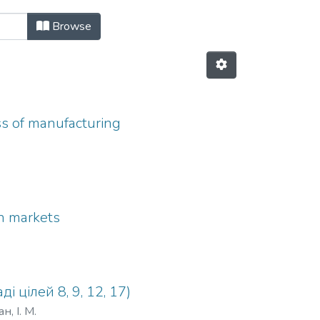
 праць, № 17 by Issue Date
Browse
ss of manufacturing
in markets
 цілей 8, 9, 12, 17)
, І. М.