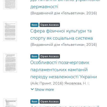
державності
(
Видавничій дім «Гельветика»
,
2016
)
Тараненко, М. Г.
;
Taranenko, M.
Item
Open Access
Сфера фізичної культури та
спорту як соціальна система
(
Видавничій дім «Гельветика»
,
2016
)
Власова, Н. Ф.
;
Vlasova, N.
Item
Open Access
Особливості позачергових
парламентських кампаній
періоду незалежності України
(
Айс Принт
,
2016
)
Яковлєва, Н. І.
;
Yakovleva, N. I.
Show more
Item
Open Access