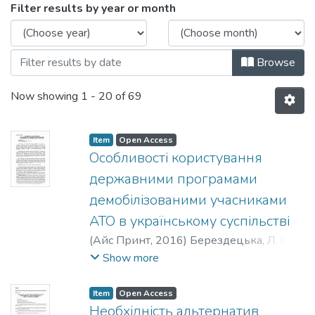
Browsing 2016 by Issue Date
Filter results by year or month
Browse
Now showing
1 - 20 of 69
Item
Open Access
Особливості користування
державними програмами
демобілізованими учасниками
АТО в українському суспільстві
(
Айс Принт
,
2016
)
Берездецька, Л. В.
;
Berezdetska, L. V.
Show more
Item
Open Access
Необхідність альтернатив