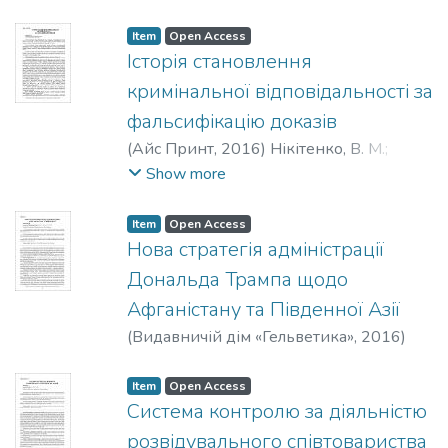
Taranenko, M., Jr.
Item
Open Access
Історія становлення
кримінальної відповідальності за
фальсифікацію доказів
(
Айс Принт
,
2016
)
Нікітенко, В. М.
;
Nikitenko, V.
Show more
Item
Open Access
Нова стратегія адміністрації
Дональда Трампа щодо
Афганістану та Південної Азії
(
Видавничій дім «Гельветика»
,
2016
)
Зименкова, В. В.
;
Zymenkova, V.
Item
Open Access
Система контролю за діяльністю
розвідувального співтовариства