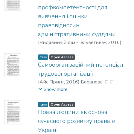
профкомпетентності для
вивчення і оцінки
правовідносин
адміністративними суддями
(
Видавничій дім «Гельветика»
,
2016
)
Голосніченко, І. П.
;
Golosnichenko, I.
Item
Open Access
Самоорганізаційний потенціал
трудової організації
(
Айс Принт
,
2016
)
Баранова, С. С.
;
Baranova, S. S.
Show more
Item
Open Access
Права людини як основа
сучасного розвитку права в
Україні