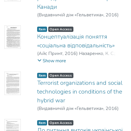
Канади
(
Видавничій дім «Гельветика»
,
2016
)
Верещак, В. П.
;
Vereshchak, V.
Item
Open Access
Концептуалізація поняття
«соціальна відповідальність»
(
Айс Принт
,
2016
)
Назаренко, К. С.
;
Nazarenko, K. S.
Show more
Item
Open Access
Terrorist organizations and social
technologies in conditions of the
hybrid war
(
Видавничій дім «Гельветика»
,
2016
)
Yenin, M. N.
Item
Open Access
До питання витоків української