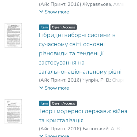
(
Айс Принт
,
2016
)
Журавльова, Алла
Миколаївна
;
Zhuravlova, A.
Show more
Item
Open Access
Гібридні виборчі системи в
сучасному світі: основні
різновиди та тенденції
застосування на
загальнонаціональному рівні
(
Айс Принт
,
2016
)
Чупрін, Р. В.
;
Chuprin,
R. V.
Show more
Item
Open Access
Теорії модерної держави: війна
та кристалізація
(
Айс Принт
,
2016
)
Багінський, А. В.
;
Baginskiy, A. V.
Show more