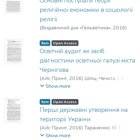
Основні постулати теорії
релігійної економіки в соціології
релігії
(
Видавничій дім «Гельветика»
,
2016
)
Яремчук, С. С.
;
Yaremchuk, S.
Item
Open Access
Освітній аудит як засіб
діагностики освітньої галузі міста
Чернігова
(
Айс Принт
,
2016
)
Шпіц-Чечота, І. А.
;
Spitz-Checota, I. A.
Show more
Item
Open Access
Перші державні утворення на
території України
(
Айс Принт
,
2016
)
Тараненко, М. Г.
;
Тараненко, М. М.
;
Taranenko, M.
;
Show more