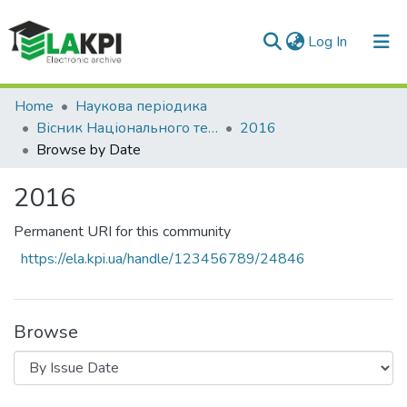
(current)
Log In
Communities & Collections
Home
Наукова періодика
Вісник Національного технічного університету України «Київський політехнічний інститут». Політологія. Соціологія. Право
2016
All of DSpace
Browse by Date
2016
Permanent URI for this community
https://ela.kpi.ua/handle/123456789/24846
Browse