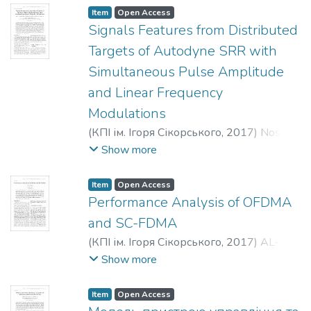
Item
Open Access
Signals Features from Distributed
Targets of Autodyne SRR with
Simultaneous Pulse Amplitude
and Linear Frequency
Modulations
(
КПІ ім. Ігоря Сікорського
,
2017
)
Noskov,
V. Ya.
;
Ignatkov, K. A.
;
Chupahin, A. P.
;
Show more
Vasiliev, A. S.
;
Fateev, A. V.
;
Smolskiy, S. M.
;
Носков, В. Я.
;
Iгнатков, К. А.
;
Чупахiн, А.
Item
Open Access
П.
;
Васильєв, А. С.
;
Фатєєв, О. В.
;
Performance Analysis of OFDMA
Смольський, С. М.
;
Носков, В. Я.
;
and SC-FDMA
Игнатков, К. А.
;
Чупахин, А. П.
;
Васильев,
(
КПІ ім. Ігоря Сікорського
,
2017
)
AL-
А. С.
;
Фатєєв, А. В.
;
Смольский, С. М.
Rawi, Muhanned
;
Аль-Равi, Муханнед
;
Show more
Аль-Рави, Муханнед
Item
Open Access