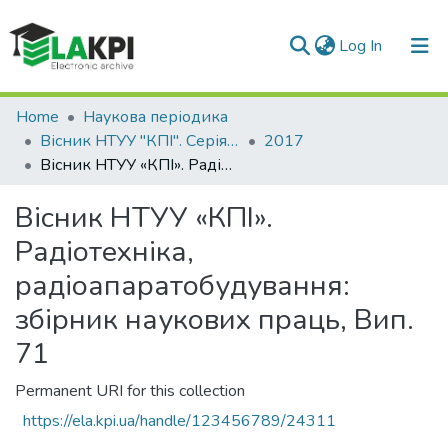
(current)
Log In
Communities & Collections
Home
Наукова періодика
Вісник НТУУ "КПІ". Серія Радіотехніка, Радіоапаратобудування
2017
All of DSpace
Вісник НТУУ «КПІ». Радіотехніка, радіоапаратобудування: збірник наукових праць, Вип. 71
Statistics
Вісник НТУУ «КПІ».
Радіотехніка,
радіоапаратобудування:
збірник наукових праць, Вип.
71
Permanent URI for this collection
https://ela.kpi.ua/handle/123456789/24311