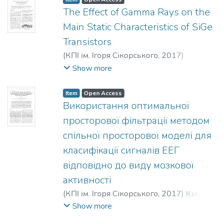
The Effect of Gamma Rays on the
Main Static Characteristics of SiGe
Transistors
(
КПІ ім. Ігоря Сікорського
,
2017
)
Dvornikov, О. V.
;
Dziatlau, V. L.
;
Prokopenko,
Show more
N. N.
;
Tchekhovski, V. А.
;
Дворнiков, О. В.
;
Дятлов, В. Л.
;
Прокопенко, М. М.
;
Item
Open Access
Чеховський, В. О.
;
Дворников, О. В.
;
Використання оптимальної
Дятлов, В. Л.
;
Прокопенко, Н. Н.
;
просторової фiльтрацiї методом
Чеховский, В. А.
спiльної просторової моделi для
класифiкацiї сигналiв ЕЕГ
вiдповiдно до виду мозкової
активності
(
КПІ ім. Ігоря Сікорського
,
2017
)
Кицун,
П. Г.
;
Kytsun, P. H.
;
Кицун, П. Г.
Show more