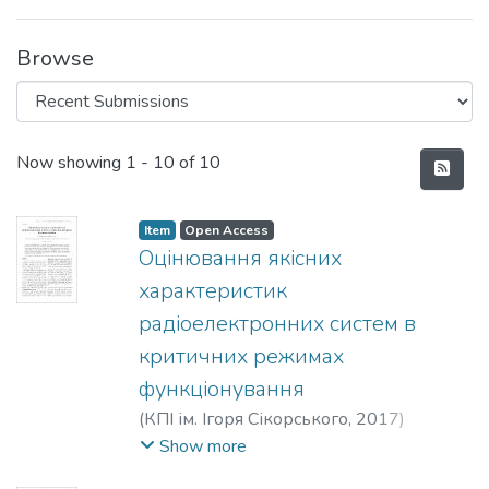
Browse
Recent Submissions
Now showing
1 - 10 of 10
Item
Open Access
Оцiнювання якiсних
характеристик
радiоелектронних систем в
критичних режимах
функціонування
(
КПІ ім. Ігоря Сікорського
,
2017
)
Бичковський, В. О.
;
Реутська, Ю. Ю.
;
Show more
Bychkovskyi, V. O.
;
Reutska, Yu. Yu.
;