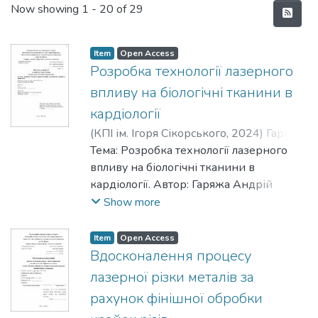
Recent Submissions
Now showing
1 - 20 of 29
Item
Open Access
Розробка технології лазерного
впливу на біологічні тканини в
кардіології
(
КПІ ім. Ігоря Сікорського
,
2024
)
Гаряжа,
Андрій Олегович
Тема: Розробка технології лазерного
;
Блощицин, Михайло
Сергійович
впливу на біологічні тканини в
кардіології. Автор: Гаряжа Андрій
Олегович. Університет: НТУУ «КПІ ім.
Show more
Ігоря Сікорського». Керівник: к.т.н.
Блощицин М.С.
Item
Open Access
Мета: Підвищення ефективності
Вдосконалення процесу
лазерного впливу на біологічні тканини
лазерної різки металів за
шляхом розробки лазерної системи для
рахунок фінішної обробки
судинної хірургії з можливістю