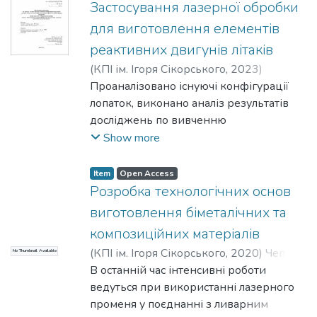
зміцнення поверхні лазерних різів, так
Застосування лазерної обробки
А1, включаючи постановку задачі, схему
і для попередньої активації металів
для виготовлення елементiв
технологічного процесу, огляд
перед їх лазерною різкою.
реактивних двигунiв лiтакiв
обладнання лазерної технології,
креслення пристрою для закріплення
(
КПІ ім. Ігоря Сікорського
,
2023
)
деталі та креслення компонентів
Луценко, Денис Володимирович
Проаналізовано існуючі конфігурації
;
оптичної системи."
Блощицин, Михайло Сергійович
лопаток, виконано аналіз результатів
досліджень по вивченню
закономірностей технологічних
Show more
параметрів процесу лазерної обробки,
запропоновано комбінований механізм
Item
Open Access
зварювання сплавів і сталей при
Розробка технологічних основ
лазерному опроміненні, проектування
виготовлення біметалічних та
та розробка технологічного комплексу
композиційних матеріалів
для лазерної обробки.
(
КПІ ім. Ігоря Сікорського
,
2020
)
Чепіль,
No Thumbnail Available
Ірина Василівна
В останній час інтенсивні роботи
;
Романенко, Віктор
ведуться при використанні лазерного
променя у поєднанні з ливарним