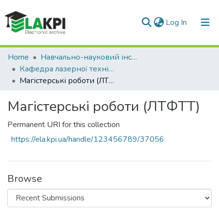
(current)
Log In
Communities & Collections
Home
Навчально-науковий інститут матеріалознавства та зварювання ім. Є.О. Патона (НН ІМЗ ім. Є.О. Патона)
Кафедра лазерної техніки та фізико-технічних технологій (ЛТФТТ)
All of DSpace
Магістерські роботи (ЛТФТТ)
Statistics
Магістерські роботи (ЛТФТТ)
Permanent URI for this collection
https://ela.kpi.ua/handle/123456789/37056
Browse