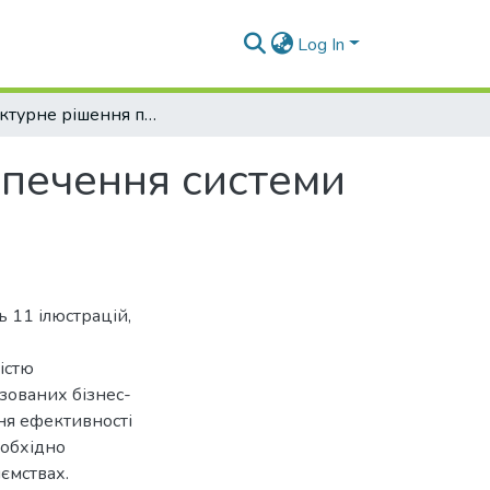
Log In
Архітектурне рішення програмного забезпечення системи технічної підтримки користувачів
зпечення системи
ь 11 ілюстрацій,
істю
изованих бізнес-
ня ефективності
еобхідно
ємствах.