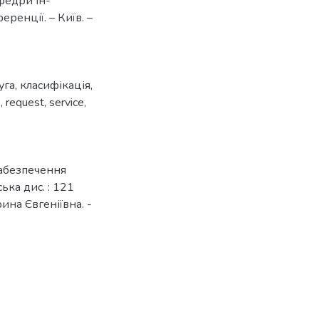
афедри ін-
ренції. – Київ. –
уга
,
класифікація
,
k
,
request
,
service
,
забезпечення
ька дис. : 121
на Євгеніївна. -