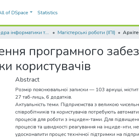
All of DSpace
Statistics
Кафедра інформатики та програмної інженерії (ІПІ)
Магістерські роботи (ІПІ)
ення програмного забе
мки користувачів
Abstract
Розмір пояснювальної записки — 103 аркуші, містит
27 таб-лиць, 6 додатків.
Актуальність теми. Підприємства з великою чисельн
співробітників та користувачів потребують автомат
процесів для роботи з інциден-тами. Для підвищен
процесів та швидкості реагування на інциде-нти, н
удосконалити процес технічної підтримки на підпри