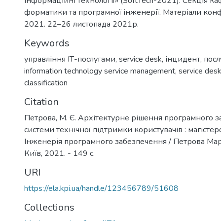
інформаційні технології» (SoftTech-2021). Секція к
форматики та програмної інженерії. Матеріали конфе
2021. 22–26 листопада 2021р.
Keywords
управління ІТ-послугами
,
service desk
,
інцидент
,
посл
information technology service management
,
service des
classification
Citation
Петрова, М. Є. Архітектурне рішення програмного 
системи технічної підтримки користувачів : магістерс
Інженерія програмного забезпечення / Петрова Мари
Київ, 2021. - 149 с.
URI
https://ela.kpi.ua/handle/123456789/51608
Collections