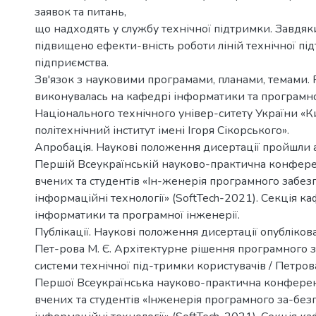
заявок та питань,
що надходять у службу технічної підтримки. Завдя
підвищено ефекти-вність роботи ліній технічної підт
підприємства.
Зв'язок з науковими програмами, планами, темами. 
виконувалась на кафедрі інформатики та програмно
Національного технічного універ-ситету України «К
політехнічний інститут імені Ігоря Сікорського».
Апробація. Наукові положення дисертації пройшли 
Першій Всеукраїнській науково-практична конфер
вчених та студентів «Ін-женерія програмного забез
інформаційні технології» (SoftTech-2021). Секція к
інформатики та програмної інженерії.
Публікації. Наукові положення дисертації опублікован
Пет-рова М. Є. Архітектурне рішення програмного 
системи технічної під-тримки користувачів / Петрова
Першої Всеукраїнська науково-практична конфере
вчених та студентів «Інженерія програмного за-без