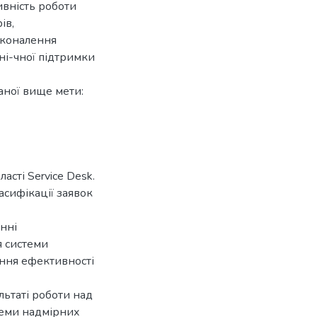
ивність роботи
ів,
сконалення
ні-чної підтримки
аної вище мети:
сті Service Desk.
сифікації заявок
нні
я системи
ення ефективності
льтаті роботи над
леми надмірних