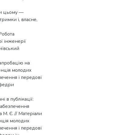
ки цьому —
римки і, власне,
Робота
ї інженерії
иївський
апробацію на
енція молодих
печення і передові
афедри
і в публікації:
забезпечення
 М. Є. // Матеріали
нція молодих
печення і передові