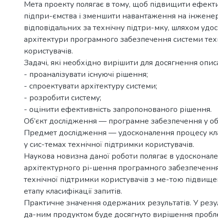
Мета проекту полягає в тому, щоб підвищити ефект
підпри-ємства і зменшити навантаження на інженер
відповідальних за технічну підтри-мку, шляхом удо
архітектури програмного забезпечення системи тех
користувачів.
Задачі, які необхідно вирішити для досягнення опис
- проаналізувати існуючі рішення;
- спроектувати архітектуру системи;
- розробити систему;
- оцінити ефективність запропонованого рішення.
Об’єкт дослідження — програмне забезпечення у обла
Предмет дослідження — удосконалення процесу кла
у сис-темах технічної підтримки користувачів.
Наукова новизна даної роботи полягає в удосконале
архітектурного рі-шення програмного забезпеченн
технічної підтримки користувачів з ме-тою підвищ
етапу класифікації запитів.
Практичне значення одержаних результатів. У резу
да-ним продуктом буде досягнуто вирішення проб