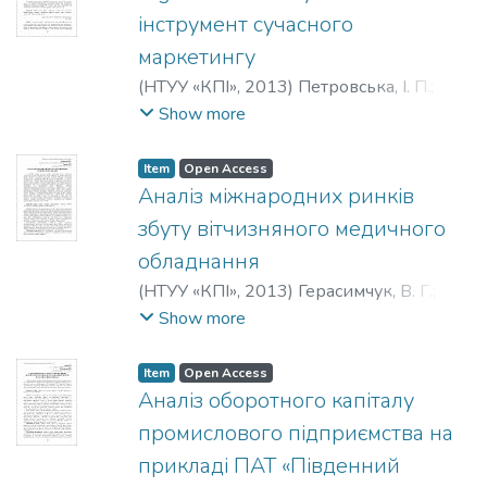
інструмент сучасного
маркетингу
(
НТУУ «КПІ»
,
2013
)
Петровська, І. П.
;
Черноус, В. І.
;
Petrovska, I. P.
;
Chernous, V.
Show more
I.
;
Петровская, И. П.
;
Черноус, В. И.
Item
Open Access
Аналіз міжнародних ринків
збуту вітчизняного медичного
обладнання
(
НТУУ «КПІ»
,
2013
)
Герасимчук, В. Г.
;
Сакова, М. О.
;
Gerasimchuck, V. G.
;
Sakova,
Show more
M. O.
;
Герасимчук, В. И.
;
Сакова, М. А.
Item
Open Access
Аналіз оборотного капіталу
промислового підприємства на
прикладі ПАТ «Південний