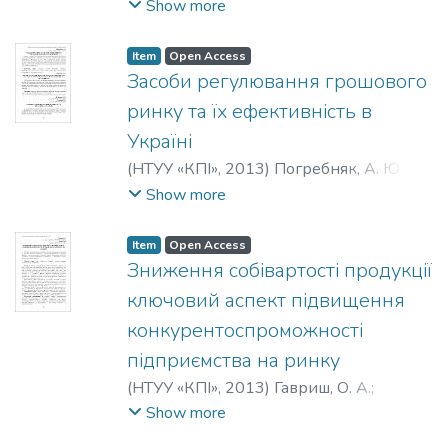
Довбиш, Н. О.
;
Shevchenko, T. E.
;
Dovbysh,
Show more
N. O.
;
Шевченко, Т. Е.
;
Довбыш, Н. А.
Item
Open Access
Засоби регулювання грошового
ринку та їх ефективність в
Україні
(
НТУУ «КПІ»
,
2013
)
Погребняк, А. Ю.
;
Волошин, О. О.
;
Pogrebnyak, A.
;
Voloshyn,
Show more
O.
;
Погребняк, А. Ю.
;
Вoлoшин, O. O.
Item
Open Access
Зниження собівартості продукції
ключовий аспект підвищення
конкурентоспроможності
підприємства на ринку
(
НТУУ «КПІ»
,
2013
)
Гавриш, О. А.
;
Дунаєв, В. П.
;
Gavrish, O.
;
Dunaev, V.
;
Show more
Гавриш, О. А.
;
Дунаєв, В. П.