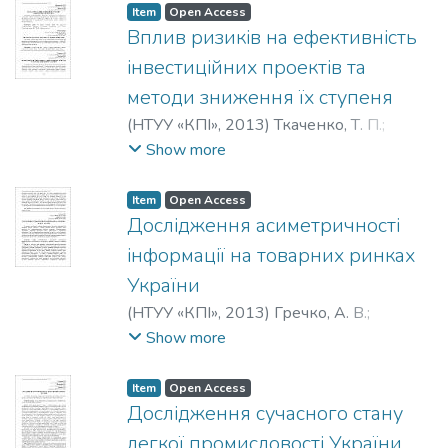
Прокопенко, Я. Г.
Item
Open Access
Вплив ризиків на ефективність
інвестиційних проектів та
методи зниження їх ступеня
(
НТУУ «КПІ»
,
2013
)
Ткаченко, Т. П.
;
Нікітіна, М. В.
;
Tkachenko, T. P.
;
Nikitina, M.
Show more
V.
;
Ткаченко, Т. П.
;
Никитина, М. В.
Item
Open Access
Дослідження асиметричності
інформації на товарних ринках
України
(
НТУУ «КПІ»
,
2013
)
Гречко, А. В.
;
Кирикович, К. В.
;
Grechko, A. V.
;
Show more
Kyrykovych, K. V.
;
Гречко, А. В.
;
Кирикович, К. В.
Item
Open Access
Дослідження сучасного стану
легкої промисловості України