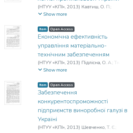
(
НТУУ «КПІ»
,
2013
)
Кавтиш, О. П.
;
Шевченко, Т. Є.
;
Сердюк, Л. А.
;
Kavtysh,
Show more
O. P.
;
Shevchenko, T. E.
;
Serduk, L. A.
;
Кавтыш, О. П.
;
Шевченко, Т. Е.
;
Сердюк,
Item
Open Access
Л. А.
Економічна ефективність
управління матеріально-
технічним забезпеченням
(
НТУУ «КПІ»
,
2013
)
Підлісна, О. А.
;
Ткач, І.
С.
;
Podlesnaya, O. A.
;
Tkach, I. S.
;
Show more
Подлесная, Е. А.
;
Ткач, И. С.
Item
Open Access
Забезпечення
конкурентоспроможності
підприємств виноробної галузі в
Україні
(
НТУУ «КПІ»
,
2013
)
Шевченко, Т. Є.
;