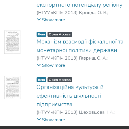
експортного потенціалу регіону
(
НТУУ «КПІ»
,
2013
)
Кривда, О. В.
;
Кондратьєва, О. Ю.
;
Krivda, O. V.
;
Show more
Kondratieva, O. Y.
;
Крывда, Е. В.
;
Кондратьева, О. Ю.
Item
Open Access
Механізм взаємодії фіскальної та
монетарної політики держави
(
НТУУ «КПІ»
,
2013
)
Гавриш, О. А.
;
Якименко, Р. А.
;
Gavrish, O. A.
;
Yakimenko,
Show more
R. A.
;
Гавриш, О. А.
;
Якименко, Р. А.
Item
Open Access
Організаційна культура й
ефективність діяльності
підприємства
(
НТУУ «КПІ»
,
2013
)
Шеховцова, І. А.
;
Гаврилко, Г. Г.
;
Shekhovtsova, Y.
;
Gavrilko,
Show more
A.
;
Шеховцова, И. А.
;
Гаврилко, Г. А.