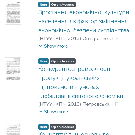
Item
Open Access
Зростання економічної культури
населення як фактор зміцнення
економічної безпеки суспільства
(
НТУУ «КПІ»
,
2013
)
Овчаренко, Л. В.
;
Ovcharenko, L. V.
;
Овчаренко, Л. В.
Show more
Item
Open Access
Конкурентоспроможності
продукції українських
підприємств в умовах
глобалізації світової економіки
(
НТУУ «КПІ»
,
2013
)
Петровська, І. П.
;
Войтов, О. І.
;
Petrovska, I. P.
;
Voitov, A. I.
;
Show more
Петровская, И. П.
;
Войтов, А. И.
Item
Open Access
Концептуальні основи до