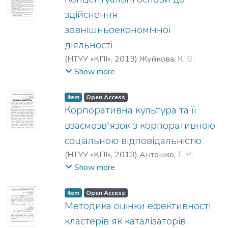
здійснення
зовнішньоекономічної
діяльності
(
НТУУ «КПІ»
,
2013
)
Жуйкова, К. В.
;
Желяскова, К. Ю.
;
Zhuikova, K. V.
;
Show more
Zhelyaskova, K. Y.
;
Жуйкова, К. В.
;
Желяскова, К. Ю.
Item
Open Access
Корпоративна культура та її
взаємозв'язок з корпоративною
соціальною відповідальністю
(
НТУУ «КПІ»
,
2013
)
Антошко, Т. Р.
;
Тюленєва, Ю. В.
;
Antoshko, T. R.
;
Show more
Tiulenieva, Y. V.
;
Антошко, Т. Р.
;
Тюленева,
Ю. В.
Item
Open Access
Методика оцінки ефективності
кластерів як каталізаторів