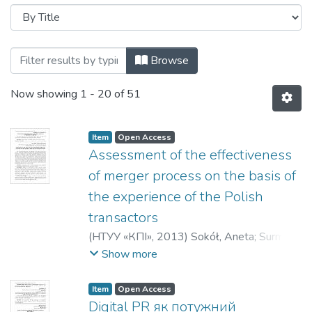
Browsing Сучасні проблеми економіки і
Browse
Now showing
1 - 20 of 51
Item
Open Access
Assessment of the effectiveness
of merger process on the basis of
the experience of the Polish
transactors
(
НТУУ «КПІ»
,
2013
)
Sokół, Aneta
;
Surmacz,
Anna Owidia
Show more
Item
Open Access
Digital PR як потужний