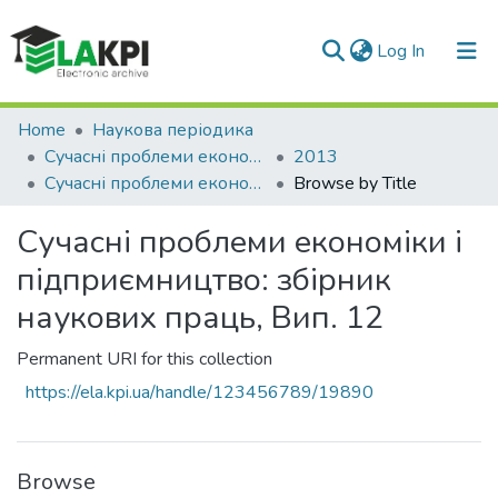
(current)
Log In
Communities & Collections
Home
Наукова періодика
Сучасні проблеми економіки і підприємництво
2013
All of DSpace
Сучасні проблеми економіки і підприємництво: збірник наукових праць, Вип. 12
Browse by Title
Сучасні проблеми економіки і
підприємництво: збірник
наукових праць, Вип. 12
Permanent URI for this collection
https://ela.kpi.ua/handle/123456789/19890
Browse