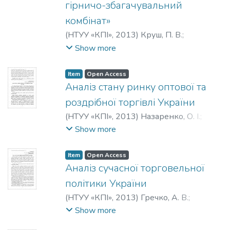
гірничо-збагачувальний
комбінат»
(
НТУУ «КПІ»
,
2013
)
Круш, П. В.
;
Рудковська, Ю. В.
;
Krush, P. V.
;
Show more
Rudkovs’ka, І. V.
;
Круш, П. В.
;
Рудковская,
Ю. В.
Item
Open Access
Аналіз стану ринку оптової та
роздрібної торгівлі України
(
НТУУ «КПІ»
,
2013
)
Назаренко, О. І.
;
Nazarenko, O. I.
;
Назаренко, О. И.
Show more
Item
Open Access
Аналіз сучасної торговельної
політики України
(
НТУУ «КПІ»
,
2013
)
Гречко, А. В.
;
Прокопенко, Я. Г.
;
Grechko, A. V.
;
Show more
Prokopenko, Ya. H.
;
Гречко, А. В.
;