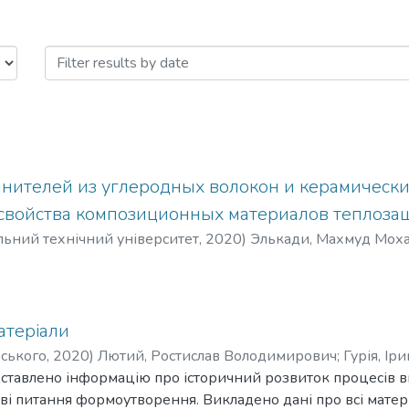
ого виробництва чорних і кольоро
нителей из углеродных волокон и керамически
свойства композиционных материалов теплоз
ьний технічний університет
,
2020
)
Элькади, Махмуд Мох
ановна
;
Тросникова, Ирина Юрьевна
атеріали
рського
,
2020
)
Лютий, Ростислав Володимирович
;
Гурія, Ір
дставлено інформацію про історичний розвиток процесів 
ві питання формоутворення. Викладено дані про всі матер