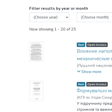
Browsing Кафедра ливарн
Filter results by year or month
Now showing
1 - 20 of 25
Item
Open Access
Влияние напол
механические 
(
Луцький націонал
Гурия, Ирина Мир
Show more
Item
Open Access
Формувальні м
(
КПІ ім. Ігоря Сіко
У підручнику пре
стрижнів та важли