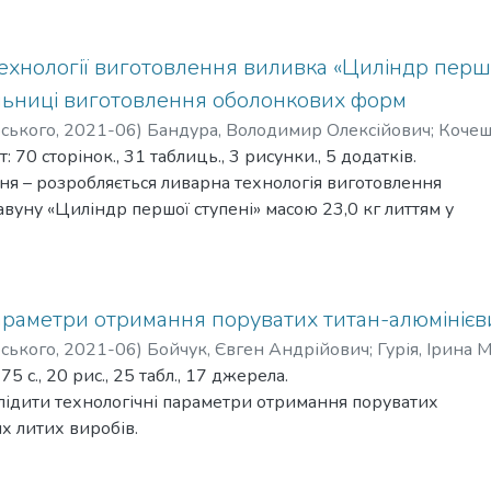
ення – триботехнічні випробування пройшли в лабораторн
ня – алюмоматричні КМ використовуються в конструкційни
хнології виготовлення виливка «Циліндр першої
вність – з коефіцієнта економічної ефективності, К=2,81,
льниці виготовлення оболонкових форм
но вигідною.
ення щодо розвитку об’єкта дослідження – методика вве
рського
,
2021-06
)
Бандура, Володимир Олексійович
;
Кочеш
 напівфабрикатів (брикетів) та використання електромагніт
70 сторінок., 31 таблиць., 3 рисунки., 5 додатків.
отриманих образчиків.
ня – розробляється ливарна технологія виготовлення
авуну «Циліндр першої ступені» масою 23,0 кг литтям у
.
ння – технологія виготовлення деталі, планування
овлення оболонкових форм.
ування – розроблена технологія ливарної форми,
араметри отримання поруватих титан-алюмінієв
е планування відділення оболонкових форм та ливарного
рського
,
2021-06
)
Бойчук, Євген Андрійович
;
Гурія, Ірина 
5 с., 20 рис., 25 табл., 17 джерела.
тування можуть бути рекомендовані для впровадження
лідити технологічні параметри отримання поруватих
рібних (до 40 кг) чавунних виливків середньої складності
их литих виробів.
та масового виробництва.
я – процес виготовлення поруватих литих виробів.
кті проведено основні економічні розрахунки, а також
ння: пороутворення виливка з використанням флюсу