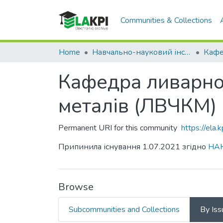
Communities & Collections
Home
Навчально-науковий інститут матеріалознавства та зварювання ім. Є.О. Патона (НН ІМЗ ім. Є.О. Патона)
Кафедра ливарно
металів (ЛВЧКМ)
Permanent URI for this community
https://ela
Припинила існування 1.07.2021 згідно
НАК
Browse
Subcommunities and Collections
By Iss