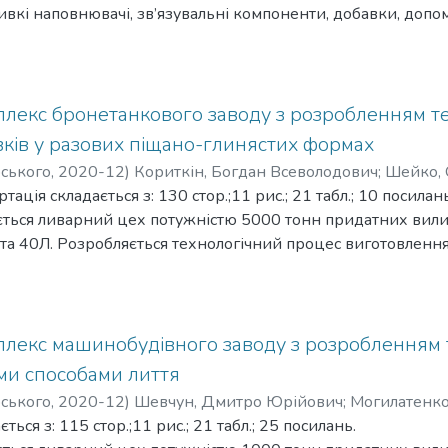
ивкі наповнювачі, зв’язувальні компоненти, добавки, допо
о процеси приготування сумішей, їх склад, властивості та 
дновлення сумішей. Висвітлено загальні вимоги до ливарни
новиди процесів взаємодії форм із виливками та їх параме
ений для студентів спеціальності 136 «Металургія» освітн
лекс бронетанкового заводу з розробленням т
 процеси лиття», може бути корисним для студентів сере
вків у разових піщано-глинястих формах
ів та наукових співробітників, які працюють у галузі форму
рського
,
2020-12
)
Кориткін, Богдан Всеволодович
;
Шейко, 
йстрів формувальних і стрижневих відділень ливарних цехі
тація складається з: 130 стор.;11 рис.; 21 табл.; 10 посилань
ється ливарний цех потужністю 5000 тонн придатних виливк
та 40Л. Розробляється технологічний процес виготовленн
талу марки 25Л та другого виливка «Колесо» масою 46 кг з 
ування – розроблена технологія виливку «Колесо» литтям 
ивку «Фланець» литтям за моделями, що витоплюються. Ви
ого цеху та ливарного устаткування. При проектуванні ві
лекс машинобудівного заводу з розробленням 
ткування, виконано розрахунок організаційних та економі
ми способами лиття
 заробітної плати робітників(основних та допоміжних), ви
рського
,
2020-12
)
Шевчун, Дмитро Юрійович
;
Могилатенко
нергетичні ресурси, що застосовуються для прискорення в
ься з: 115 стор.;11 рис.; 21 табл.; 25 посилань.
ентів враховано всі заходи щодо безпеки життєдіяльност