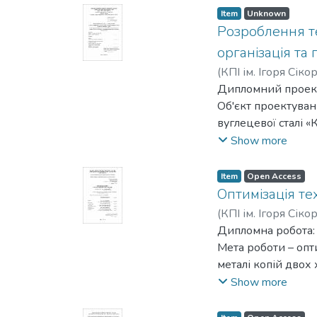
приділено увагу з
та без, взаємодія 
Item
Unknown
місць.
Методи досліджен
Розроблення т
Проведено експер
організація та
поруватих виробів
(
КПІ ім. Ігоря Сіко
Досліджено за доп
Дипломний проект м
титан – алюміній 
Об'єкт проектуван
покриттів на якіст
вуглецевої сталі «
Предмет проектува
Show more
формувального ві
Результатами прое
Item
Open Access
заданого виливка,
Оптимізація те
розрахунок одиниц
(
КПІ ім. Ігоря Сіко
Результати проек
Дипломна робота: 86
підприємствах з 
Мета роботи – опт
Галузь використан
металі копій двох
оригіналами.
Show more
Методика дослідже
прес-форм із різн