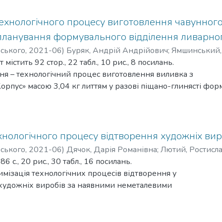
ахисту навколишнього середовища та покращенню санітарн
на межі поділу титан – алюміній, залежність від фракції солі.
ня – металографічний.
ехнологічного процесу виготовлення чавунного
имент технологічного процесу виготовлення
 планування формувального відділення ливарно
 титан – алюміній методом гравітаційного литва.
рського
,
2021-06
)
Буряк, Андрій Андрійович
;
Ямшинський,
омогою металографічного аналізу взаємодію на межі поді
істить 92 стор., 22 табл., 10 рис., 8 посилань.
та пороутворення. Встановити вплив різних температур та
ня – технологічний процес виготовлення виливка з
ь утворення пор.
Корпус» масою 3,04 кг литтям у разові піщано-глинясті фор
ння – технологія ливарної форми та організація роботи
дділення ливарного цеху.
ктування є розроблення технології ливарної форми для
 виконання технічного планування формувального відділе
хнологічного процесу відтворення художніх виро
і ливарного устаткування.
рського
,
2021-06
)
Дячок, Дарія Романівна
;
Лютий, Ростисл
тування – можуть бути рекомендовані на ливарних
 с., 20 рис., 30 табл., 16 посилань.
подібним характером виробництва.
имізація технологічних процесів відтворення у
ня – підприємства машинобудування, військово промисловог
 художніх виробів за наявними неметалевими
ння – виготовлення силіконових та гіпсових
ими варіантами ливникової системи; виготовлення гіпсо 