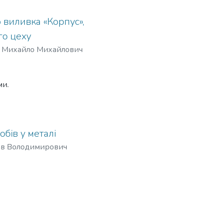
о гігієнічні умови робочих
 виливка «Корпус»,
го цеху
 Михайло Михайлович
лу
ми.
ння та
бів у металі
ав Володимирович
о комплексу і т.п.
кремнеземистих ливарних