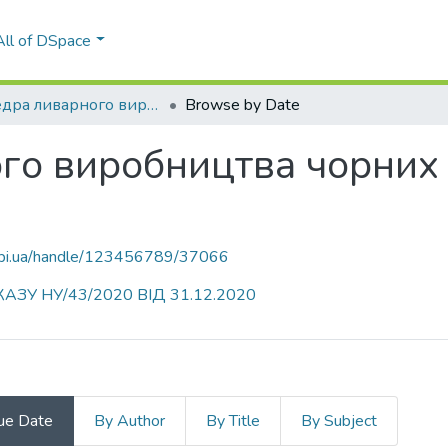
All of DSpace
Кафедра ливарного виробництва чорних і кольорових металів (ЛВЧКМ)
Browse by Date
го виробництва чорних 
.kpi.ua/handle/123456789/37066
АЗУ НУ/43/2020 ВІД 31.12.2020
ue Date
By Author
By Title
By Subject