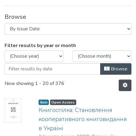
Browse
Browsing Кафедра видавничої справи т
Filter results by year or month
Browse
Now showing
1 - 20 of 376
Item
Open Access
Книгоспілка: Становлення
кооперативного книговидання
в Україні