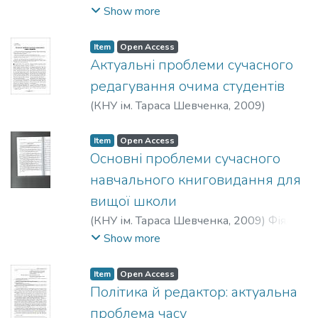
Шевченка
,
2008
)
Фіялка, Світлана
Show more
Борисівна
;
Fiialka, Svitlana
Item
Open Access
Актуальні проблеми сучасного
редагування очима студентів
(
КНУ ім. Тараса Шевченка
,
2009
)
Побідаш, Ірина Леонідівна
Item
Open Access
Основні проблеми сучасного
навчального книговидання для
вищої школи
(
КНУ ім. Тараса Шевченка
,
2009
)
Фіялка,
Світлана Борисівна
;
Fiialka, Svitlana
Show more
Item
Open Access
Політика й редактор: актуальна
проблема часу