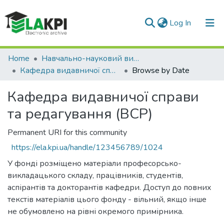
(current)
Log In
Communities & Collections
Home
Навчально-науковий видавничо-полiграфiчний інститут (НН ВПІ)
Кафедра видавничої справи та редагування (ВСР)
Browse by Date
All of DSpace
Кафедра видавничої справи
та редагування (ВСР)
Permanent URI for this community
https://ela.kpi.ua/handle/123456789/1024
У фонді розміщено матеріали професорсько-
викладацького складу, працівників, студентів,
аспірантів та докторантів кафедри. Доступ до повних
текстів матеріалів цього фонду - вільний, якщо інше
не обумовлено на рівні окремого примірника.