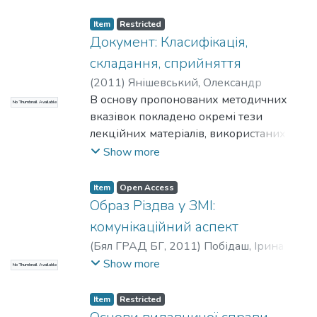
Світлана Борисівна
;
Fiialka, Svitlana
Item
Restricted
Документ: Класифікація,
складання, сприйняття
(
2011
)
Янішевський, Олександр
Олександрович
В основу пропонованих методичних
;
Ганжуров, Юрій
No Thumbnail Available
Семенович
вказівок покладено окремі тези
;
Видавничо-полiграфiчний
інститут
лекційних матеріалів, використаних
;
НТУУ «КПІ»
при читанні відповідного курсу
Show more
«Видавничі документи» студентам
спеціальності «Видавнича справа та
Item
Open Access
редагування».
Образ Різдва у ЗМІ:
Для здобувачів кваліфікаційного рівня
комунікаційний аспект
спеціаліста із соціальних комунікацій.
(
Бял ГРАД БГ
,
2011
)
Побідаш, Ірина
Леонідівна
Show more
No Thumbnail Available
Item
Restricted