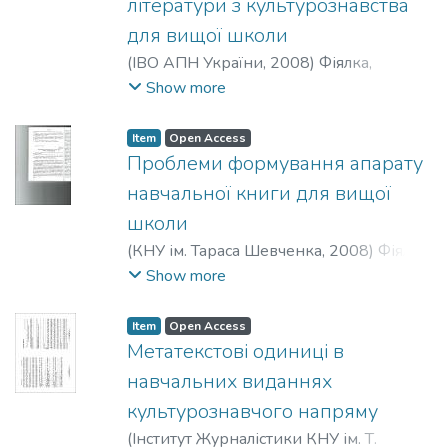
літератури з культурознавства
для вищої школи
(
ІВО АПН України
,
2008
)
Фіялка,
Світлана Борисівна
;
Fiialka, Svitlana
Show more
Item
Open Access
Проблеми формування апарату
навчальної книги для вищої
школи
(
КНУ ім. Тараса Шевченка
,
2008
)
Фіялка,
Світлана Борисівна
;
Fiialka, Svitlana
Show more
Item
Open Access
Метатекстові одиниці в
навчальних виданнях
культурознавчого напряму
(
Інститут Журналістики КНУ ім. Т.