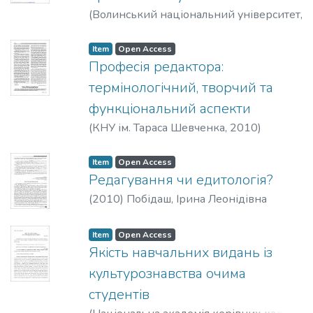
(
Волинський національний університет
,
2009
)
Побідаш, Ірина Леонідівна
Item
Open Access
Професія редактора:
термінологічний, творчий та
функціональний аспекти
(
КНУ ім. Тараса Шевченка
,
2010
)
Побідаш, Ірина Леонідівна
Item
Open Access
Редагування чи едитологія?
(
2010
)
Побідаш, Ірина Леонідівна
Item
Open Access
Якість навчальних видань із
культурознавства очима
студентів