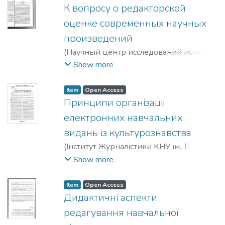
К вопросу о редакторской
оценке современных научных
произведений
(
Научный центр исследований истории
книжной культуры
,
2008
)
Фіялка,
Show more
Світлана Борисівна
;
Fiialka, Svitlana
Item
Open Access
Принципи організації
електронних навчальних
видань із культурознавства
(
Інститут Журналістики КНУ ім. Т.
Шевченка
,
2008
)
Фіялка, Світлана
Show more
Борисівна
;
Fiialka, Svitlana
Item
Open Access
Дидактичні аспекти
редагування навчальної