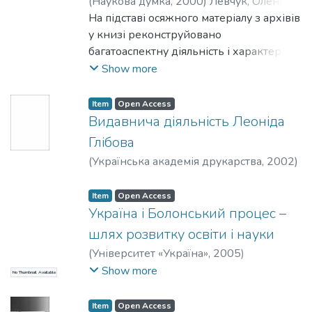
(
Наукова думка
,
2000
)
Левчук, Олена
Миколаївна
На підставі осяжного матеріалу з архівів
у книзі реконструйовано
багатоаспектну діяльність і характерні
прийоми роботи кооперативних та
Show more
громадських видавництв України в 20–
х – на початку 30–х років XX ст. Їхній
Item
Open Access
досвід становить неабияку практичну
Видавнича діяльність Леоніда
цінність за умов сучасного
Глібова
книговидання.
(
Українська академія друкарства
,
2002
)
Для студентів спеціальностей
Побідаш, Ірина Леонідівна
книжкової справи, видавничих
Item
Open Access
працівників та фахівців–практиків
Україна і Болонський процес –
книготоргівлі.
шлях розвитку освіти і науки
(
Університет «Україна»
,
2005
)
Поберезська, Ганна Георгїївна
;
Show more
No Thumbnail Available
Кольченко, Катерина Олегівна
;
Нікуліна,
Ганна Федорівна
Item
Open Access