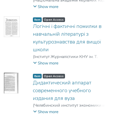
(
Національна академія керівних кадрів
культури і мистецтв
,
2011
)
Фіялка,
Show more
Світлана Борисівна
;
Fiialka, Svitlana
Item
Open Access
Логічні і фактичні помилки в
навчальній літературі з
культурознавства для вищої
школи
(
Інститут Журналістики КНУ ім. Т.
Шевченка
,
2011
)
Фіялка, Світлана
Show more
Борисівна
;
Fiialka, Svitlana
Item
Open Access
Дидактический аппарат
современного учебного
издания для вуза
(
Челябинский институт экономики и
права им. М. В. Ладошина
,
2011
)
Фіялка,
Show more