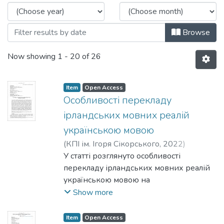
Browse
Now showing
1 - 20 of 26
Item
Open Access
Особливості перекладу
ірландських мовних реалій
українською мовою
(
КПІ ім. Ігоря Сікорського
,
2022
)
Шепелєва, Олена
У статті розглянуто особливості
;
Демиденко, Ольга
;
Мазепа, Катерина
перекладу ірландських мовних реалій
українською мовою на
основі аналізу англомовної художньої
Show more
літератури, адже це є одним з
напрямків мовознавства, що
Item
Open Access