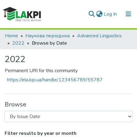
(current)
Log In
Communities & Collections
Home
Наукова періодика
Advanced Linguistics
2022
Browse by Date
All of DSpace
2022
Permanent URI for this community
https://ela.kpi.ua/handle/123456789/55787
Browse
Browsing 2022 by Issue Date
Filter results by year or month