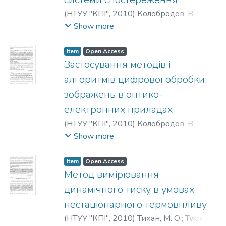
(
НТУУ "КПІ"
,
2010
)
Колобродов, В. Г.
;
Наздравецький, О. О.
;
Kolobrodov, V. G.
;
Show more
Nazdravetskyy, O. О.
;
Колобродов, В. Г.
;
Наздравецкий, О. О.
Item
Open Access
Застосування методів і
алгоритмів цифрової обробки
зображень в оптико-
електронних приладах
(
НТУУ "КПІ"
,
2010
)
Колобродов, В. Г.
;
Харитоненко, К. В.
;
Kolobrodov, V. G.
;
Show more
Kharitonenko, K. V.
;
Колобродов, В. Г.
;
Харитоненко, Е. В.
Item
Open Access
Метод вимірювання
динамічного тиску в умовах
нестаціонарного термовпливу
(
НТУУ "КПІ"
,
2010
)
Тихан, М. О.
;
Tykhan,