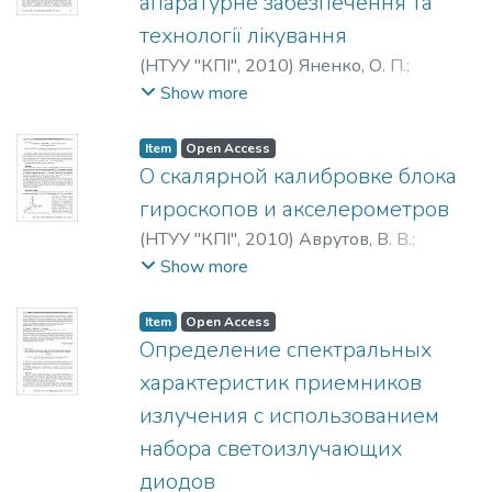
апаратурне забезпечення та
технології лікування
(
НТУУ "КПІ"
,
2010
)
Яненко, О. П.
;
Перегудов, С. М.
;
Федотова, І. В.
;
Yanenko,
Show more
O. P.
;
Peregudov, C. M.
;
Fedotova, I. V.
;
Яненко, А. Ф.
;
Перегудов, С. Н.
;
Item
Open Access
Федотова, И. В.
О скалярной калибровке блока
гироскопов и акселерометров
(
НТУУ "КПІ"
,
2010
)
Аврутов, В. В.
;
Avrutov, V. V.
;
Аврутов, В. В.
Show more
Item
Open Access
Определение спектральных
характеристик приемников
излучения с использованием
набора светоизлучающих
диодов