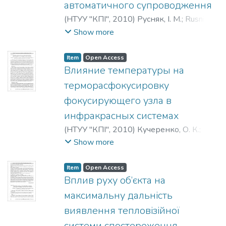
автоматичного супроводження
(
НТУУ "КПІ"
,
2010
)
Русняк, І. М.
;
Rusnik, I.
M.
;
Русняк, И. Н.
Show more
Item
Open Access
Влияние температуры на
терморасфокусировку
фокусирующего узла в
инфракрасных системах
(
НТУУ "КПІ"
,
2010
)
Кучеренко, О. К.
;
Муравьёв, А. В.
;
Куцурук, В. Н.
;
Show more
Кучеренко, О. К.
;
Муравйов, О. В.
;
Куцурук, В. М.
;
Kucherenko, О. K.
;
Muraviov,
Item
Open Access
A. V.
;
Kutsuruk, V. N.
Вплив руху об’єкта на
максимальну дальність
виявлення тепловізійної
системи спостереження