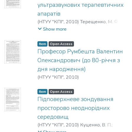
ультразвукових терапевтичних
апаратів
(
НТУУ "КПІ"
,
2010
)
Терещенко, М. Ф.
;
Кирилова, А. В.
;
Tereschenko, N. F.
;
Show more
Kyrylova, A. V.
;
Терещенко, Н. Ф.
;
Кириллова, А. В.
Item
Open Access
Професор Румбешта Валентин
Олександрович (до 80-річчя з
дня народження)
(
НТУУ "КПІ"
,
2010
)
Item
Open Access
Підповерхневе зондування
просторово неоднорідних
середовищ
(
НТУУ "КПІ"
,
2010
)
Куценко, В. П.
;