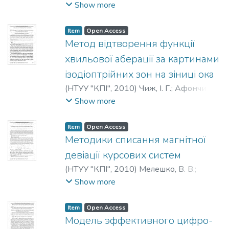
M. O.
;
Тихан, М. А.
Show more
Item
Open Access
Метод відтворення функції
хвильової аберації за картинами
ізодіоптрійних зон на зіниці ока
(
НТУУ "КПІ"
,
2010
)
Чиж, І. Г.
;
Афончина,
Н. Б.
;
Якименко, Т. М.
;
Chizh, Igor H.
;
Show more
Afonchyna, Nataliya B.
;
Yakimenko, Tatyana
M.
;
Чиж, И. Г.
;
Афончина, Н. Б.
;
Item
Open Access
Якименко, Т. Н.
Методики списання магнітної
девіації курсових систем
(
НТУУ "КПІ"
,
2010
)
Мелешко, В. В.
;
Кучер, В. В.
;
Meleshko, V. V.
;
Kucher, V. V.
;
Show more
Мелешко, В. В.
;
Кучер, В. В.
Item
Open Access
Модель эффективного цифро-