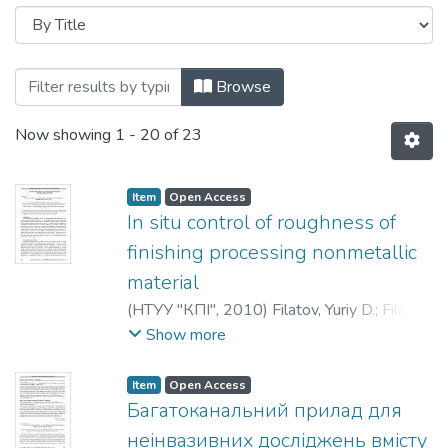
Browsing Вісник НТУУ «КПІ». Приладобу
Browse
Now showing
1 - 20 of 23
Item
Open Access
In situ control of roughness of
finishing processing nonmetallic
material
(
НТУУ "КПІ"
,
2010
)
Filatov, Yuriy D.
;
Filatov,
Olexandr Yu.
;
Yashchuk, Vasil P.
;
Heisel,
Show more
Uwe
;
Storchak, Michael
;
Monteil, Guy
;
Філатов, Ю. Д.
;
Філатов, О. Ю.
;
Ящук, В.
Item
Open Access
П.
;
Хайзель, У.
;
Сторчак, М.
;
Монтей, Г.
;
Багатоканальний прилад для
Филатов, Ю. Д.
;
Филатов, А. Ю.
;
Ящук, В.
неінвазивних досліджень вмісту