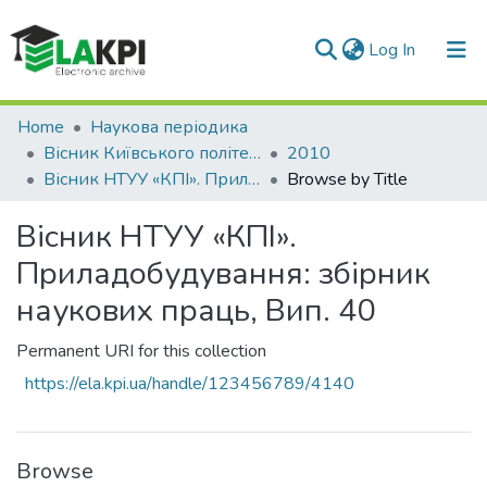
(current)
Log In
Communities & Collections
Home
Наукова періодика
Вісник Київського політехнічного інституту. Серія Приладобудування
2010
All of DSpace
Вісник НТУУ «КПІ». Приладобудування: збірник наукових праць, Вип. 40
Browse by Title
Вісник НТУУ «КПІ».
Приладобудування: збірник
наукових праць, Вип. 40
Permanent URI for this collection
https://ela.kpi.ua/handle/123456789/4140
Browse