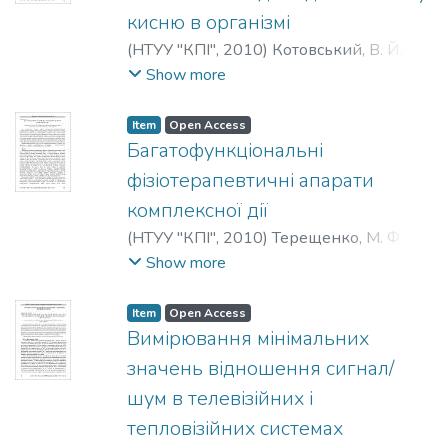
П.
;
Хайзель, У.
;
Сторчак, М.
;
Монтей, Г.
кисню в організмі
(
НТУУ "КПІ"
,
2010
)
Котовський, В. Й.
;
Осауленко, В. Л.
;
Довженко, О. П.
;
Show more
Kotovskyi, V. J.
;
Osaulenko, V. L.
;
Dovjenko,
O. P.
Item
Open Access
Багатофункціональні
фізіотерапевтичні апарати
комплексної дії
(
НТУУ "КПІ"
,
2010
)
Терещенко, М. Ф.
;
Кулик, З. В.
;
Tereschenko, N. F.
;
Kylik, Z. V.
;
Show more
Терещенко, Н. Ф.
;
Кулик, З. В.
Item
Open Access
Вимірювання мінімальних
значень відношення сигнал/
шум в телевізійних і
тепловізійних системах