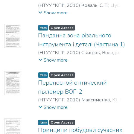
(
НТУУ "КПІ"
,
2010
)
Коваль, С. Т.
;
Цушко,
П. Н.
;
Koval, S. T.
;
Tsushko, P. N.
;
Коваль, С.
Show more
Т.
;
Цушко, П. Н.
Item
Open Access
Панданна зона різального
інструмента і деталі (Частина 1)
(
НТУУ "КПІ"
,
2010
)
Скицюк, Володимир
Іванович
;
Skitsiouk, V. I.
;
Скицюк,
Show more
Владимир Иванович
Item
Open Access
Переносной оптический
пылемер ВОГ-2
(
НТУУ "КПІ"
,
2010
)
Максименко, Ю. Н.
;
Мазан, Е. Г.
;
Тимин, А. К.
;
Максименко,
Show more
Ю. М.
;
Мазан, Є. Г.
;
Тімін, О. К.
;
Maksimenko, U. N.
;
Mazan, E. G.
;
Timin, A. K.
Item
Open Access
Принципи побудови сучасних