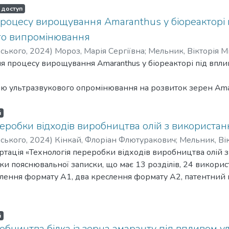
 доступ
роцесу вирощування Amaranthus у біореакторі 
го випромінювання
рського
,
2024
)
Мороз, Марія Сергіївна
;
Мельник, Вікторія М
я процесу вирощування Amaranthus у біореакторі під впл
ію ультразвукового опромінювання на розвиток зерен Amar
и на ріст і розвиток насіння, дослідити вплив ультразвук
nthus у біореакторі.
й
тація виконана на 111 сторінках, містить 35 рисунків, 21 
еробки відходів виробництва олій з використан
ратурне джерело.
рського
,
2024
)
Кінкай, Флоріан Флютуракович
;
Мельник, Ві
ведено огляд літератури, де висвітлено характеристики ама
ртація «Технологія переробки відходів виробництва олій 
реакторах, а також застосування ультразвукового випромін
нки пояснювальної записки, що має 13 розділів, 24 викори
риментів досліджено вплив тривалості ультразвукової оброб
слення формату А1, два креслення формату А2, патентний п
експериментальних досліджень встановлено, що оптимальн
лини, що забезпечує активацію фізіологічних процесів. П
ляд.
ався максимальний приріст висоти проростків (до 5,2 см),
чного процесу.
й
сті проростків до 12. Водночас тривала обробка (5 хвилин) 
ьне дослідження.
обництва білка із зерна амаранту під впливом у