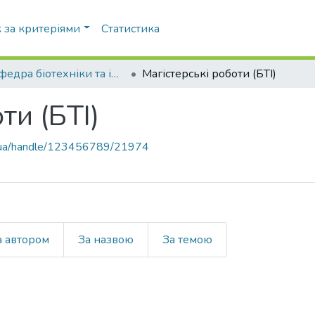
 за критеріями
Статистика
Кафедра біотехніки та інженерії (БТІ)
Магістерські роботи (БТІ)
ти (БТІ)
pi.ua/handle/123456789/21974
а автором
За назвою
За темою