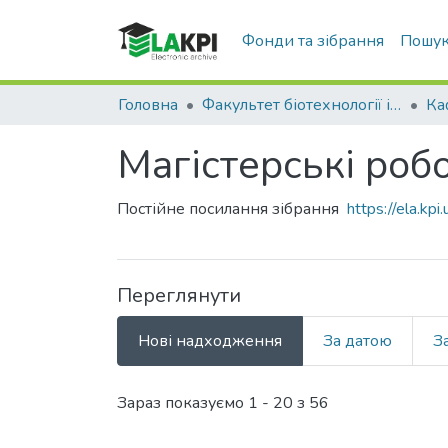
Фонди та зібрання
Пошук
Головна
Факультет біотехнології і біотехніки (ФБТ)
Магістерські робо
Постійне посилання зібрання
https://ela.k
Переглянути
Нові надходження
За датою
З
Нові надходження
Зараз показуємо
1 - 20 з 56