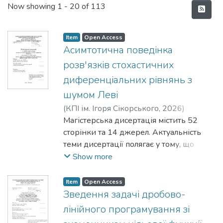
Recent Submissions
Now showing
1 - 20 of 113
Item
Open Access
Асимтотична поведінка
розв'язків стохастичних
диференціальних рівнянь з
шумом Леві
(
КПІ ім. Ігоря Сікорського
,
2026
)
Ващенко, Валентин Валентинович
Магістерська дисертація містить 52
;
Арясова, Ольга Вікторівна
сторінки та 14 джерел. Актуальність
теми дисертації полягає у тому, що
задача повної класифікації
Show more
асимптотичних режимів розв’язку
нелінійного стохастичного
Item
Open Access
диференціального рівняння, збуреного
Зведення задачi дробово-
чисто-стрибковим процесом Леві з
лiнiйного програмування зi
важкохвостою мірою, у загальному