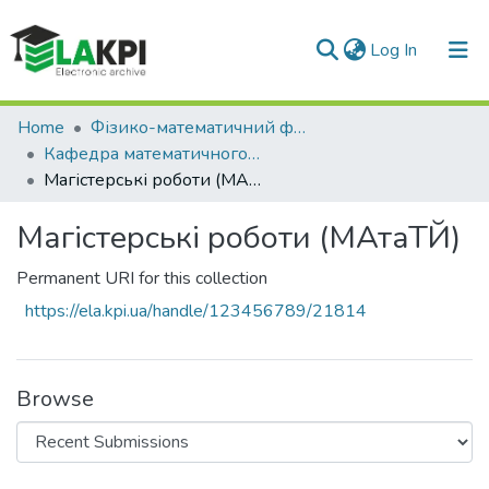
(current)
Log In
Communities & Collections
Home
Фізико-математичний факультет (ФМФ)
Кафедра математичного аналізу та теорії ймовірностей (МАтаТЙ)
All of DSpace
Магістерські роботи (МАтаТЙ)
Statistics
Магістерські роботи (МАтаТЙ)
Permanent URI for this collection
https://ela.kpi.ua/handle/123456789/21814
Browse