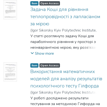
Колмогорова–Нікольського). Ці класи,
Item
Open Access
породжені послідовністю {ψ(k)}∞k=0,
Задача Коші для рівняння
ψ(k) = ψ1(k) + iψ2(k), є аналогами класів
теплопровідності з лапласіаном
диференційовних функцій, що були
за мірою
введені О. І. Степанцем. На
(
Igor Sikorsky Kyiv Polytechnic Institute
,
послідовності ψ1(k) та ψ2(k)
2018
У статті розглянуто задачу Коші для
)
Якимець, Д. М.
накладаються умови Боаса–
параболічного рівняння у просторі з
Теляковського. Відхилення поліномів
неінваріантною мірою, яку розв’язано
розглядається в рівномірній метриці.
для певних окремих випадків і в
Show more
загальному. Також досліджено
існування і єдиність її розв’язку в
Item
Open Access
необмеженій області. Розв’язки для
Використання математичних
окремих випадків отримані за
моделей для аналізу результатів
допомогою перетворення Фур’є, тоді як
психологічного тесту Гілфорда
для розв’язання у загальному випадку
(
Igor Sikorsky Kyiv Polytechnic Institute
,
використовується метод параметриксу.
2018
У роботі досліджено результати
)
Диховичний, Олександр
Для постановки задачі Коші
Олександрович
тестування за методикою Гілфорда на
;
Круглова, Наталія
використовується оператор Лапласа,