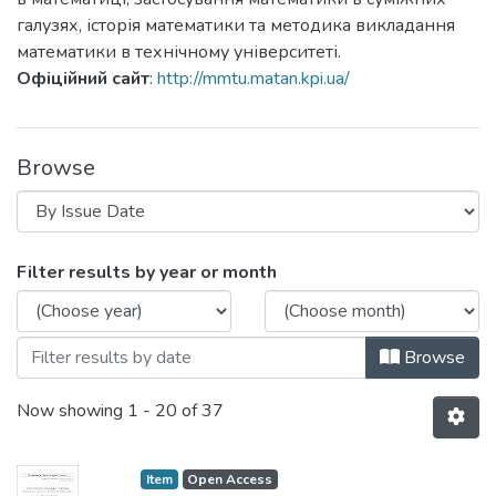
галузях, історія математики та методика викладання
математики в технічному університеті.
Офіційний сайт
:
http://mmtu.matan.kpi.ua/
Browse
Browsing Mathematics in Modern Technica
Filter results by year or month
Browse
Now showing
1 - 20 of 37
Item
Open Access