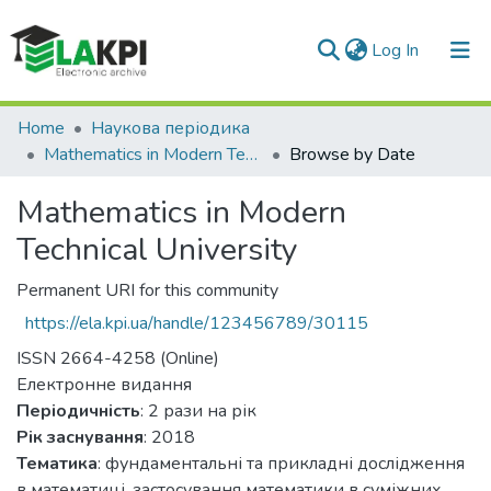
(current)
Log In
Communities & Collections
Home
Наукова періодика
Mathematics in Modern Technical University
Browse by Date
All of DSpace
Mathematics in Modern
Technical University
Permanent URI for this community
https://ela.kpi.ua/handle/123456789/30115
ISSN 2664-4258 (Online)
Електронне видання
Періодичність
: 2 рази на рік
Рік заснування
: 2018
Тематика
: фундаментальні та прикладні дослідження
в математиці, застосування математики в суміжних