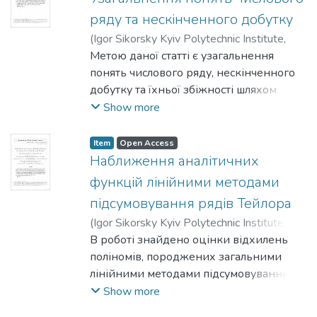
фазового потоку автономної задачі
Фур’є на деяких класах WrHω.
ряду та нескінченного добутку
Коші, у якій правою частиною є
Висвітлено також вагомий внесок В. К.
(
Igor Sikorsky Kyiv Polytechnic Institute
,
векторне поле, що на поверхні
Дзядика в розвиток школи з теорії
2018
Метою даної статті є узагальнення
)
Юськович, Віктор
збігається з полем одиничної нормалі
наближення функцій, поєднання
понять числового ряду, нескінченного
до поверхні. Доведено еквівалентність
плідної багаторічної наукової творчої
добутку та їхньої збіжності шляхом
результатів класичного та
праці із блискучою педагогічною
запровадження поняття нескінченної
Show more
альтернативного методів побудови
діяльністю.
операції, визначеної в довільному
поверхневої міри для компактних
метричному просторі та для довільної
Item
Open Access
гладких елементарних поверхонь в
бінарної операції. Основний результат
Наближення аналітичних
R^m, які мають одиничну
статті – доведення загальної необхідної
функцій лінійними методами
корозмірність.
ознаки збіжності нескінченної операції.
підсумовування рядів Тейлора
(
Igor Sikorsky Kyiv Polytechnic Institute
,
2018
В роботі знайдено оцінки відхилень
)
Веремій, М. А.
;
Гаєвський, М. В.
;
Задерей, Петро Васильович
поліномів, породжених загальними
лінійними методами підсумовування
рядів Тейлора на просторах
Show more
аналітичних функцій Hψ∞ (задача