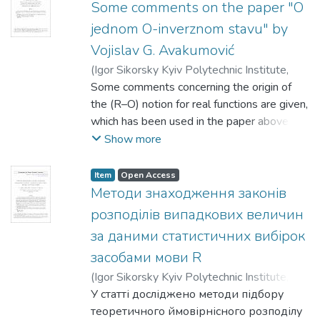
Some comments on the paper "O
jednom O-inverznom stavu" by
Vojislav G. Avakumović
(
Igor Sikorsky Kyiv Polytechnic Institute
,
2018
Some comments concerning the origin of
)
Klesov, Oleg I.
;
Steinebach, Josef G.
the (R–O) notion for real functions are given,
which has been used in the paper above,
but was first introduced by Avakumović
Show more
(1935). Moreover, some later extensions
and generalizations of such functions are
Item
Open Access
briefly discussed.
Методи знаходження законів
розподілів випадкових величин
за даними статистичних вибірок
засобами мови R
(
Igor Sikorsky Kyiv Polytechnic Institute
,
2018
У статті досліджено методи підбору
)
Диховичний, Олександр
Олександрович
теоретичного ймовірнісного розподілу
;
Круглова, Наталія