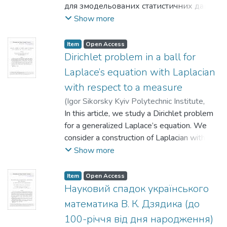
Володимирівна
для змодельованих статистичних даних
;
Вирстюк, Ольга
Ігорівна
засобами мови статистичного
Show more
програмування R. Розглянуто графічні
засоби підбору закону розподілу:
Item
Open Access
побудова гістограм, емпіричних і
Dirichlet problem in a ball for
теоретичних щільностей і функцій
Laplace’s equation with Laplacian
розподілу, P-P і Q-Q діаграм.
with respect to a measure
Досліджено функції оцінювання
(
Igor Sikorsky Kyiv Polytechnic Institute
,
параметрів законів розподілу
2018
In this article, we study a Dirichlet problem
)
Shram, Vladyslav
методами: моментів, квантілів,
for a generalized Laplace’s equation. We
найбільшої вірогідності та найменшої
consider a construction of Laplacian with
відстані. Перевірено гіпотези про закон
respect to a measure, that generalizes the
Show more
розподілу за допомогою критерію
classical Laplace’s operator to the case of
Колмогорова–Смірнова, а також
an arbitrary measure. Certain properties of
критеріїв AІC, BІC. Відповідний підбір,
Item
Open Access
the constructed Laplacian are studied and a
Науковий спадок українського
як приклад застосування, проведено
Dirichlet problem for Laplaces equation with
для зімітованого за спеціальним
математика В. К. Дзядика (до
this new Laplacian is set.
авторським алгоритмом розподілу
100-річчя від дня народження)
We propose a general solution construction
максимуму звуження поля Ченцова на